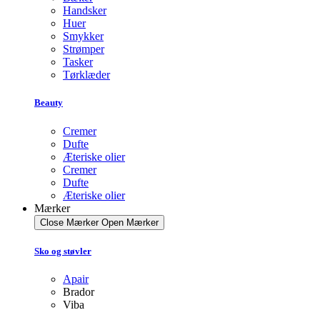
Handsker
Huer
Smykker
Strømper
Tasker
Tørklæder
Beauty
Cremer
Dufte
Æteriske olier
Cremer
Dufte
Æteriske olier
Mærker
Close Mærker
Open Mærker
Sko og støvler
Apair
Brador
Viba