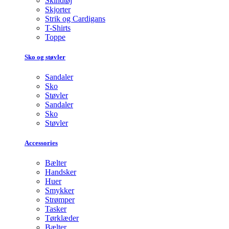
Skindtøj
Skjorter
Strik og Cardigans
T-Shirts
Toppe
Sko og støvler
Sandaler
Sko
Støvler
Sandaler
Sko
Støvler
Accessories
Bælter
Handsker
Huer
Smykker
Strømper
Tasker
Tørklæder
Bælter