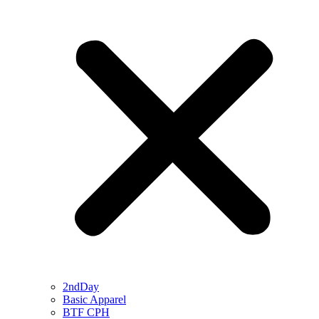
2ndDay
Basic Apparel
BTF CPH