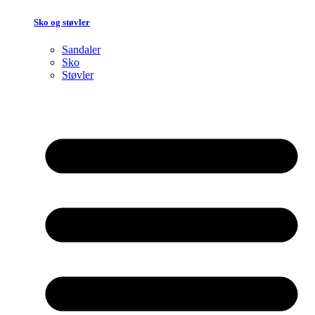
Sko og støvler
Sandaler
Sko
Støvler