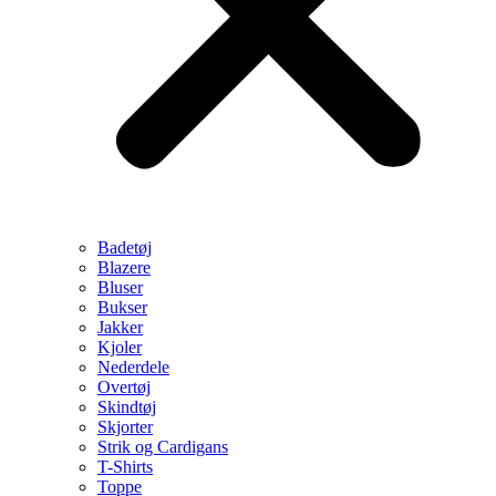
Badetøj
Blazere
Bluser
Bukser
Jakker
Kjoler
Nederdele
Overtøj
Skindtøj
Skjorter
Strik og Cardigans
T-Shirts
Toppe