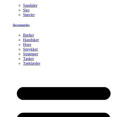
Sandaler
Sko
Støvler
Accessories
Bælter
Handsker
Huer
Smykker
Strømper
Tasker
Tørklæder