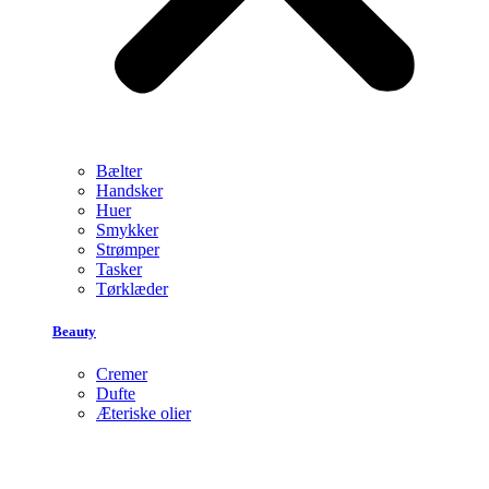
Bælter
Handsker
Huer
Smykker
Strømper
Tasker
Tørklæder
Beauty
Cremer
Dufte
Æteriske olier