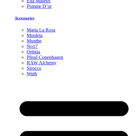
Elia Maurizi
Pomme D’or
Accessories
Maria La Rosa
Mouleta
Munthe
No17
Ortigia
Plissé Copenhagen
RAW Alchemy
Sirocco
Wuth