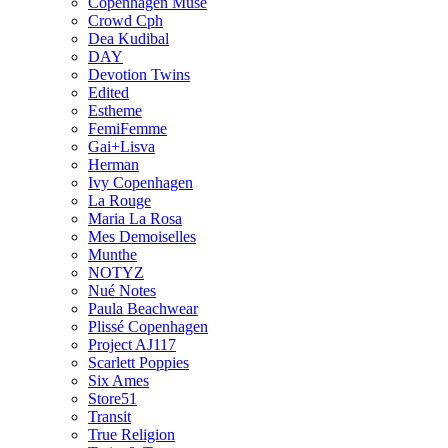
Copenhagen Muse
Crowd Cph
Dea Kudibal
DAY
Devotion Twins
Edited
Estheme
FemiFemme
Gai+Lisva
Herman
Ivy Copenhagen
La Rouge
Maria La Rosa
Mes Demoiselles
Munthe
NOTYZ
Nué Notes
Paula Beachwear
Plissé Copenhagen
Project AJ117
Scarlett Poppies
Six Ames
Store51
Transit
True Religion