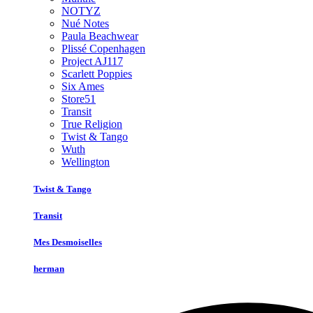
NOTYZ
Nué Notes
Paula Beachwear
Plissé Copenhagen
Project AJ117
Scarlett Poppies
Six Ames
Store51
Transit
True Religion
Twist & Tango
Wuth
Wellington
Twist & Tango
Transit
Mes Desmoiselles
herman