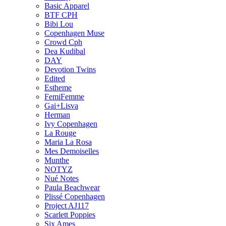
Basic Apparel
BTF CPH
Bibi Lou
Copenhagen Muse
Crowd Cph
Dea Kudibal
DAY
Devotion Twins
Edited
Estheme
FemiFemme
Gai+Lisva
Herman
Ivy Copenhagen
La Rouge
Maria La Rosa
Mes Demoiselles
Munthe
NOTYZ
Nué Notes
Paula Beachwear
Plissé Copenhagen
Project AJ117
Scarlett Poppies
Six Ames