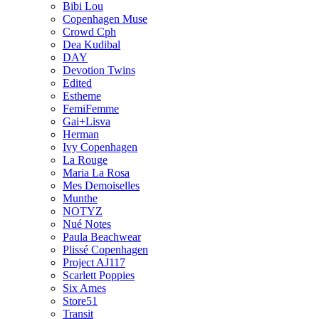
Bibi Lou
Copenhagen Muse
Crowd Cph
Dea Kudibal
DAY
Devotion Twins
Edited
Estheme
FemiFemme
Gai+Lisva
Herman
Ivy Copenhagen
La Rouge
Maria La Rosa
Mes Demoiselles
Munthe
NOTYZ
Nué Notes
Paula Beachwear
Plissé Copenhagen
Project AJ117
Scarlett Poppies
Six Ames
Store51
Transit