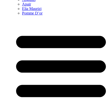
Apair
Elia Maurizi
Pomme D’or