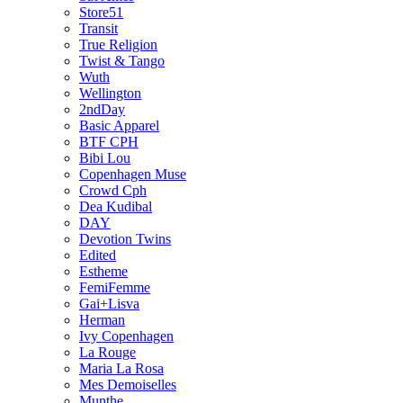
Store51
Transit
True Religion
Twist & Tango
Wuth
Wellington
2ndDay
Basic Apparel
BTF CPH
Bibi Lou
Copenhagen Muse
Crowd Cph
Dea Kudibal
DAY
Devotion Twins
Edited
Estheme
FemiFemme
Gai+Lisva
Herman
Ivy Copenhagen
La Rouge
Maria La Rosa
Mes Demoiselles
Munthe