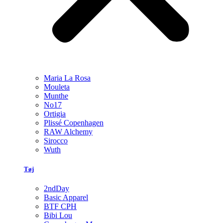
Maria La Rosa
Mouleta
Munthe
No17
Ortigia
Plissé Copenhagen
RAW Alchemy
Sirocco
Wuth
Tøj
2ndDay
Basic Apparel
BTF CPH
Bibi Lou