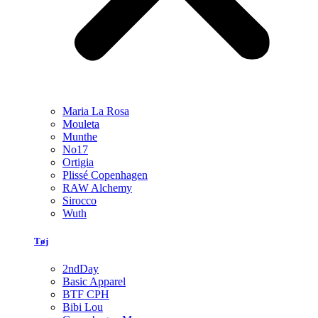
Maria La Rosa
Mouleta
Munthe
No17
Ortigia
Plissé Copenhagen
RAW Alchemy
Sirocco
Wuth
Tøj
2ndDay
Basic Apparel
BTF CPH
Bibi Lou