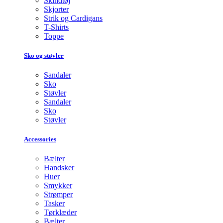
Skindtøj
Skjorter
Strik og Cardigans
T-Shirts
Toppe
Sko og støvler
Sandaler
Sko
Støvler
Sandaler
Sko
Støvler
Accessories
Bælter
Handsker
Huer
Smykker
Strømper
Tasker
Tørklæder
Bælter