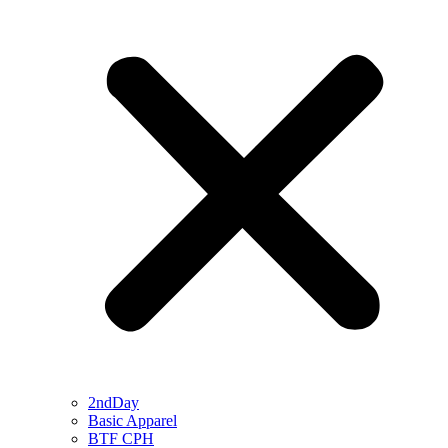
2ndDay
Basic Apparel
BTF CPH