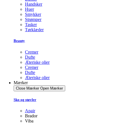
Handsker
Huer
Smykker
Strømper
Tasker
Tørklæder
Beauty
Cremer
Dufte
Æteriske olier
Cremer
Dufte
Æteriske olier
Mærker
Close Mærker
Open Mærker
Sko og støvler
Apair
Brador
Viba