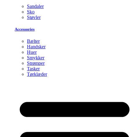
Sandaler
Sko
Støvler
Accessories
Bælter
Handsker
Huer
Smykker
Strømper
Tasker
Tørklæder