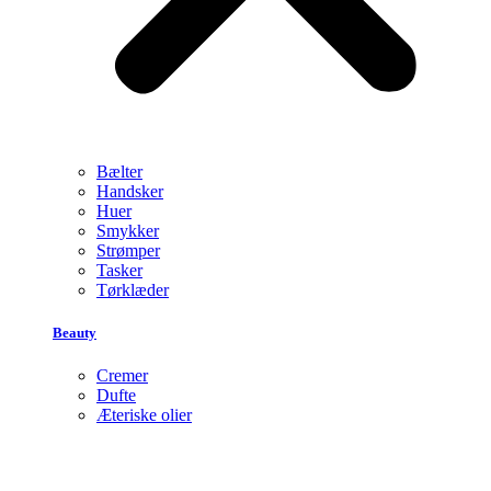
Bælter
Handsker
Huer
Smykker
Strømper
Tasker
Tørklæder
Beauty
Cremer
Dufte
Æteriske olier