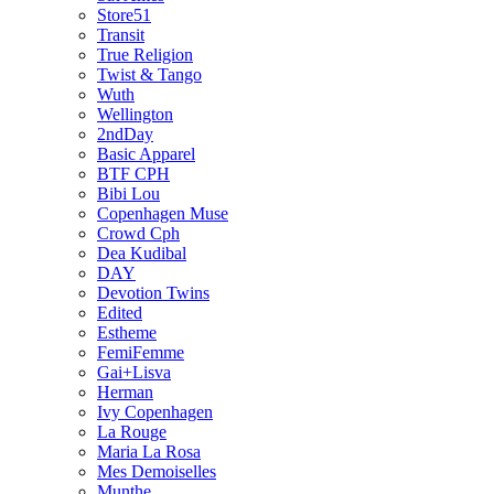
Store51
Transit
True Religion
Twist & Tango
Wuth
Wellington
2ndDay
Basic Apparel
BTF CPH
Bibi Lou
Copenhagen Muse
Crowd Cph
Dea Kudibal
DAY
Devotion Twins
Edited
Estheme
FemiFemme
Gai+Lisva
Herman
Ivy Copenhagen
La Rouge
Maria La Rosa
Mes Demoiselles
Munthe