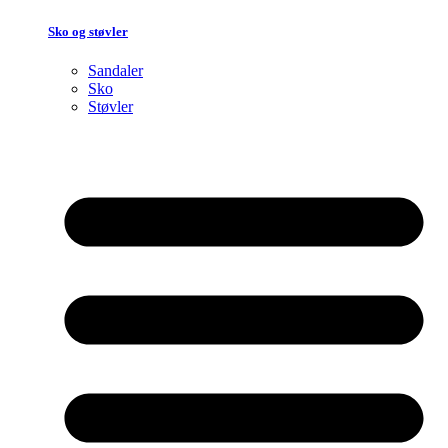
Sko og støvler
Sandaler
Sko
Støvler