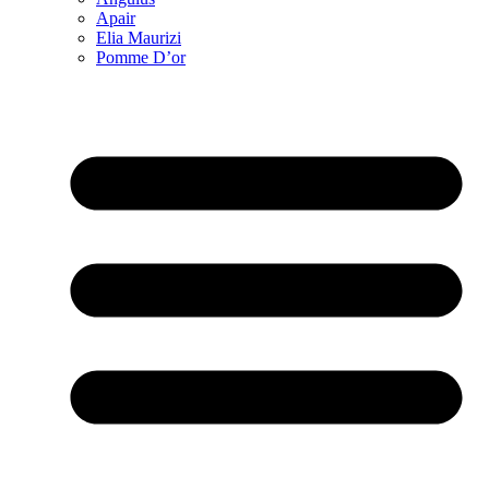
Apair
Elia Maurizi
Pomme D’or