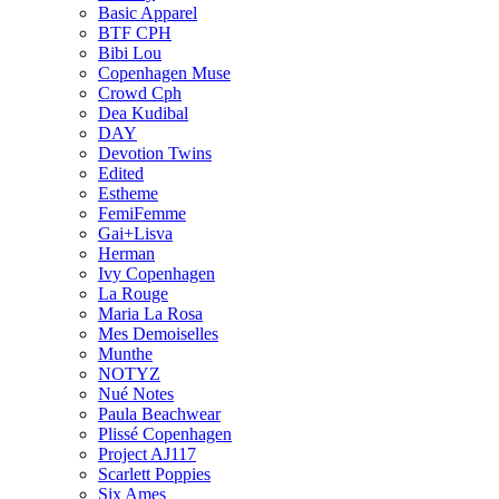
Basic Apparel
BTF CPH
Bibi Lou
Copenhagen Muse
Crowd Cph
Dea Kudibal
DAY
Devotion Twins
Edited
Estheme
FemiFemme
Gai+Lisva
Herman
Ivy Copenhagen
La Rouge
Maria La Rosa
Mes Demoiselles
Munthe
NOTYZ
Nué Notes
Paula Beachwear
Plissé Copenhagen
Project AJ117
Scarlett Poppies
Six Ames