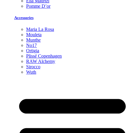
Elia Maurizi
Pomme D’or
Accessories
Maria La Rosa
Mouleta
Munthe
No17
Ortigia
Plissé Copenhagen
RAW Alchemy
Sirocco
Wuth