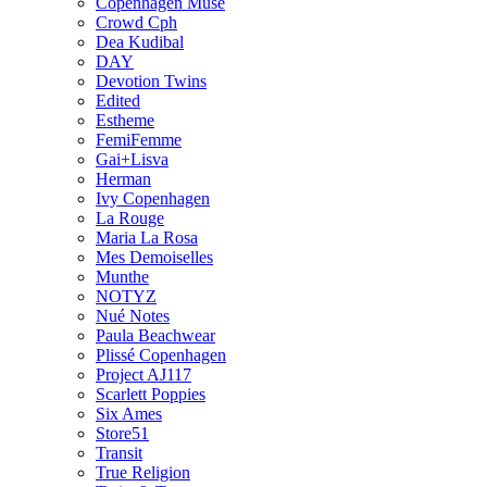
Copenhagen Muse
Crowd Cph
Dea Kudibal
DAY
Devotion Twins
Edited
Estheme
FemiFemme
Gai+Lisva
Herman
Ivy Copenhagen
La Rouge
Maria La Rosa
Mes Demoiselles
Munthe
NOTYZ
Nué Notes
Paula Beachwear
Plissé Copenhagen
Project AJ117
Scarlett Poppies
Six Ames
Store51
Transit
True Religion