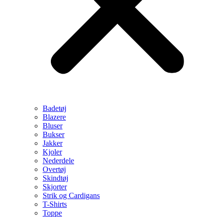
Badetøj
Blazere
Bluser
Bukser
Jakker
Kjoler
Nederdele
Overtøj
Skindtøj
Skjorter
Strik og Cardigans
T-Shirts
Toppe