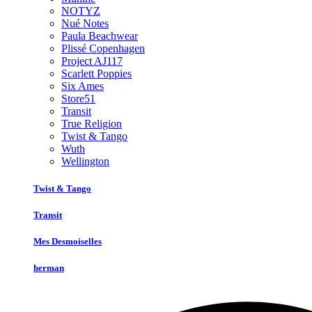
NOTYZ
Nué Notes
Paula Beachwear
Plissé Copenhagen
Project AJ117
Scarlett Poppies
Six Ames
Store51
Transit
True Religion
Twist & Tango
Wuth
Wellington
Twist & Tango
Transit
Mes Desmoiselles
herman