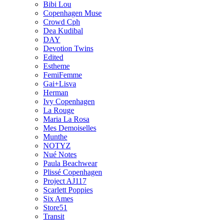
Bibi Lou
Copenhagen Muse
Crowd Cph
Dea Kudibal
DAY
Devotion Twins
Edited
Estheme
FemiFemme
Gai+Lisva
Herman
Ivy Copenhagen
La Rouge
Maria La Rosa
Mes Demoiselles
Munthe
NOTYZ
Nué Notes
Paula Beachwear
Plissé Copenhagen
Project AJ117
Scarlett Poppies
Six Ames
Store51
Transit