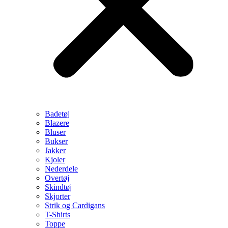
Badetøj
Blazere
Bluser
Bukser
Jakker
Kjoler
Nederdele
Overtøj
Skindtøj
Skjorter
Strik og Cardigans
T-Shirts
Toppe