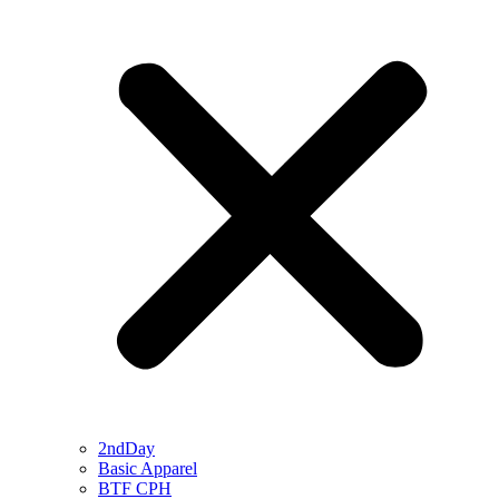
2ndDay
Basic Apparel
BTF CPH