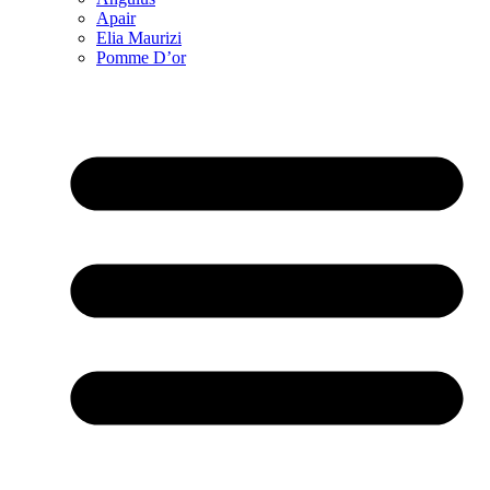
Apair
Elia Maurizi
Pomme D’or