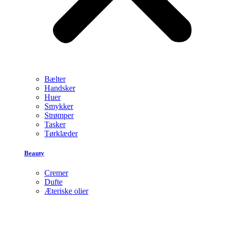
Bælter
Handsker
Huer
Smykker
Strømper
Tasker
Tørklæder
Beauty
Cremer
Dufte
Æteriske olier