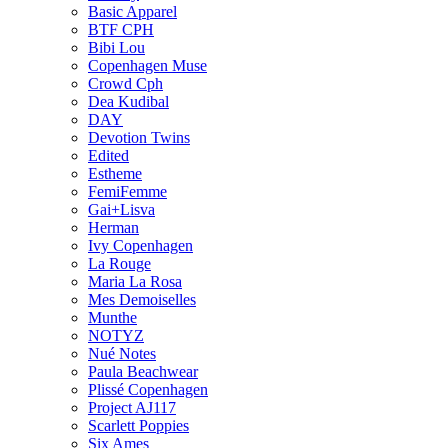
Basic Apparel
BTF CPH
Bibi Lou
Copenhagen Muse
Crowd Cph
Dea Kudibal
DAY
Devotion Twins
Edited
Estheme
FemiFemme
Gai+Lisva
Herman
Ivy Copenhagen
La Rouge
Maria La Rosa
Mes Demoiselles
Munthe
NOTYZ
Nué Notes
Paula Beachwear
Plissé Copenhagen
Project AJ117
Scarlett Poppies
Six Ames