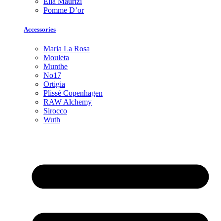
Elia Maurizi
Pomme D’or
Accessories
Maria La Rosa
Mouleta
Munthe
No17
Ortigia
Plissé Copenhagen
RAW Alchemy
Sirocco
Wuth