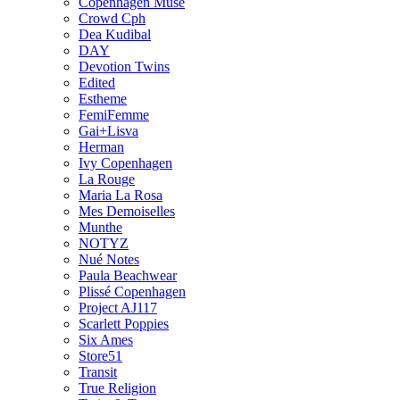
Copenhagen Muse
Crowd Cph
Dea Kudibal
DAY
Devotion Twins
Edited
Estheme
FemiFemme
Gai+Lisva
Herman
Ivy Copenhagen
La Rouge
Maria La Rosa
Mes Demoiselles
Munthe
NOTYZ
Nué Notes
Paula Beachwear
Plissé Copenhagen
Project AJ117
Scarlett Poppies
Six Ames
Store51
Transit
True Religion