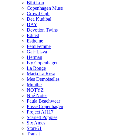
Bibi Lou
Copenhagen Muse
Crowd Cph
Dea Kudibal
DAY
Devotion Twins
Edited
Estheme
FemiFemme
Gai+Lisva
Herman
Ivy Copenhagen
La Rouge
Maria La Rosa
Mes Demoiselles
Munthe
NOTYZ
Nué Notes
Paula Beachwear
Plissé Copenhagen
Project AJ117
Scarlett Poppies
Six Ames
Store51
Transit