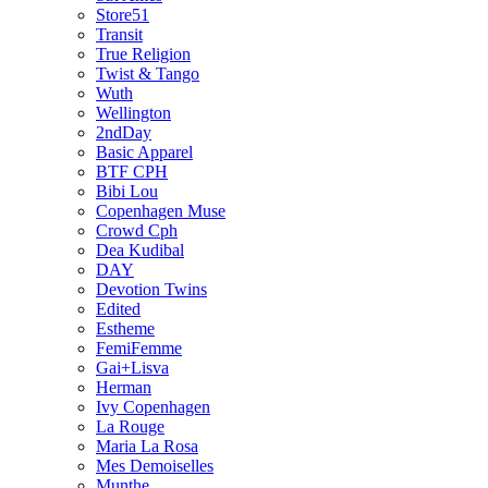
Store51
Transit
True Religion
Twist & Tango
Wuth
Wellington
2ndDay
Basic Apparel
BTF CPH
Bibi Lou
Copenhagen Muse
Crowd Cph
Dea Kudibal
DAY
Devotion Twins
Edited
Estheme
FemiFemme
Gai+Lisva
Herman
Ivy Copenhagen
La Rouge
Maria La Rosa
Mes Demoiselles
Munthe