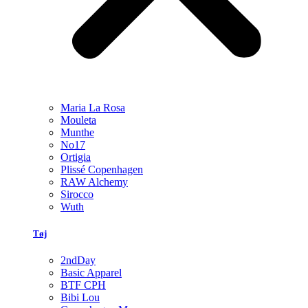
Maria La Rosa
Mouleta
Munthe
No17
Ortigia
Plissé Copenhagen
RAW Alchemy
Sirocco
Wuth
Tøj
2ndDay
Basic Apparel
BTF CPH
Bibi Lou