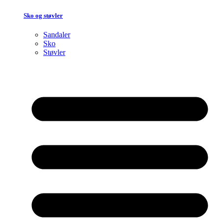
Sko og støvler
Sandaler
Sko
Støvler