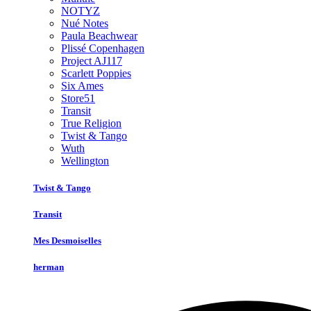
NOTYZ
Nué Notes
Paula Beachwear
Plissé Copenhagen
Project AJ117
Scarlett Poppies
Six Ames
Store51
Transit
True Religion
Twist & Tango
Wuth
Wellington
Twist & Tango
Transit
Mes Desmoiselles
herman