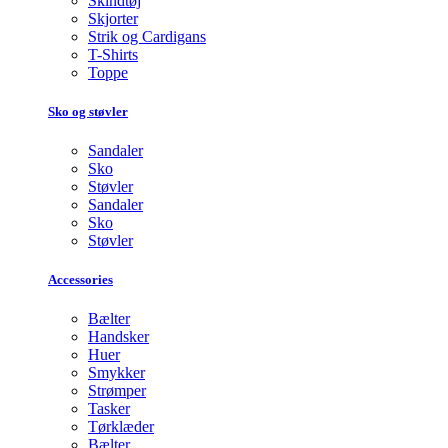
Skindtøj
Skjorter
Strik og Cardigans
T-Shirts
Toppe
Sko og støvler
Sandaler
Sko
Støvler
Sandaler
Sko
Støvler
Accessories
Bælter
Handsker
Huer
Smykker
Strømper
Tasker
Tørklæder
Bælter