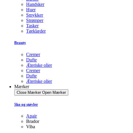
Handsker
Huer
Smykker
Strømper
Tasker
Tørklæder
Beauty
Cremer
Dufte
Æteriske olier
Cremer
Dufte
Æteriske olier
Mærker
Close Mærker
Open Mærker
Sko og støvler
Apair
Brador
Viba