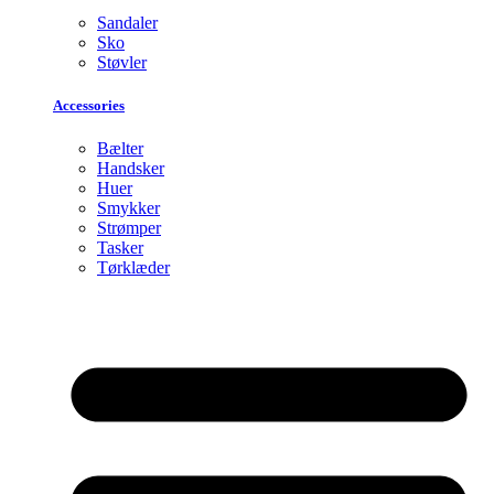
Sandaler
Sko
Støvler
Accessories
Bælter
Handsker
Huer
Smykker
Strømper
Tasker
Tørklæder