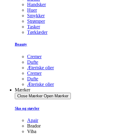
Handsker
Huer
Smykker
Strømper
Tasker
Tørklæder
Beauty
Cremer
Dufte
Æteriske olier
Cremer
Dufte
Æteriske olier
Mærker
Close Mærker
Open Mærker
Sko og støvler
Apair
Brador
Viba