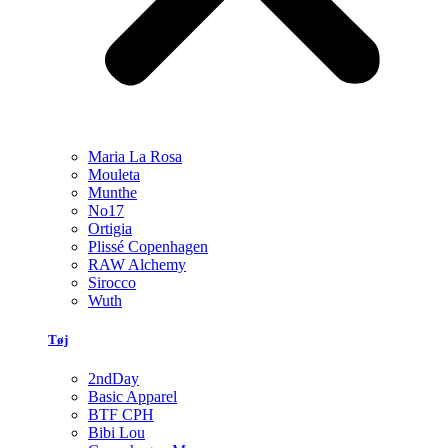
Maria La Rosa
Mouleta
Munthe
No17
Ortigia
Plissé Copenhagen
RAW Alchemy
Sirocco
Wuth
Tøj
2ndDay
Basic Apparel
BTF CPH
Bibi Lou