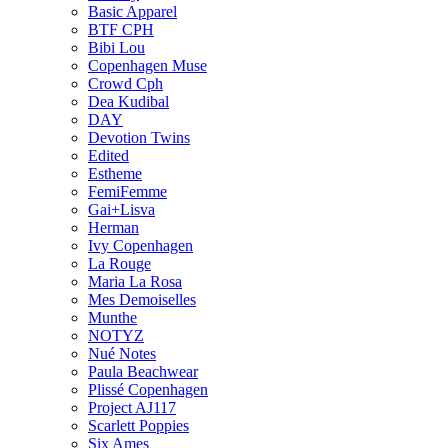
Basic Apparel
BTF CPH
Bibi Lou
Copenhagen Muse
Crowd Cph
Dea Kudibal
DAY
Devotion Twins
Edited
Estheme
FemiFemme
Gai+Lisva
Herman
Ivy Copenhagen
La Rouge
Maria La Rosa
Mes Demoiselles
Munthe
NOTYZ
Nué Notes
Paula Beachwear
Plissé Copenhagen
Project AJ117
Scarlett Poppies
Six Ames