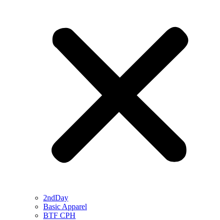
2ndDay
Basic Apparel
BTF CPH