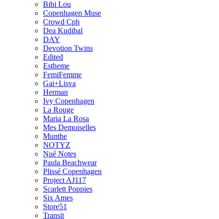
Bibi Lou
Copenhagen Muse
Crowd Cph
Dea Kudibal
DAY
Devotion Twins
Edited
Estheme
FemiFemme
Gai+Lisva
Herman
Ivy Copenhagen
La Rouge
Maria La Rosa
Mes Demoiselles
Munthe
NOTYZ
Nué Notes
Paula Beachwear
Plissé Copenhagen
Project AJ117
Scarlett Poppies
Six Ames
Store51
Transit