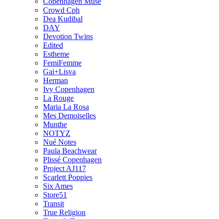
Copenhagen Muse
Crowd Cph
Dea Kudibal
DAY
Devotion Twins
Edited
Estheme
FemiFemme
Gai+Lisva
Herman
Ivy Copenhagen
La Rouge
Maria La Rosa
Mes Demoiselles
Munthe
NOTYZ
Nué Notes
Paula Beachwear
Plissé Copenhagen
Project AJ117
Scarlett Poppies
Six Ames
Store51
Transit
True Religion