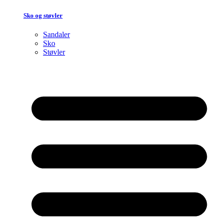
Sko og støvler
Sandaler
Sko
Støvler