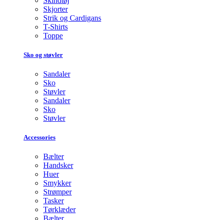
Skindtøj
Skjorter
Strik og Cardigans
T-Shirts
Toppe
Sko og støvler
Sandaler
Sko
Støvler
Sandaler
Sko
Støvler
Accessories
Bælter
Handsker
Huer
Smykker
Strømper
Tasker
Tørklæder
Bælter