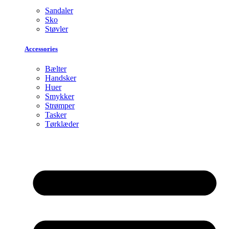
Sandaler
Sko
Støvler
Accessories
Bælter
Handsker
Huer
Smykker
Strømper
Tasker
Tørklæder