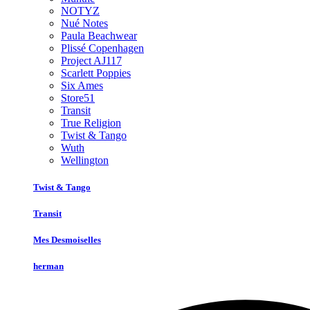
NOTYZ
Nué Notes
Paula Beachwear
Plissé Copenhagen
Project AJ117
Scarlett Poppies
Six Ames
Store51
Transit
True Religion
Twist & Tango
Wuth
Wellington
Twist & Tango
Transit
Mes Desmoiselles
herman