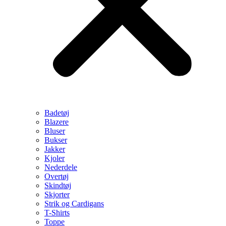
Badetøj
Blazere
Bluser
Bukser
Jakker
Kjoler
Nederdele
Overtøj
Skindtøj
Skjorter
Strik og Cardigans
T-Shirts
Toppe