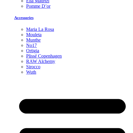
Elia Maurizi
Pomme D’or
Accessories
Maria La Rosa
Mouleta
Munthe
No17
Ortigia
Plissé Copenhagen
RAW Alchemy
Sirocco
Wuth