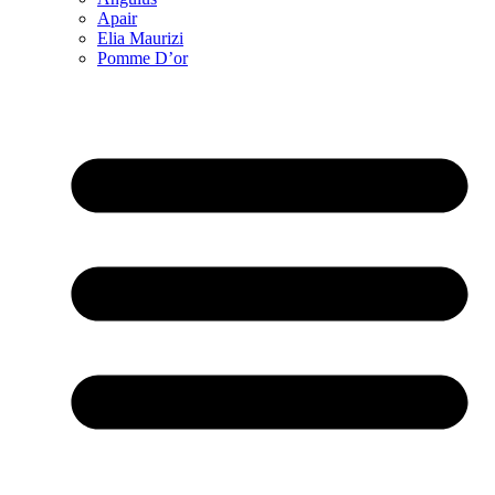
Apair
Elia Maurizi
Pomme D’or