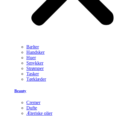
Bælter
Handsker
Huer
Smykker
Strømper
Tasker
Tørklæder
Beauty
Cremer
Dufte
Æteriske olier