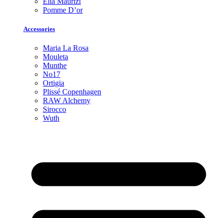
Elia Maurizi
Pomme D’or
Accessories
Maria La Rosa
Mouleta
Munthe
No17
Ortigia
Plissé Copenhagen
RAW Alchemy
Sirocco
Wuth