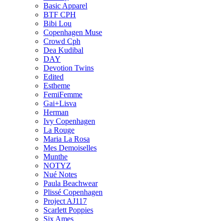
Basic Apparel
BTF CPH
Bibi Lou
Copenhagen Muse
Crowd Cph
Dea Kudibal
DAY
Devotion Twins
Edited
Estheme
FemiFemme
Gai+Lisva
Herman
Ivy Copenhagen
La Rouge
Maria La Rosa
Mes Demoiselles
Munthe
NOTYZ
Nué Notes
Paula Beachwear
Plissé Copenhagen
Project AJ117
Scarlett Poppies
Six Ames