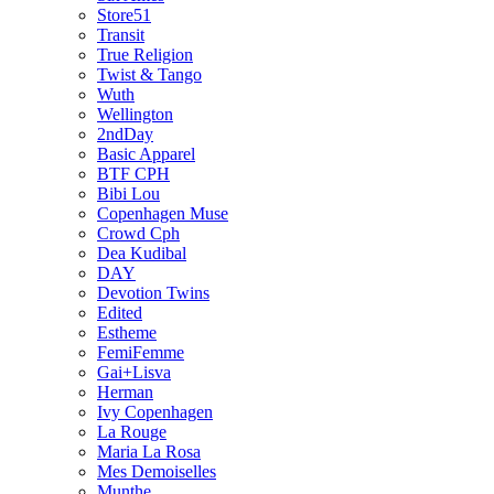
Store51
Transit
True Religion
Twist & Tango
Wuth
Wellington
2ndDay
Basic Apparel
BTF CPH
Bibi Lou
Copenhagen Muse
Crowd Cph
Dea Kudibal
DAY
Devotion Twins
Edited
Estheme
FemiFemme
Gai+Lisva
Herman
Ivy Copenhagen
La Rouge
Maria La Rosa
Mes Demoiselles
Munthe