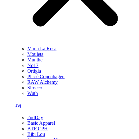
Maria La Rosa
Mouleta
Munthe
No17
Ortigia
Plissé Copenhagen
RAW Alchemy
Sirocco
Wuth
Tøj
2ndDay
Basic Apparel
BTF CPH
Bibi Lou