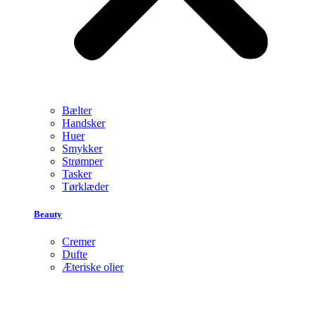
Bælter
Handsker
Huer
Smykker
Strømper
Tasker
Tørklæder
Beauty
Cremer
Dufte
Æteriske olier