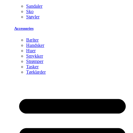
Sandaler
Sko
Støvler
Accessories
Bælter
Handsker
Huer
Smykker
Strømper
Tasker
Tørklæder