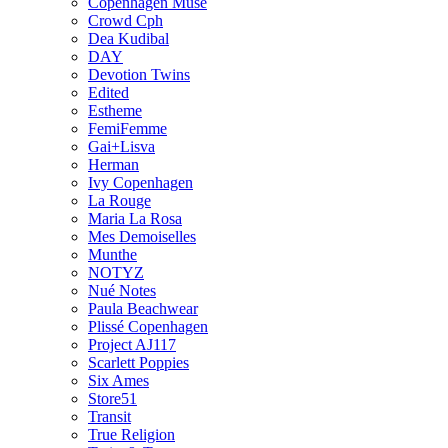
Copenhagen Muse
Crowd Cph
Dea Kudibal
DAY
Devotion Twins
Edited
Estheme
FemiFemme
Gai+Lisva
Herman
Ivy Copenhagen
La Rouge
Maria La Rosa
Mes Demoiselles
Munthe
NOTYZ
Nué Notes
Paula Beachwear
Plissé Copenhagen
Project AJ117
Scarlett Poppies
Six Ames
Store51
Transit
True Religion