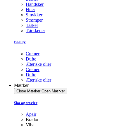
Handsker
Huer
Smykker
Strømper
Tasker
Tørklæder
Beauty
Cremer
Dufte
Æteriske olier
Cremer
Dufte
Æteriske olier
Mærker
Close Mærker
Open Mærker
Sko og støvler
Apair
Brador
Viba