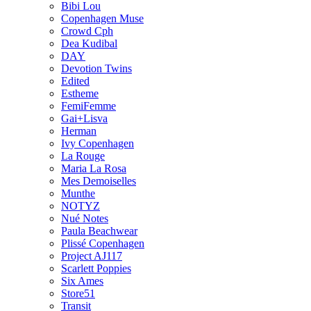
Bibi Lou
Copenhagen Muse
Crowd Cph
Dea Kudibal
DAY
Devotion Twins
Edited
Estheme
FemiFemme
Gai+Lisva
Herman
Ivy Copenhagen
La Rouge
Maria La Rosa
Mes Demoiselles
Munthe
NOTYZ
Nué Notes
Paula Beachwear
Plissé Copenhagen
Project AJ117
Scarlett Poppies
Six Ames
Store51
Transit