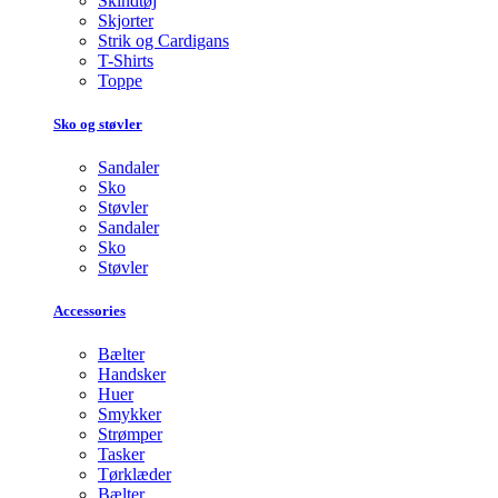
Skindtøj
Skjorter
Strik og Cardigans
T-Shirts
Toppe
Sko og støvler
Sandaler
Sko
Støvler
Sandaler
Sko
Støvler
Accessories
Bælter
Handsker
Huer
Smykker
Strømper
Tasker
Tørklæder
Bælter