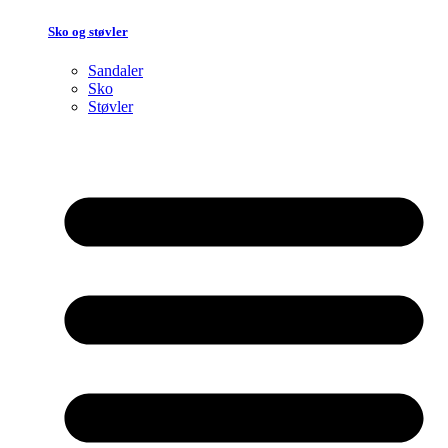
Sko og støvler
Sandaler
Sko
Støvler