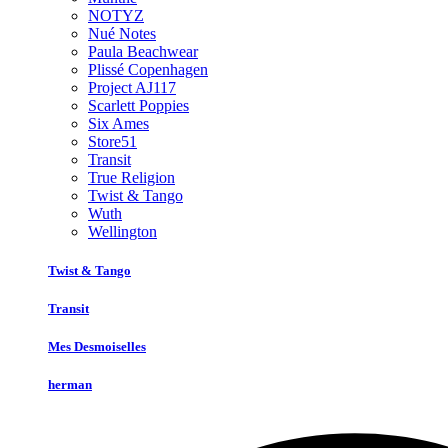
NOTYZ
Nué Notes
Paula Beachwear
Plissé Copenhagen
Project AJ117
Scarlett Poppies
Six Ames
Store51
Transit
True Religion
Twist & Tango
Wuth
Wellington
Twist & Tango
Transit
Mes Desmoiselles
herman