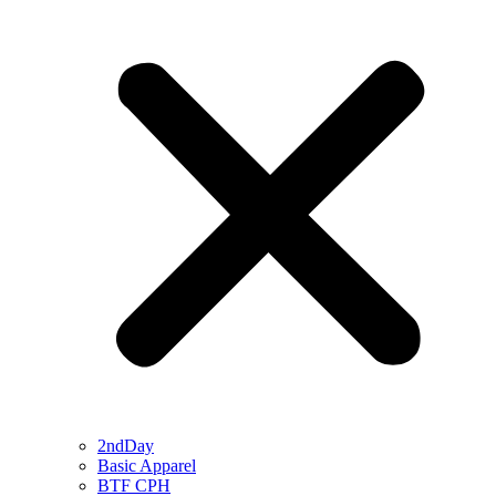
2ndDay
Basic Apparel
BTF CPH