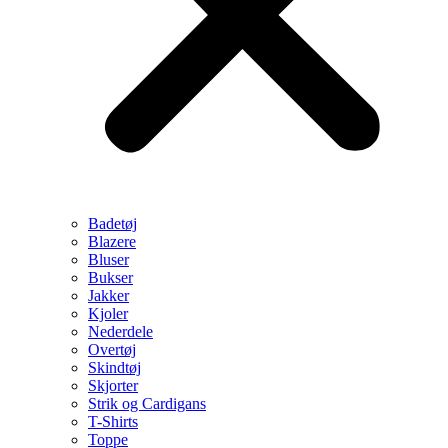
Badetøj
Blazere
Bluser
Bukser
Jakker
Kjoler
Nederdele
Overtøj
Skindtøj
Skjorter
Strik og Cardigans
T-Shirts
Toppe