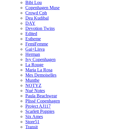
Bibi Lou
Copenhagen Muse
Crowd Cph
Dea Kudibal
DAY
Devotion Twins
Edited
Estheme
FemiFemme
Gai+Lisva
Herman
Ivy Copenhagen
La Rouge
Maria La Rosa
Mes Demoiselles
Munthe
NOTYZ
Nué Notes
Paula Beachwear
Plissé Copenhagen
Project AJ117
Scarlett Poppies
Six Ames
Store51
Transit