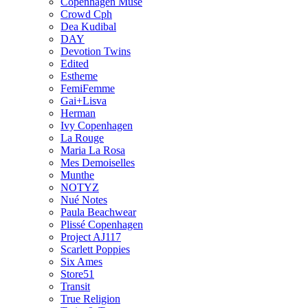
Copenhagen Muse
Crowd Cph
Dea Kudibal
DAY
Devotion Twins
Edited
Estheme
FemiFemme
Gai+Lisva
Herman
Ivy Copenhagen
La Rouge
Maria La Rosa
Mes Demoiselles
Munthe
NOTYZ
Nué Notes
Paula Beachwear
Plissé Copenhagen
Project AJ117
Scarlett Poppies
Six Ames
Store51
Transit
True Religion