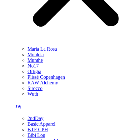
Maria La Rosa
Mouleta
Munthe
No17
Ortigia
Plissé Copenhagen
RAW Alchemy
Sirocco
Wuth
Tøj
2ndDay
Basic Apparel
BTF CPH
Bibi Lou