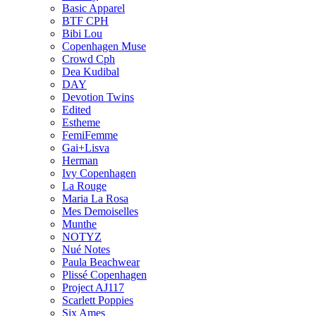
Basic Apparel
BTF CPH
Bibi Lou
Copenhagen Muse
Crowd Cph
Dea Kudibal
DAY
Devotion Twins
Edited
Estheme
FemiFemme
Gai+Lisva
Herman
Ivy Copenhagen
La Rouge
Maria La Rosa
Mes Demoiselles
Munthe
NOTYZ
Nué Notes
Paula Beachwear
Plissé Copenhagen
Project AJ117
Scarlett Poppies
Six Ames