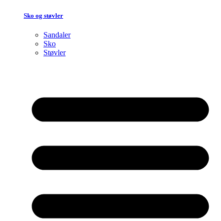
Sko og støvler
Sandaler
Sko
Støvler