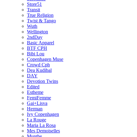
Store51
Transit
True Religion
Twist & Tango
Wuth
Wellington
2ndDay
Basic Apparel
BTF CPH
Bibi Lou
Copenhagen Muse
Crowd Cph
Dea Kudibal
DAY
Devotion Twins
Edited
Estheme
FemiFemme
Gai+Lisva
Herman
Ivy Copenhagen
La Rouge
Maria La Rosa
Mes Demoiselles
Munthe