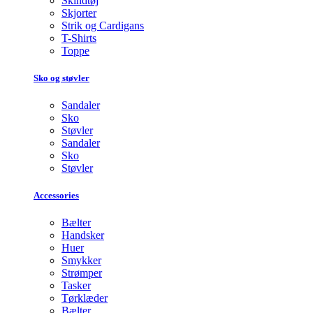
Skindtøj
Skjorter
Strik og Cardigans
T-Shirts
Toppe
Sko og støvler
Sandaler
Sko
Støvler
Sandaler
Sko
Støvler
Accessories
Bælter
Handsker
Huer
Smykker
Strømper
Tasker
Tørklæder
Bælter