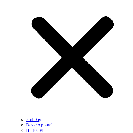
2ndDay
Basic Apparel
BTF CPH