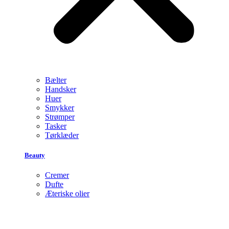
Bælter
Handsker
Huer
Smykker
Strømper
Tasker
Tørklæder
Beauty
Cremer
Dufte
Æteriske olier