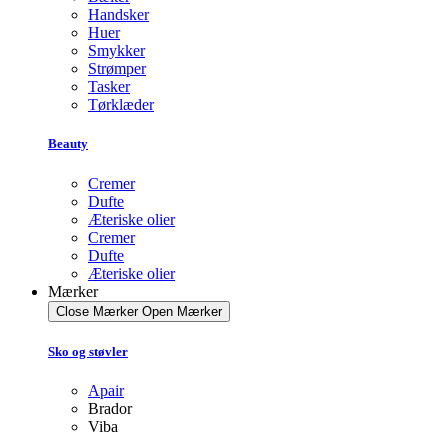
Handsker
Huer
Smykker
Strømper
Tasker
Tørklæder
Beauty
Cremer
Dufte
Æteriske olier
Cremer
Dufte
Æteriske olier
Mærker
Close Mærker
Open Mærker
Sko og støvler
Apair
Brador
Viba