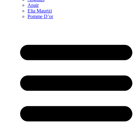
Apair
Elia Maurizi
Pomme D’or