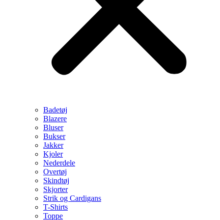
Badetøj
Blazere
Bluser
Bukser
Jakker
Kjoler
Nederdele
Overtøj
Skindtøj
Skjorter
Strik og Cardigans
T-Shirts
Toppe