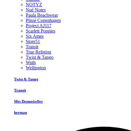
NOTYZ
Nué Notes
Paula Beachwear
Plissé Copenhagen
Project AJ117
Scarlett Poppies
Six Ames
Store51
Transit
True Religion
Twist & Tango
Wuth
Wellington
Twist & Tango
Transit
Mes Desmoiselles
herman