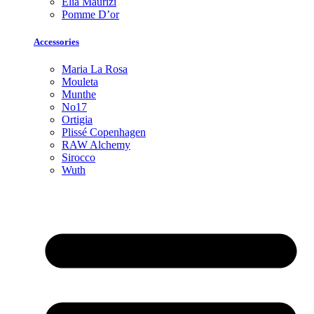
Elia Maurizi
Pomme D’or
Accessories
Maria La Rosa
Mouleta
Munthe
No17
Ortigia
Plissé Copenhagen
RAW Alchemy
Sirocco
Wuth