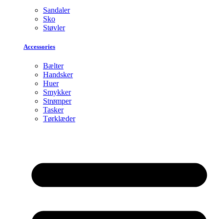
Sandaler
Sko
Støvler
Accessories
Bælter
Handsker
Huer
Smykker
Strømper
Tasker
Tørklæder