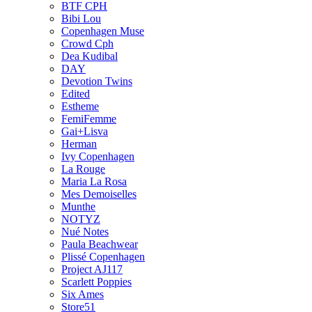
BTF CPH
Bibi Lou
Copenhagen Muse
Crowd Cph
Dea Kudibal
DAY
Devotion Twins
Edited
Estheme
FemiFemme
Gai+Lisva
Herman
Ivy Copenhagen
La Rouge
Maria La Rosa
Mes Demoiselles
Munthe
NOTYZ
Nué Notes
Paula Beachwear
Plissé Copenhagen
Project AJ117
Scarlett Poppies
Six Ames
Store51