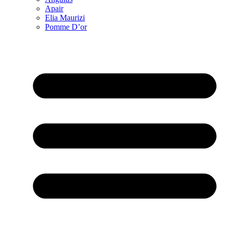
Apair
Elia Maurizi
Pomme D’or