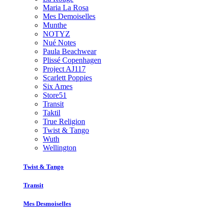
Maria La Rosa
Mes Demoiselles
Munthe
NOTYZ
Nué Notes
Paula Beachwear
Plissé Copenhagen
Project AJ117
Scarlett Poppies
Six Ames
Store51
Transit
Taktil
True Religion
Twist & Tango
Wuth
Wellington
Twist & Tango
Transit
Mes Desmoiselles