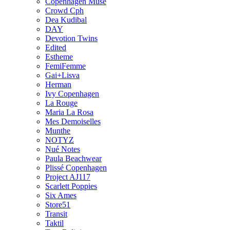
Copenhagen Muse
Crowd Cph
Dea Kudibal
DAY
Devotion Twins
Edited
Estheme
FemiFemme
Gai+Lisva
Herman
Ivy Copenhagen
La Rouge
Maria La Rosa
Mes Demoiselles
Munthe
NOTYZ
Nué Notes
Paula Beachwear
Plissé Copenhagen
Project AJ117
Scarlett Poppies
Six Ames
Store51
Transit
Taktil