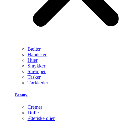
Bælter
Handsker
Huer
Smykker
Strømper
Tasker
Tørklæder
Beauty
Cremer
Dufte
Æteriske olier