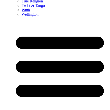
True Religion
Twist & Tango
Wuth
Wellington