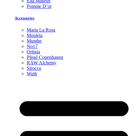
Elia Maurizi
Pomme D’or
Accessories
Maria La Rosa
Mouleta
Munthe
No17
Ortigia
Plissé Copenhagen
RAW Alchemy
Sirocco
Wuth