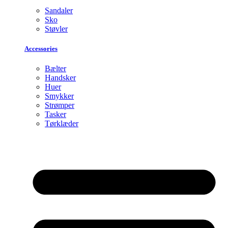
Sandaler
Sko
Støvler
Accessories
Bælter
Handsker
Huer
Smykker
Strømper
Tasker
Tørklæder