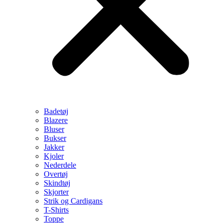
Badetøj
Blazere
Bluser
Bukser
Jakker
Kjoler
Nederdele
Overtøj
Skindtøj
Skjorter
Strik og Cardigans
T-Shirts
Toppe