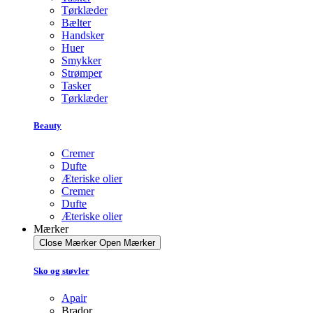
Tørklæder
Bælter
Handsker
Huer
Smykker
Strømper
Tasker
Tørklæder
Beauty
Cremer
Dufte
Æteriske olier
Cremer
Dufte
Æteriske olier
Mærker
Close Mærker
Open Mærker
Sko og støvler
Apair
Brador