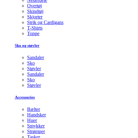
Nederdele
Overtøj
Skindtøj
Skjorter
Strik og Cardigans
T-Shirts
Toppe
Sko og støvler
Sandaler
Sko
Støvler
Sandaler
Sko
Støvler
Accessories
Bælter
Handsker
Huer
Smykker
Strømper
Tasker