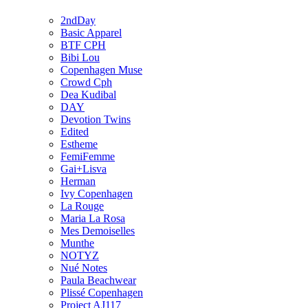
2ndDay
Basic Apparel
BTF CPH
Bibi Lou
Copenhagen Muse
Crowd Cph
Dea Kudibal
DAY
Devotion Twins
Edited
Estheme
FemiFemme
Gai+Lisva
Herman
Ivy Copenhagen
La Rouge
Maria La Rosa
Mes Demoiselles
Munthe
NOTYZ
Nué Notes
Paula Beachwear
Plissé Copenhagen
Project AJ117