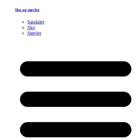
Sko og støvler
Sandaler
Sko
Støvler