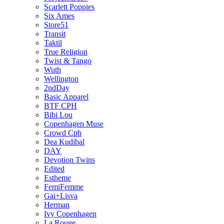
Scarlett Poppies
Six Ames
Store51
Transit
Taktil
True Religion
Twist & Tango
Wuth
Wellington
2ndDay
Basic Apparel
BTF CPH
Bibi Lou
Copenhagen Muse
Crowd Cph
Dea Kudibal
DAY
Devotion Twins
Edited
Estheme
FemiFemme
Gai+Lisva
Herman
Ivy Copenhagen
La Rouge