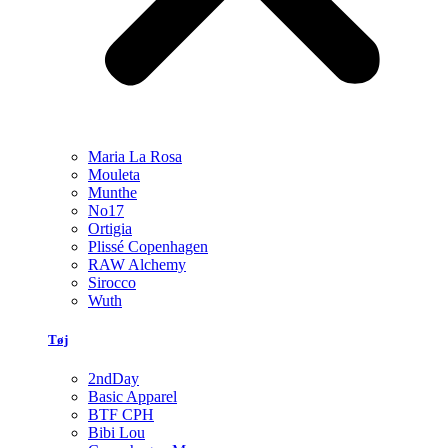
Maria La Rosa
Mouleta
Munthe
No17
Ortigia
Plissé Copenhagen
RAW Alchemy
Sirocco
Wuth
Tøj
2ndDay
Basic Apparel
BTF CPH
Bibi Lou