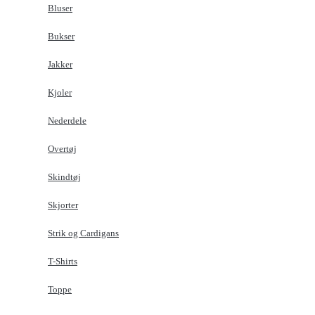
Bluser
Bukser
Jakker
Kjoler
Nederdele
Overtøj
Skindtøj
Skjorter
Strik og Cardigans
T-Shirts
Toppe