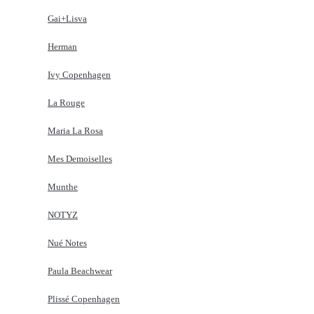
Gai+Lisva
Herman
Ivy Copenhagen
La Rouge
Maria La Rosa
Mes Demoiselles
Munthe
NOTYZ
Nué Notes
Paula Beachwear
Plissé Copenhagen