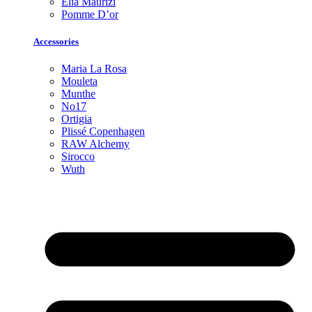
Elia Maurizi
Pomme D’or
Accessories
Maria La Rosa
Mouleta
Munthe
No17
Ortigia
Plissé Copenhagen
RAW Alchemy
Sirocco
Wuth