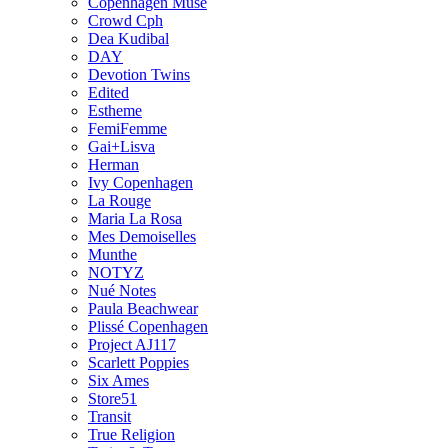
Copenhagen Muse
Crowd Cph
Dea Kudibal
DAY
Devotion Twins
Edited
Estheme
FemiFemme
Gai+Lisva
Herman
Ivy Copenhagen
La Rouge
Maria La Rosa
Mes Demoiselles
Munthe
NOTYZ
Nué Notes
Paula Beachwear
Plissé Copenhagen
Project AJ117
Scarlett Poppies
Six Ames
Store51
Transit
True Religion