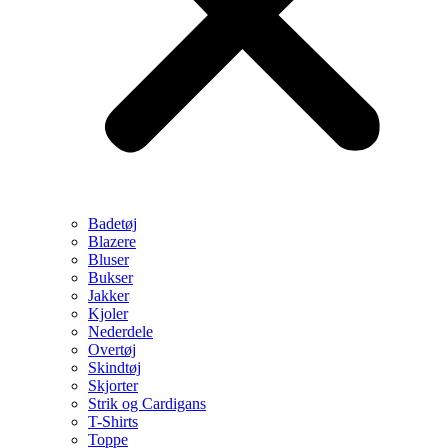
Badetøj
Blazere
Bluser
Bukser
Jakker
Kjoler
Nederdele
Overtøj
Skindtøj
Skjorter
Strik og Cardigans
T-Shirts
Toppe