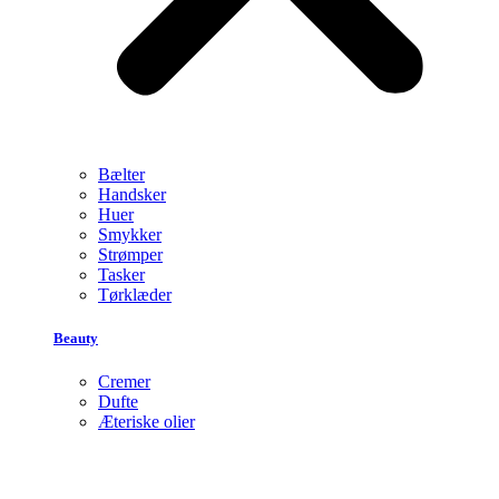
Bælter
Handsker
Huer
Smykker
Strømper
Tasker
Tørklæder
Beauty
Cremer
Dufte
Æteriske olier