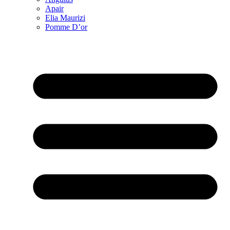
Apair
Elia Maurizi
Pomme D’or