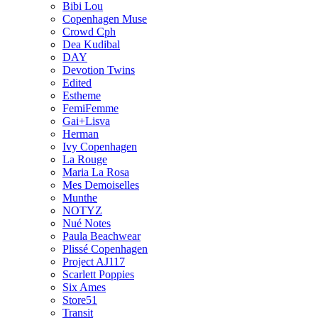
Bibi Lou
Copenhagen Muse
Crowd Cph
Dea Kudibal
DAY
Devotion Twins
Edited
Estheme
FemiFemme
Gai+Lisva
Herman
Ivy Copenhagen
La Rouge
Maria La Rosa
Mes Demoiselles
Munthe
NOTYZ
Nué Notes
Paula Beachwear
Plissé Copenhagen
Project AJ117
Scarlett Poppies
Six Ames
Store51
Transit