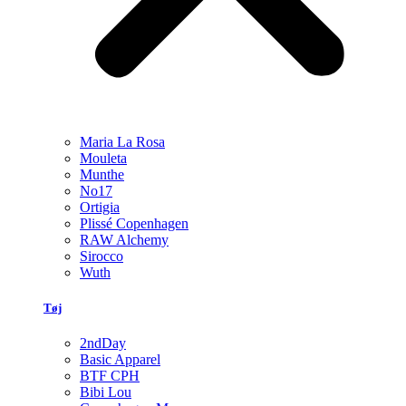
Maria La Rosa
Mouleta
Munthe
No17
Ortigia
Plissé Copenhagen
RAW Alchemy
Sirocco
Wuth
Tøj
2ndDay
Basic Apparel
BTF CPH
Bibi Lou