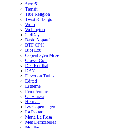
Store51
Transit
True Religion
Twist & Tango
Wuth
Wellington
2ndDay
Basic Apparel
BTF CPH
Bibi Lou
Copenhagen Muse
Crowd Cph
Dea Kudibal
DAY
Devotion Twins
Edited
Estheme
FemiFemme
Gai+Lisva
Herman
Ivy Copenhagen
La Rouge
Maria La Rosa
Mes Demoiselles
Munthe