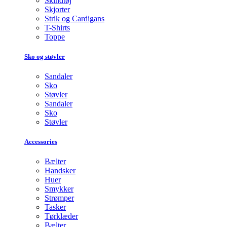
Skindtøj
Skjorter
Strik og Cardigans
T-Shirts
Toppe
Sko og støvler
Sandaler
Sko
Støvler
Sandaler
Sko
Støvler
Accessories
Bælter
Handsker
Huer
Smykker
Strømper
Tasker
Tørklæder
Bælter