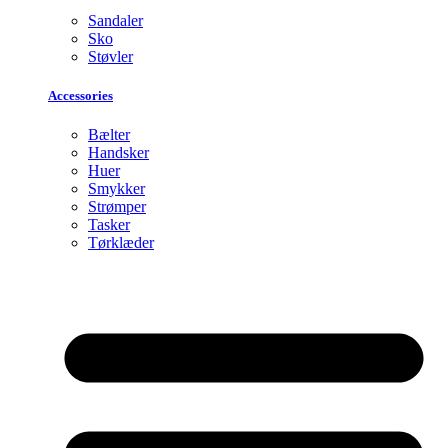
Sandaler
Sko
Støvler
Accessories
Bælter
Handsker
Huer
Smykker
Strømper
Tasker
Tørklæder