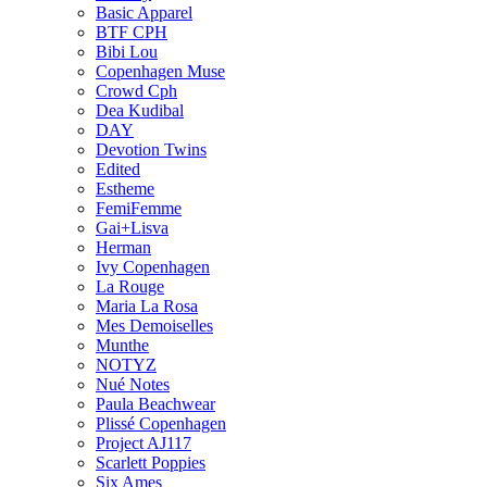
Basic Apparel
BTF CPH
Bibi Lou
Copenhagen Muse
Crowd Cph
Dea Kudibal
DAY
Devotion Twins
Edited
Estheme
FemiFemme
Gai+Lisva
Herman
Ivy Copenhagen
La Rouge
Maria La Rosa
Mes Demoiselles
Munthe
NOTYZ
Nué Notes
Paula Beachwear
Plissé Copenhagen
Project AJ117
Scarlett Poppies
Six Ames