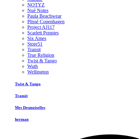
NOTYZ
Nué Notes
Paula Beachwear
Plissé Copenhagen
Project AJ117
Scarlett Poppies
Six Ames
Store51
Transit
True Religion
Twist & Tango
Wuth
Wellington
Twist & Tango
Transit
Mes Desmoiselles
herman