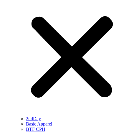
2ndDay
Basic Apparel
BTF CPH