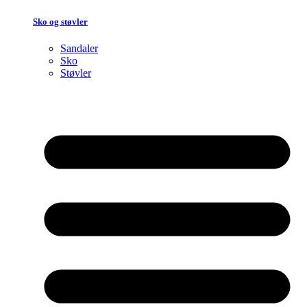
Sko og støvler
Sandaler
Sko
Støvler