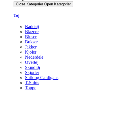
Close Kategorier
Open Kategorier
Tøj
Badetøj
Blazere
Bluser
Bukser
Jakker
Kjoler
Nederdele
Overtøj
Skindtøj
Skjorter
Strik og Cardigans
T-Shirts
Toppe