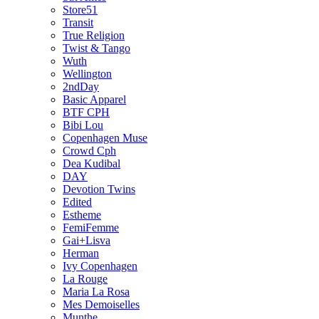
Store51
Transit
True Religion
Twist & Tango
Wuth
Wellington
2ndDay
Basic Apparel
BTF CPH
Bibi Lou
Copenhagen Muse
Crowd Cph
Dea Kudibal
DAY
Devotion Twins
Edited
Estheme
FemiFemme
Gai+Lisva
Herman
Ivy Copenhagen
La Rouge
Maria La Rosa
Mes Demoiselles
Munthe