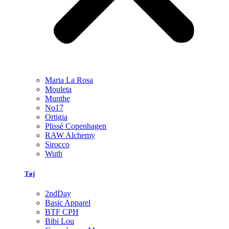
Maria La Rosa
Mouleta
Munthe
No17
Ortigia
Plissé Copenhagen
RAW Alchemy
Sirocco
Wuth
Tøj
2ndDay
Basic Apparel
BTF CPH
Bibi Lou