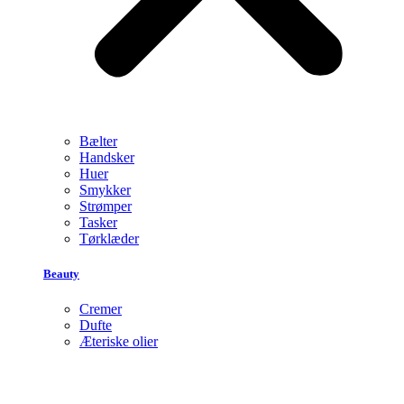
Bælter
Handsker
Huer
Smykker
Strømper
Tasker
Tørklæder
Beauty
Cremer
Dufte
Æteriske olier