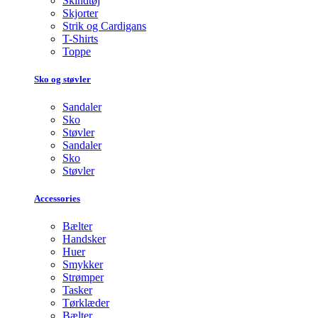
Skindtøj
Skjorter
Strik og Cardigans
T-Shirts
Toppe
Sko og støvler
Sandaler
Sko
Støvler
Sandaler
Sko
Støvler
Accessories
Bælter
Handsker
Huer
Smykker
Strømper
Tasker
Tørklæder
Bælter