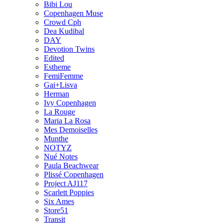
Bibi Lou
Copenhagen Muse
Crowd Cph
Dea Kudibal
DAY
Devotion Twins
Edited
Estheme
FemiFemme
Gai+Lisva
Herman
Ivy Copenhagen
La Rouge
Maria La Rosa
Mes Demoiselles
Munthe
NOTYZ
Nué Notes
Paula Beachwear
Plissé Copenhagen
Project AJ117
Scarlett Poppies
Six Ames
Store51
Transit