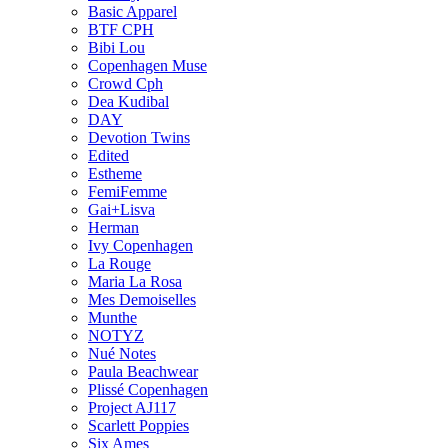
Basic Apparel
BTF CPH
Bibi Lou
Copenhagen Muse
Crowd Cph
Dea Kudibal
DAY
Devotion Twins
Edited
Estheme
FemiFemme
Gai+Lisva
Herman
Ivy Copenhagen
La Rouge
Maria La Rosa
Mes Demoiselles
Munthe
NOTYZ
Nué Notes
Paula Beachwear
Plissé Copenhagen
Project AJ117
Scarlett Poppies
Six Ames