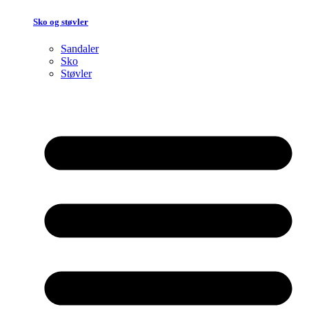
Sko og støvler
Sandaler
Sko
Støvler