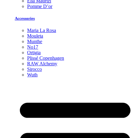
Elia Maurizi
Pomme D’or
Accessories
Maria La Rosa
Mouleta
Munthe
No17
Ortigia
Plissé Copenhagen
RAW Alchemy
Sirocco
Wuth