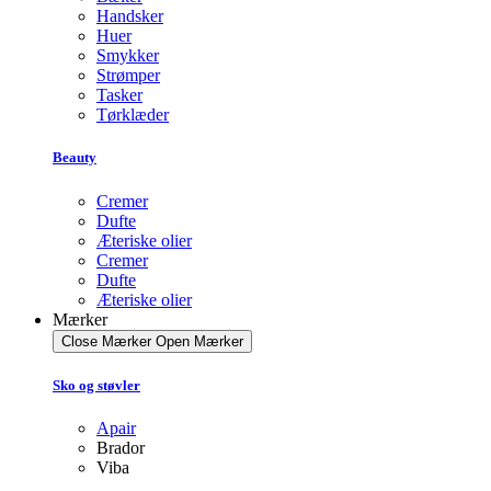
Handsker
Huer
Smykker
Strømper
Tasker
Tørklæder
Beauty
Cremer
Dufte
Æteriske olier
Cremer
Dufte
Æteriske olier
Mærker
Close Mærker
Open Mærker
Sko og støvler
Apair
Brador
Viba