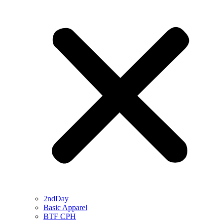
2ndDay
Basic Apparel
BTF CPH