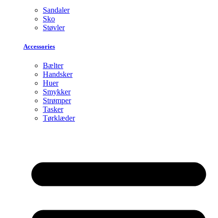
Sandaler
Sko
Støvler
Accessories
Bælter
Handsker
Huer
Smykker
Strømper
Tasker
Tørklæder