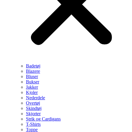
Badetøj
Blazere
Bluser
Bukser
Jakker
Kjoler
Nederdele
Overtøj
Skindtøj
Skjorter
Strik og Cardigans
T-Shirts
Toppe