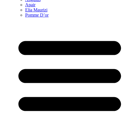
Apair
Elia Maurizi
Pomme D’or