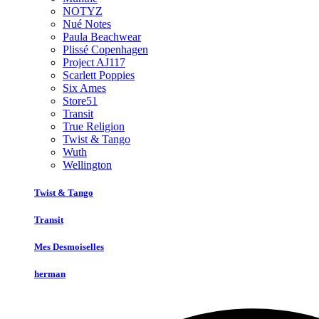
NOTYZ
Nué Notes
Paula Beachwear
Plissé Copenhagen
Project AJ117
Scarlett Poppies
Six Ames
Store51
Transit
True Religion
Twist & Tango
Wuth
Wellington
Twist & Tango
Transit
Mes Desmoiselles
herman