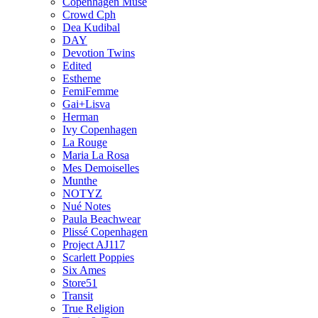
Copenhagen Muse
Crowd Cph
Dea Kudibal
DAY
Devotion Twins
Edited
Estheme
FemiFemme
Gai+Lisva
Herman
Ivy Copenhagen
La Rouge
Maria La Rosa
Mes Demoiselles
Munthe
NOTYZ
Nué Notes
Paula Beachwear
Plissé Copenhagen
Project AJ117
Scarlett Poppies
Six Ames
Store51
Transit
True Religion