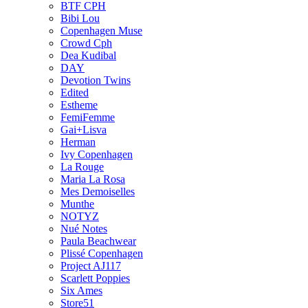
BTF CPH
Bibi Lou
Copenhagen Muse
Crowd Cph
Dea Kudibal
DAY
Devotion Twins
Edited
Estheme
FemiFemme
Gai+Lisva
Herman
Ivy Copenhagen
La Rouge
Maria La Rosa
Mes Demoiselles
Munthe
NOTYZ
Nué Notes
Paula Beachwear
Plissé Copenhagen
Project AJ117
Scarlett Poppies
Six Ames
Store51