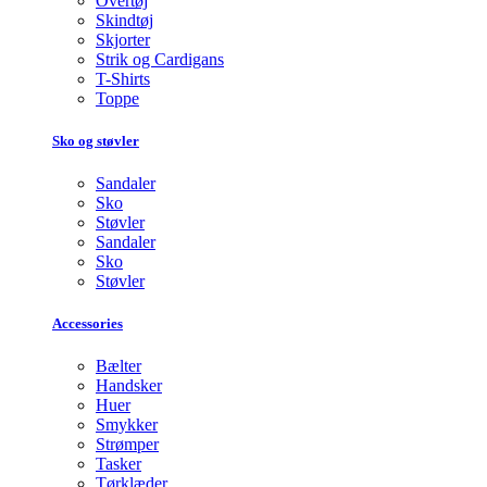
Overtøj
Skindtøj
Skjorter
Strik og Cardigans
T-Shirts
Toppe
Sko og støvler
Sandaler
Sko
Støvler
Sandaler
Sko
Støvler
Accessories
Bælter
Handsker
Huer
Smykker
Strømper
Tasker
Tørklæder