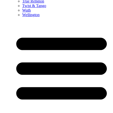
True Religion
Twist & Tango
Wuth
Wellington