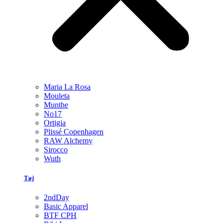
Maria La Rosa
Mouleta
Munthe
No17
Ortigia
Plissé Copenhagen
RAW Alchemy
Sirocco
Wuth
Tøj
2ndDay
Basic Apparel
BTF CPH