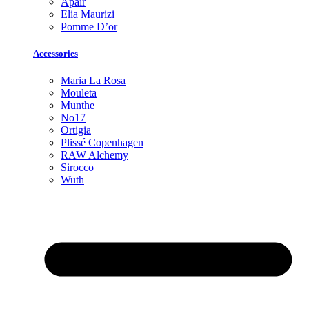
Apair
Elia Maurizi
Pomme D’or
Accessories
Maria La Rosa
Mouleta
Munthe
No17
Ortigia
Plissé Copenhagen
RAW Alchemy
Sirocco
Wuth