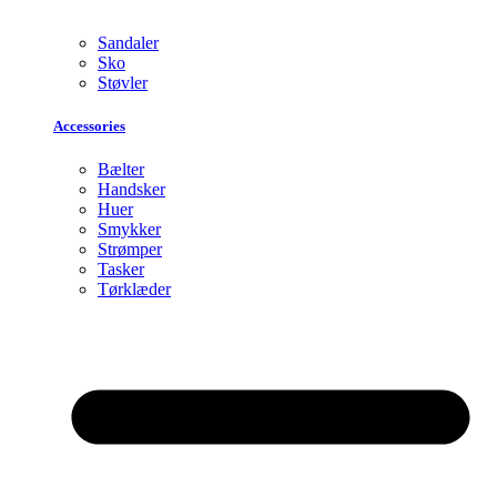
Sandaler
Sko
Støvler
Accessories
Bælter
Handsker
Huer
Smykker
Strømper
Tasker
Tørklæder