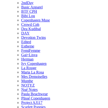
2ndDay
Basic Apparel
BTF CPH
Bibi Lou
Copenhagen Muse
Crowd Cph
Dea Kudibal
DAY
Devotion Twins
Edited
Estheme
FemiFemme
Gai+Lisva
Herman
Ivy Copenhagen
La Rouge
Maria La Rosa
Mes Demoiselles
Munthe
NOTYZ
Nué Notes
Paula Beachwear
Plissé Copenhagen
Project AJ117
Scarlett Poppies