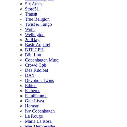
Six Ames
Store51
Transit
True Religion
Twist & Tango
Wuth
Wellington
2ndDay
Basic Apparel
BTF CPH
Bibi Lou
Copenhagen Muse
Crowd Cph
Dea Kudibal
DAY
Devotion Twins
Edited
Estheme
FemiFemme
Gai+Lisva
Herman
Ivy Copenhagen
La Rouge
Maria La Rosa
Mes Demoiselles