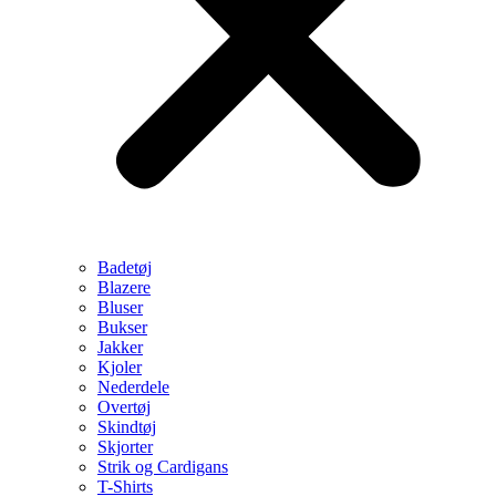
Badetøj
Blazere
Bluser
Bukser
Jakker
Kjoler
Nederdele
Overtøj
Skindtøj
Skjorter
Strik og Cardigans
T-Shirts