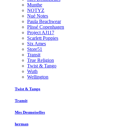
Munthe
NOTYZ
Nué Notes
Paula Beachwear
Plissé Copenhagen
Project AJ117
Scarlett Poppies
Six Ames
Store51
Transit
True Religion
Twist & Tango
Wuth
Wellington
Twist & Tango
Transit
Mes Desmoiselles
herman