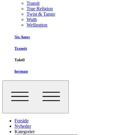
Transit
True Religion
Twist & Tango
Wuth
Wellington
Six Ames
Transit
Taktil
herman
Forside
Nyheder
Kategorier