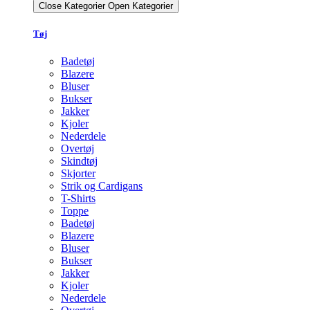
Close Kategorier
Open Kategorier
Tøj
Badetøj
Blazere
Bluser
Bukser
Jakker
Kjoler
Nederdele
Overtøj
Skindtøj
Skjorter
Strik og Cardigans
T-Shirts
Toppe
Badetøj
Blazere
Bluser
Bukser
Jakker
Kjoler
Nederdele