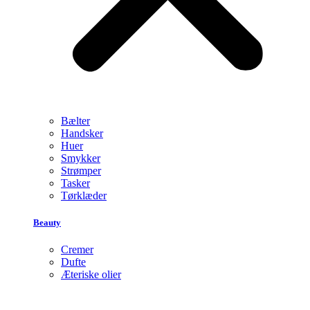
Bælter
Handsker
Huer
Smykker
Strømper
Tasker
Tørklæder
Beauty
Cremer
Dufte
Æteriske olier