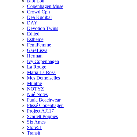
Bibi Lou
Copenhagen Muse
Crowd Cph
Dea Kudibal
DAY
Devotion Twins
Edited
Estheme
FemiFemme
Gai+Lisva
Herman
Ivy Copenhagen
La Rouge
Maria La Rosa
Mes Demoiselles
Munthe
NOTYZ
Nué Notes
Paula Beachwear
Plissé Copenhagen
Project AJ117
Scarlett Poppies
Six Ames
Store51
Transit