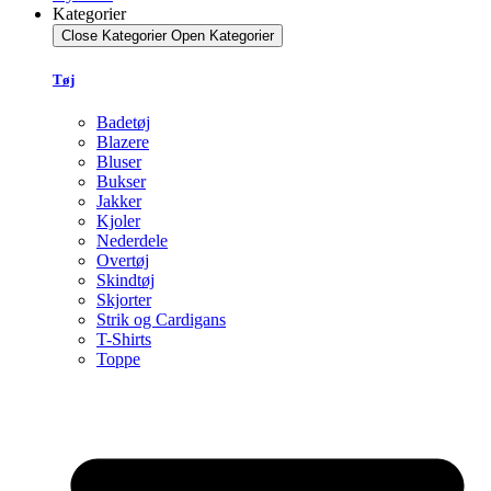
Kategorier
Close Kategorier
Open Kategorier
Tøj
Badetøj
Blazere
Bluser
Bukser
Jakker
Kjoler
Nederdele
Overtøj
Skindtøj
Skjorter
Strik og Cardigans
T-Shirts
Toppe