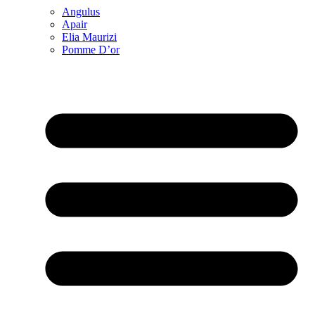
Angulus
Apair
Elia Maurizi
Pomme D’or