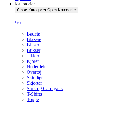
Kategorier
Close Kategorier
Open Kategorier
Tøj
Badetøj
Blazere
Bluser
Bukser
Jakker
Kjoler
Nederdele
Overtøj
Skindtøj
Skjorter
Strik og Cardigans
T-Shirts
Toppe