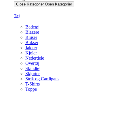
Close Kategorier
Open Kategorier
Tøj
Badetøj
Blazere
Bluser
Bukser
Jakker
Kjoler
Nederdele
Overtøj
Skindtøj
Skjorter
Strik og Cardigans
T-Shirts
Toppe