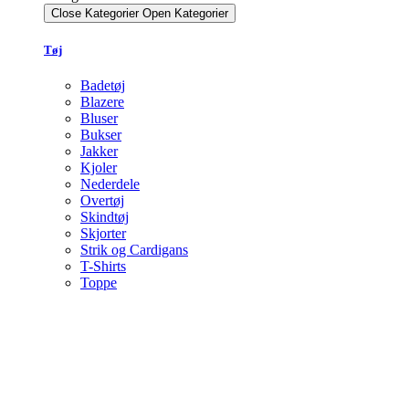
Close Kategorier
Open Kategorier
Tøj
Badetøj
Blazere
Bluser
Bukser
Jakker
Kjoler
Nederdele
Overtøj
Skindtøj
Skjorter
Strik og Cardigans
T-Shirts
Toppe