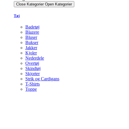
Close Kategorier
Open Kategorier
Tøj
Badetøj
Blazere
Bluser
Bukser
Jakker
Kjoler
Nederdele
Overtøj
Skindtøj
Skjorter
Strik og Cardigans
T-Shirts
Toppe