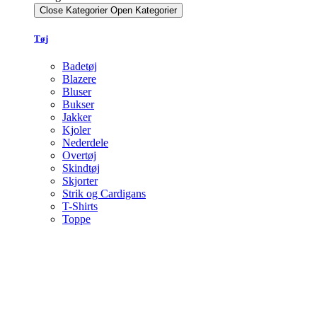
Close Kategorier
Open Kategorier
Tøj
Badetøj
Blazere
Bluser
Bukser
Jakker
Kjoler
Nederdele
Overtøj
Skindtøj
Skjorter
Strik og Cardigans
T-Shirts
Toppe