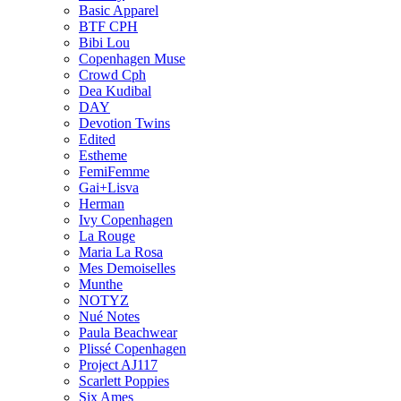
Basic Apparel
BTF CPH
Bibi Lou
Copenhagen Muse
Crowd Cph
Dea Kudibal
DAY
Devotion Twins
Edited
Estheme
FemiFemme
Gai+Lisva
Herman
Ivy Copenhagen
La Rouge
Maria La Rosa
Mes Demoiselles
Munthe
NOTYZ
Nué Notes
Paula Beachwear
Plissé Copenhagen
Project AJ117
Scarlett Poppies
Six Ames