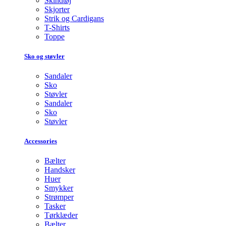
Skindtøj
Skjorter
Strik og Cardigans
T-Shirts
Toppe
Sko og støvler
Sandaler
Sko
Støvler
Sandaler
Sko
Støvler
Accessories
Bælter
Handsker
Huer
Smykker
Strømper
Tasker
Tørklæder
Bælter