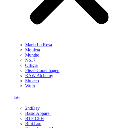
Maria La Rosa
Mouleta
Munthe
No17
Ortigia
Plissé Copenhagen
RAW Alchemy
Sirocco
Wuth
Tøj
2ndDay
Basic Apparel
BTF CPH
Bibi Lou