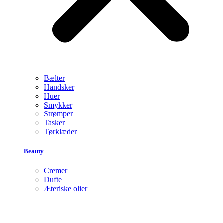
Bælter
Handsker
Huer
Smykker
Strømper
Tasker
Tørklæder
Beauty
Cremer
Dufte
Æteriske olier