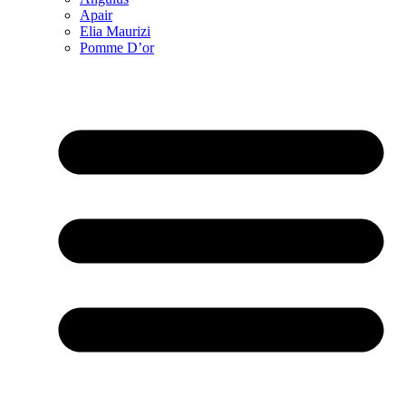
Apair
Elia Maurizi
Pomme D’or