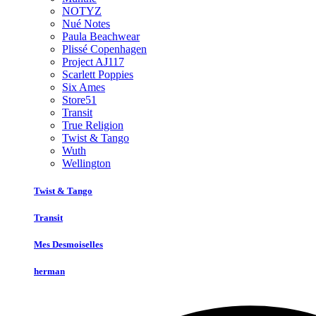
NOTYZ
Nué Notes
Paula Beachwear
Plissé Copenhagen
Project AJ117
Scarlett Poppies
Six Ames
Store51
Transit
True Religion
Twist & Tango
Wuth
Wellington
Twist & Tango
Transit
Mes Desmoiselles
herman