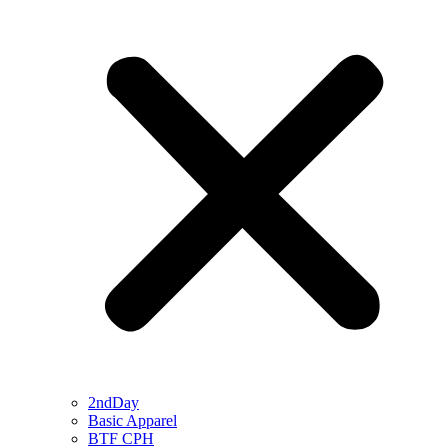
2ndDay
Basic Apparel
BTF CPH