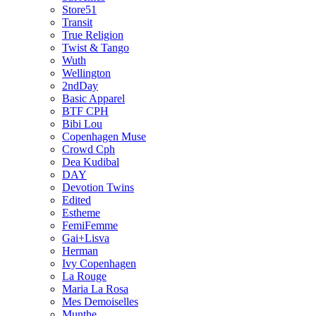
Store51
Transit
True Religion
Twist & Tango
Wuth
Wellington
2ndDay
Basic Apparel
BTF CPH
Bibi Lou
Copenhagen Muse
Crowd Cph
Dea Kudibal
DAY
Devotion Twins
Edited
Estheme
FemiFemme
Gai+Lisva
Herman
Ivy Copenhagen
La Rouge
Maria La Rosa
Mes Demoiselles
Munthe