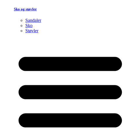
Sko og støvler
Sandaler
Sko
Støvler