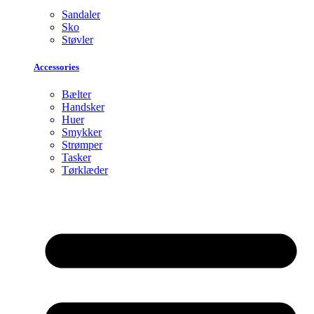
Sandaler
Sko
Støvler
Accessories
Bælter
Handsker
Huer
Smykker
Strømper
Tasker
Tørklæder