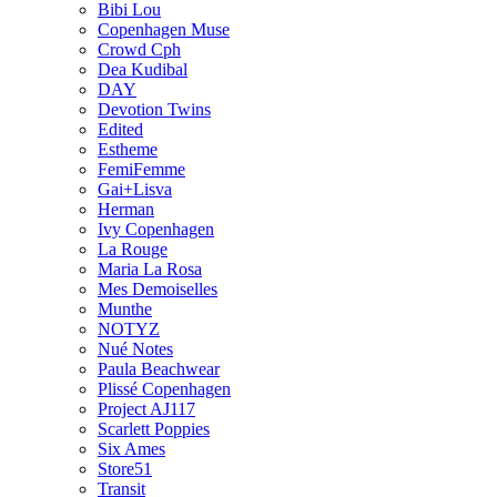
Bibi Lou
Copenhagen Muse
Crowd Cph
Dea Kudibal
DAY
Devotion Twins
Edited
Estheme
FemiFemme
Gai+Lisva
Herman
Ivy Copenhagen
La Rouge
Maria La Rosa
Mes Demoiselles
Munthe
NOTYZ
Nué Notes
Paula Beachwear
Plissé Copenhagen
Project AJ117
Scarlett Poppies
Six Ames
Store51
Transit