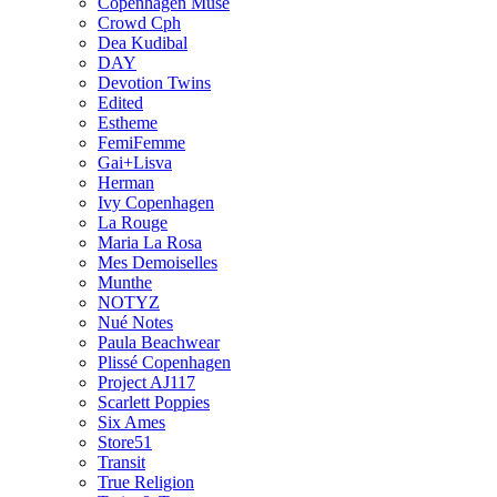
Copenhagen Muse
Crowd Cph
Dea Kudibal
DAY
Devotion Twins
Edited
Estheme
FemiFemme
Gai+Lisva
Herman
Ivy Copenhagen
La Rouge
Maria La Rosa
Mes Demoiselles
Munthe
NOTYZ
Nué Notes
Paula Beachwear
Plissé Copenhagen
Project AJ117
Scarlett Poppies
Six Ames
Store51
Transit
True Religion