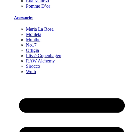
Elia Maurizi
Pomme D’or
Accessories
Maria La Rosa
Mouleta
Munthe
No17
Ortigia
Plissé Copenhagen
RAW Alchemy
Sirocco
Wuth