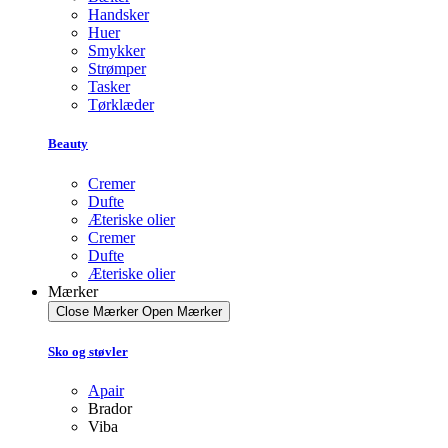
Handsker
Huer
Smykker
Strømper
Tasker
Tørklæder
Beauty
Cremer
Dufte
Æteriske olier
Cremer
Dufte
Æteriske olier
Mærker
Close Mærker
Open Mærker
Sko og støvler
Apair
Brador
Viba