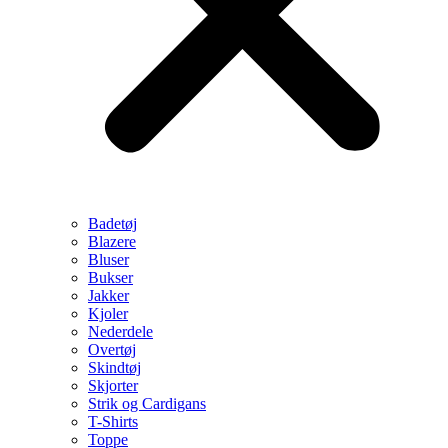
Badetøj
Blazere
Bluser
Bukser
Jakker
Kjoler
Nederdele
Overtøj
Skindtøj
Skjorter
Strik og Cardigans
T-Shirts
Toppe