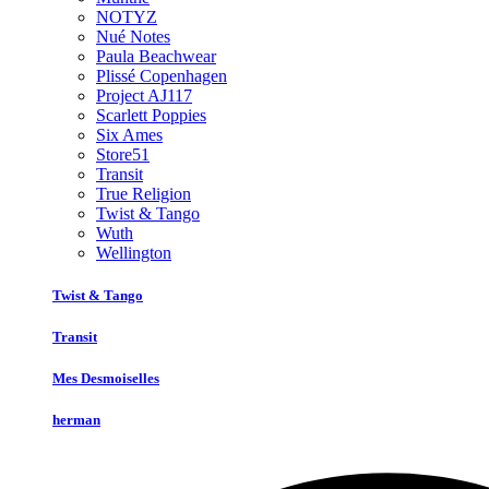
NOTYZ
Nué Notes
Paula Beachwear
Plissé Copenhagen
Project AJ117
Scarlett Poppies
Six Ames
Store51
Transit
True Religion
Twist & Tango
Wuth
Wellington
Twist & Tango
Transit
Mes Desmoiselles
herman