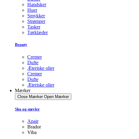
Handsker
Huer
Smykker
Strømper
Tasker
Tørklæder
Beauty
Cremer
Dufte
Æteriske olier
Cremer
Dufte
Æteriske olier
Mærker
Close Mærker
Open Mærker
Sko og støvler
Apair
Brador
Viba