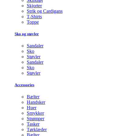
Skindtøj
Skjorter
Strik og Cardigans
T-Shirts
Toppe
Sko og støvler
Sandaler
Sko
Støvler
Sandaler
Sko
Støvler
Accessories
Bælter
Handsker
Huer
Smykker
Strømper
Tasker
Tørklæder
Bælter