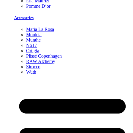
Elia Maurizi
Pomme D’or
Accessories
Maria La Rosa
Mouleta
Munthe
No17
Ortigia
Plissé Copenhagen
RAW Alchemy
Sirocco
Wuth