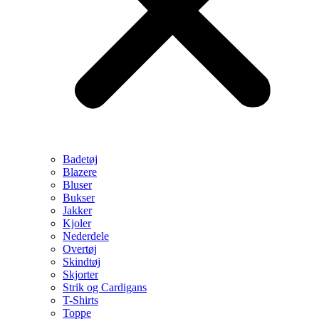
Badetøj
Blazere
Bluser
Bukser
Jakker
Kjoler
Nederdele
Overtøj
Skindtøj
Skjorter
Strik og Cardigans
T-Shirts
Toppe