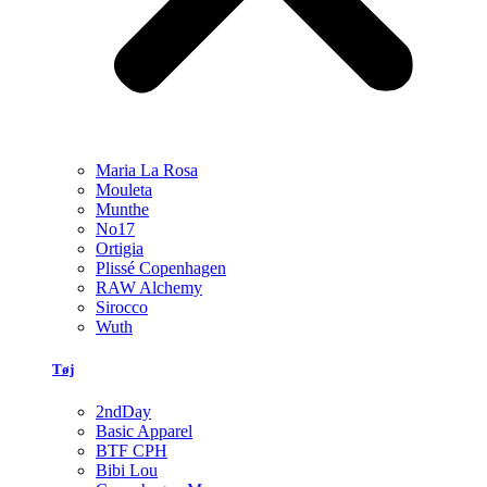
Maria La Rosa
Mouleta
Munthe
No17
Ortigia
Plissé Copenhagen
RAW Alchemy
Sirocco
Wuth
Tøj
2ndDay
Basic Apparel
BTF CPH
Bibi Lou