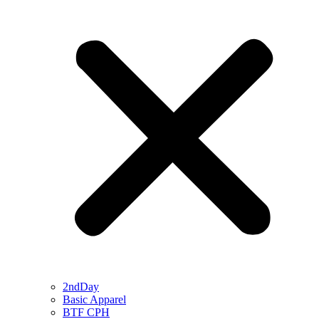
2ndDay
Basic Apparel
BTF CPH