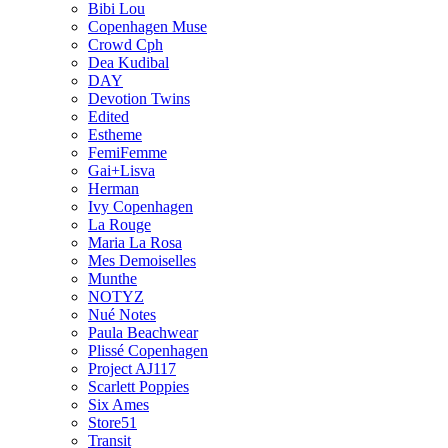
Bibi Lou
Copenhagen Muse
Crowd Cph
Dea Kudibal
DAY
Devotion Twins
Edited
Estheme
FemiFemme
Gai+Lisva
Herman
Ivy Copenhagen
La Rouge
Maria La Rosa
Mes Demoiselles
Munthe
NOTYZ
Nué Notes
Paula Beachwear
Plissé Copenhagen
Project AJ117
Scarlett Poppies
Six Ames
Store51
Transit