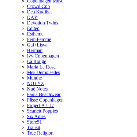
Copenhagen Muse
Crowd Cph
Dea Kudibal
DAY
Devotion Twins
Edited
Estheme
FemiFemme
Gai+Lisva
Herman
Ivy Copenhagen
La Rouge
Maria La Rosa
Mes Demoiselles
Munthe
NOTYZ
Nué Notes
Paula Beachwear
Plissé Copenhagen
Project AJ117
Scarlett Poppies
Six Ames
Store51
Transit
True Religion