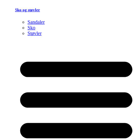
Sko og støvler
Sandaler
Sko
Støvler