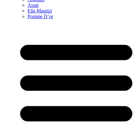
Apair
Elia Maurizi
Pomme D’or