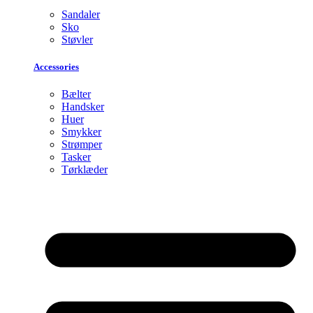
Sandaler
Sko
Støvler
Accessories
Bælter
Handsker
Huer
Smykker
Strømper
Tasker
Tørklæder