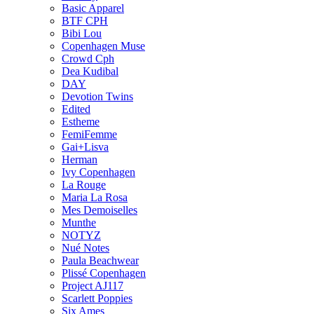
Basic Apparel
BTF CPH
Bibi Lou
Copenhagen Muse
Crowd Cph
Dea Kudibal
DAY
Devotion Twins
Edited
Estheme
FemiFemme
Gai+Lisva
Herman
Ivy Copenhagen
La Rouge
Maria La Rosa
Mes Demoiselles
Munthe
NOTYZ
Nué Notes
Paula Beachwear
Plissé Copenhagen
Project AJ117
Scarlett Poppies
Six Ames