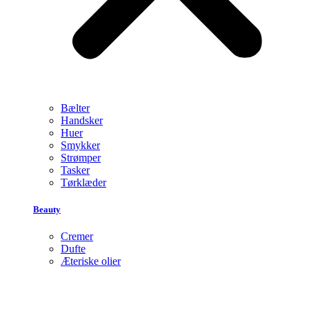
Bælter
Handsker
Huer
Smykker
Strømper
Tasker
Tørklæder
Beauty
Cremer
Dufte
Æteriske olier