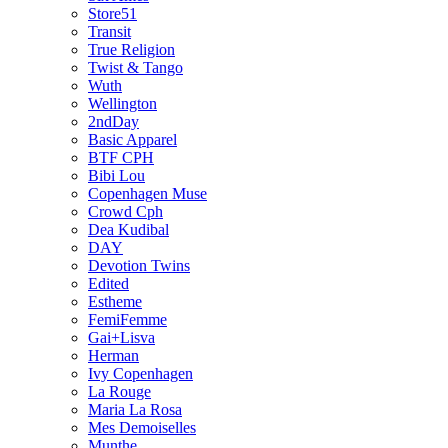
Store51
Transit
True Religion
Twist & Tango
Wuth
Wellington
2ndDay
Basic Apparel
BTF CPH
Bibi Lou
Copenhagen Muse
Crowd Cph
Dea Kudibal
DAY
Devotion Twins
Edited
Estheme
FemiFemme
Gai+Lisva
Herman
Ivy Copenhagen
La Rouge
Maria La Rosa
Mes Demoiselles
Munthe