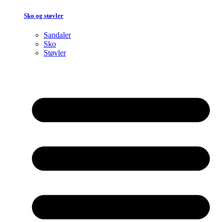
Sko og støvler
Sandaler
Sko
Støvler