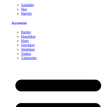
Sandaler
Sko
Støvler
Accessories
Bælter
Handsker
Huer
Smykker
Strømper
Tasker
Tørklæder