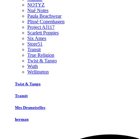
NOTYZ
Nué Notes
Paula Beachwear
Plissé Copenhagen
Project AJ117
Scarlett Poppies
Six Ames
Store51
Transit
True Religion
Twist & Tango
Wuth
Wellington
Twist & Tango
Transit
Mes Desmoiselles
herman