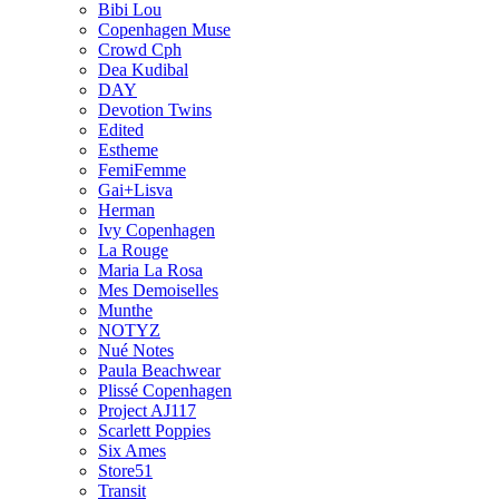
Bibi Lou
Copenhagen Muse
Crowd Cph
Dea Kudibal
DAY
Devotion Twins
Edited
Estheme
FemiFemme
Gai+Lisva
Herman
Ivy Copenhagen
La Rouge
Maria La Rosa
Mes Demoiselles
Munthe
NOTYZ
Nué Notes
Paula Beachwear
Plissé Copenhagen
Project AJ117
Scarlett Poppies
Six Ames
Store51
Transit