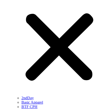
2ndDay
Basic Apparel
BTF CPH