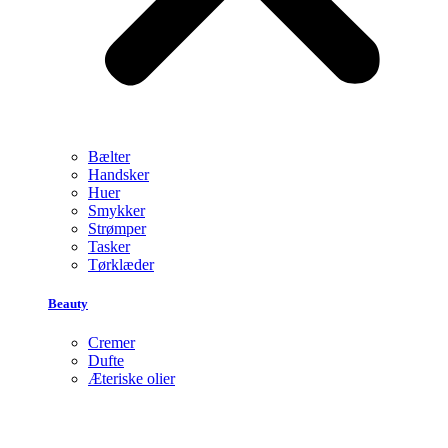
Bælter
Handsker
Huer
Smykker
Strømper
Tasker
Tørklæder
Beauty
Cremer
Dufte
Æteriske olier