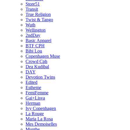
Store51
Transit
True Religion
Twist & Tango
Wuth
Wellington
2ndDay
Basic Apparel
BTF CPH
Bibi Lou
Copenhagen Muse
Crowd Cph
Dea Kudibal
DAY
Devotion Twins
Edited
Estheme
FemiFemme
Gai+Lisva
Herman
Ivy Copenhagen
La Rouge
Maria La Rosa
Mes Demoiselles
Munthe