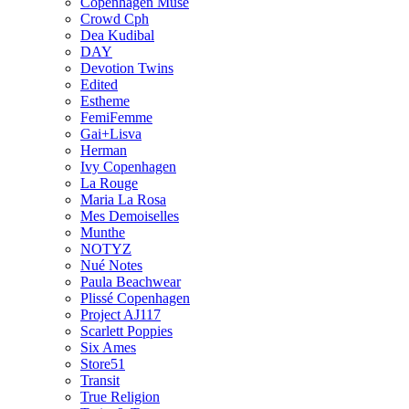
Copenhagen Muse
Crowd Cph
Dea Kudibal
DAY
Devotion Twins
Edited
Estheme
FemiFemme
Gai+Lisva
Herman
Ivy Copenhagen
La Rouge
Maria La Rosa
Mes Demoiselles
Munthe
NOTYZ
Nué Notes
Paula Beachwear
Plissé Copenhagen
Project AJ117
Scarlett Poppies
Six Ames
Store51
Transit
True Religion