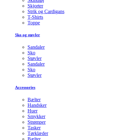
Skindtøj
Skjorter
Strik og Cardigans
T-Shirts
Toppe
Sko og støvler
Sandaler
Sko
Støvler
Sandaler
Sko
Støvler
Accessories
Bælter
Handsker
Huer
Smykker
Strømper
Tasker
Tørklæder
Bælter