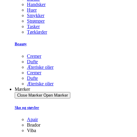
Handsker
Huer
Smykker
Strømper
Tasker
Tørklæder
Beauty
Cremer
Dufte
Æteriske olier
Cremer
Dufte
Æteriske olier
Mærker
Close Mærker
Open Mærker
Sko og støvler
Apair
Brador
Viba