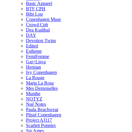
Basic Apparel
BTF CPH
Bibi Lou
Copenhagen Muse
Crowd Cph
Dea Kudibal
DAY
Devotion Twins
Edited
Estheme
FemiFemme
Gai+Lisva
Herman
Ivy Copenhagen
La Rouge
Maria La Rosa
Mes Demoiselles
Munthe
NOTYZ
Nué Notes
Paula Beachwear
Plissé Copenhagen
Project AJ117
Scarlett Poppies
Six Ames