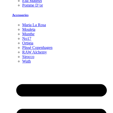
Elia Maurizi
Pomme D’or
Accessories
Maria La Rosa
Mouleta
Munthe
No17
Ortigia
Plissé Copenhagen
RAW Alchemy
Sirocco
Wuth