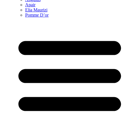
Apair
Elia Maurizi
Pomme D’or