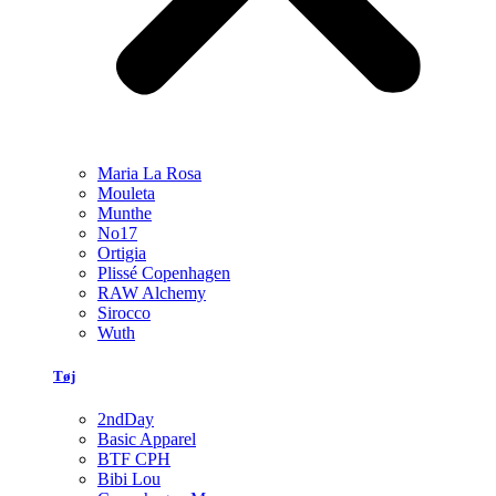
Maria La Rosa
Mouleta
Munthe
No17
Ortigia
Plissé Copenhagen
RAW Alchemy
Sirocco
Wuth
Tøj
2ndDay
Basic Apparel
BTF CPH
Bibi Lou