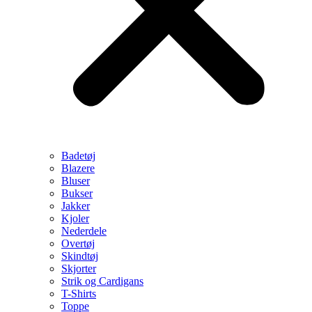
Badetøj
Blazere
Bluser
Bukser
Jakker
Kjoler
Nederdele
Overtøj
Skindtøj
Skjorter
Strik og Cardigans
T-Shirts
Toppe