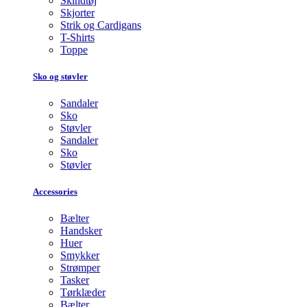
Skindtøj
Skjorter
Strik og Cardigans
T-Shirts
Toppe
Sko og støvler
Sandaler
Sko
Støvler
Sandaler
Sko
Støvler
Accessories
Bælter
Handsker
Huer
Smykker
Strømper
Tasker
Tørklæder
Bælter