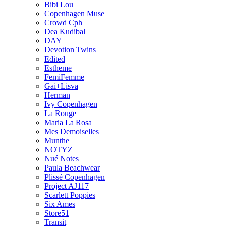
Bibi Lou
Copenhagen Muse
Crowd Cph
Dea Kudibal
DAY
Devotion Twins
Edited
Estheme
FemiFemme
Gai+Lisva
Herman
Ivy Copenhagen
La Rouge
Maria La Rosa
Mes Demoiselles
Munthe
NOTYZ
Nué Notes
Paula Beachwear
Plissé Copenhagen
Project AJ117
Scarlett Poppies
Six Ames
Store51
Transit