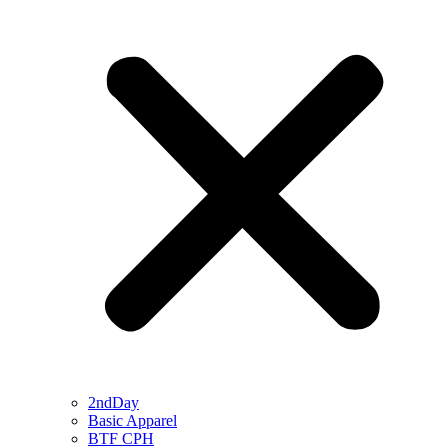
2ndDay
Basic Apparel
BTF CPH