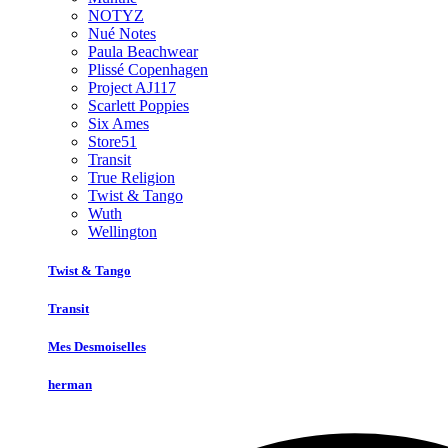
NOTYZ
Nué Notes
Paula Beachwear
Plissé Copenhagen
Project AJ117
Scarlett Poppies
Six Ames
Store51
Transit
True Religion
Twist & Tango
Wuth
Wellington
Twist & Tango
Transit
Mes Desmoiselles
herman