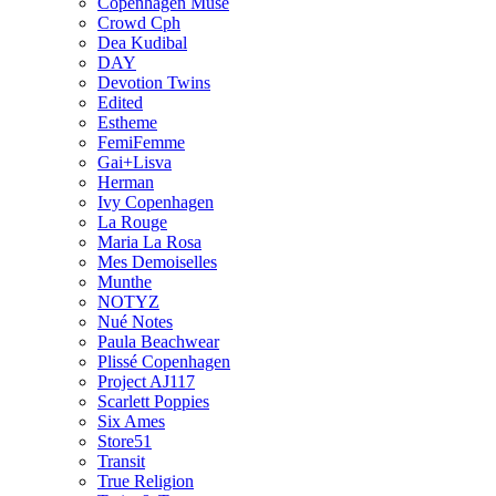
Copenhagen Muse
Crowd Cph
Dea Kudibal
DAY
Devotion Twins
Edited
Estheme
FemiFemme
Gai+Lisva
Herman
Ivy Copenhagen
La Rouge
Maria La Rosa
Mes Demoiselles
Munthe
NOTYZ
Nué Notes
Paula Beachwear
Plissé Copenhagen
Project AJ117
Scarlett Poppies
Six Ames
Store51
Transit
True Religion