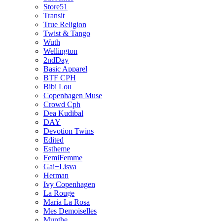
Store51
Transit
True Religion
Twist & Tango
Wuth
Wellington
2ndDay
Basic Apparel
BTF CPH
Bibi Lou
Copenhagen Muse
Crowd Cph
Dea Kudibal
DAY
Devotion Twins
Edited
Estheme
FemiFemme
Gai+Lisva
Herman
Ivy Copenhagen
La Rouge
Maria La Rosa
Mes Demoiselles
Munthe