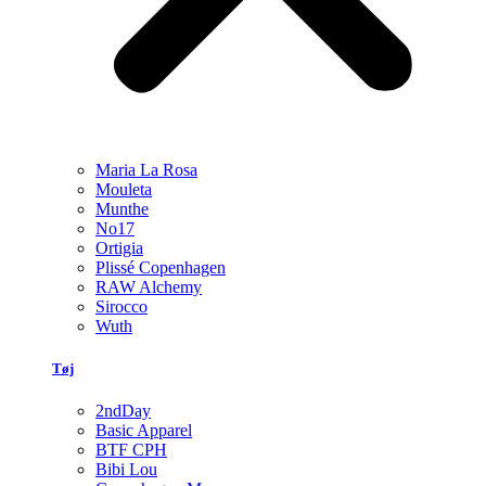
Maria La Rosa
Mouleta
Munthe
No17
Ortigia
Plissé Copenhagen
RAW Alchemy
Sirocco
Wuth
Tøj
2ndDay
Basic Apparel
BTF CPH
Bibi Lou