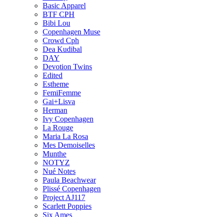
Basic Apparel
BTF CPH
Bibi Lou
Copenhagen Muse
Crowd Cph
Dea Kudibal
DAY
Devotion Twins
Edited
Estheme
FemiFemme
Gai+Lisva
Herman
Ivy Copenhagen
La Rouge
Maria La Rosa
Mes Demoiselles
Munthe
NOTYZ
Nué Notes
Paula Beachwear
Plissé Copenhagen
Project AJ117
Scarlett Poppies
Six Ames