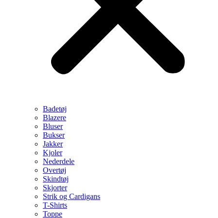
Badetøj
Blazere
Bluser
Bukser
Jakker
Kjoler
Nederdele
Overtøj
Skindtøj
Skjorter
Strik og Cardigans
T-Shirts
Toppe