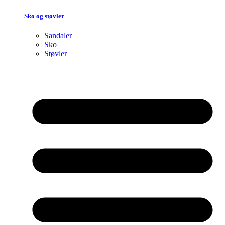
Sko og støvler
Sandaler
Sko
Støvler