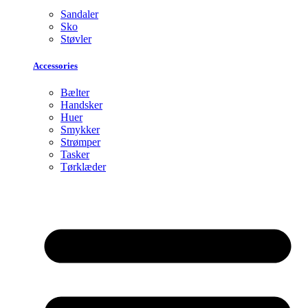
Sandaler
Sko
Støvler
Accessories
Bælter
Handsker
Huer
Smykker
Strømper
Tasker
Tørklæder