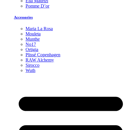
Elia Maurizi
Pomme D’or
Accessories
Maria La Rosa
Mouleta
Munthe
No17
Ortigia
Plissé Copenhagen
RAW Alchemy
Sirocco
Wuth