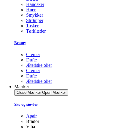
Handsker
Huer
Smykker
Strømper
Tasker
Tørklæder
Beauty
Cremer
Dufte
Æteriske olier
Cremer
Dufte
Æteriske olier
Mærker
Close Mærker
Open Mærker
Sko og støvler
Apair
Brador
Viba