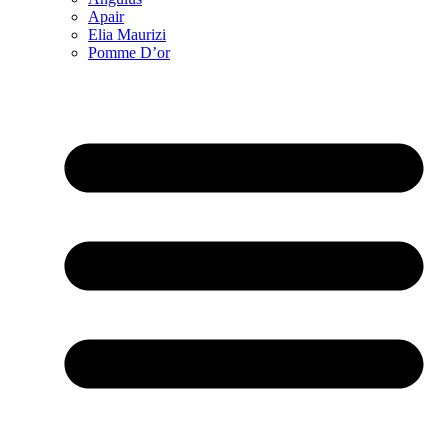
Apair
Elia Maurizi
Pomme D’or