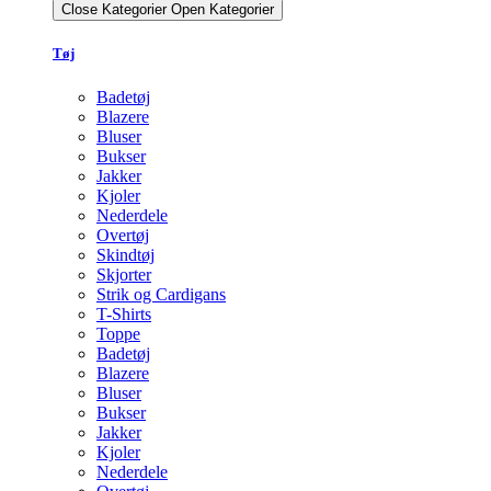
Close Kategorier
Open Kategorier
Tøj
Badetøj
Blazere
Bluser
Bukser
Jakker
Kjoler
Nederdele
Overtøj
Skindtøj
Skjorter
Strik og Cardigans
T-Shirts
Toppe
Badetøj
Blazere
Bluser
Bukser
Jakker
Kjoler
Nederdele