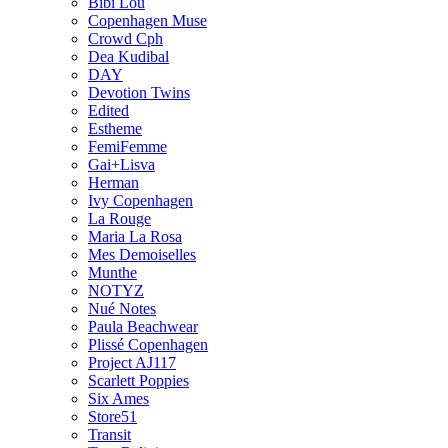
Bibi Lou
Copenhagen Muse
Crowd Cph
Dea Kudibal
DAY
Devotion Twins
Edited
Estheme
FemiFemme
Gai+Lisva
Herman
Ivy Copenhagen
La Rouge
Maria La Rosa
Mes Demoiselles
Munthe
NOTYZ
Nué Notes
Paula Beachwear
Plissé Copenhagen
Project AJ117
Scarlett Poppies
Six Ames
Store51
Transit