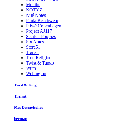
Munthe
NOTYZ
Nué Notes
Paula Beachwear
Plissé Copenhagen
Project AJ117
Scarlett Poppies
Six Ames
Store51
Transit
True Religion
Twist & Tango
Wuth
Wellington
Twist & Tango
Transit
Mes Desmoiselles
herman