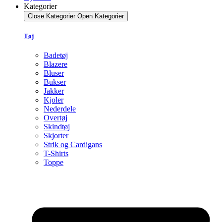
Kategorier
Close Kategorier
Open Kategorier
Tøj
Badetøj
Blazere
Bluser
Bukser
Jakker
Kjoler
Nederdele
Overtøj
Skindtøj
Skjorter
Strik og Cardigans
T-Shirts
Toppe