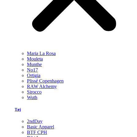
Maria La Rosa
Mouleta
Munthe
No17
Ortigia
Plissé Copenhagen
RAW Alchemy
Sirocco
Wuth
Tøj
2ndDay
Basic Apparel
BTF CPH