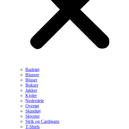
Badetøj
Blazere
Bluser
Bukser
Jakker
Kjoler
Nederdele
Overtøj
Skindtøj
Skjorter
Strik og Cardigans
T-Shirts