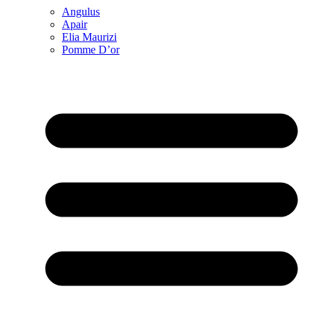
Angulus
Apair
Elia Maurizi
Pomme D’or