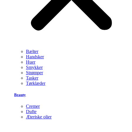
Bælter
Handsker
Huer
Smykker
Strømper
Tasker
Tørklæder
Beauty
Cremer
Dufte
Æteriske olier