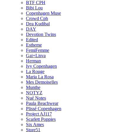
BTF CPH
Bibi Lou
Copenhagen Muse
Crowd Cph
Dea Kudibal
DAY
Devotion Twins
Edited
Estheme
FemiFemme
Gai+Lisva
Herman
Ivy Copenhagen
La Rouge
Maria La Rosa
Mes Demoiselles
Munthe
NOTYZ
Nué Notes
Paula Beachwear
Plissé Copenhagen
Project AJ117
Scarlett Poppies
Six Ames
Store51