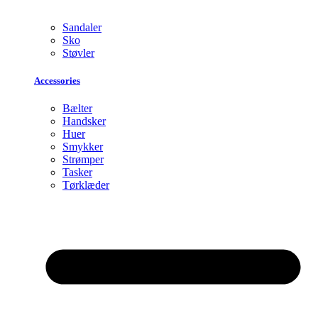
Sandaler
Sko
Støvler
Accessories
Bælter
Handsker
Huer
Smykker
Strømper
Tasker
Tørklæder