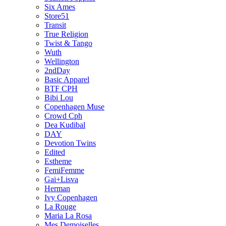
Six Ames
Store51
Transit
True Religion
Twist & Tango
Wuth
Wellington
2ndDay
Basic Apparel
BTF CPH
Bibi Lou
Copenhagen Muse
Crowd Cph
Dea Kudibal
DAY
Devotion Twins
Edited
Estheme
FemiFemme
Gai+Lisva
Herman
Ivy Copenhagen
La Rouge
Maria La Rosa
Mes Demoiselles