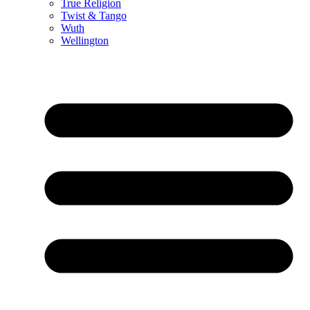
True Religion
Twist & Tango
Wuth
Wellington