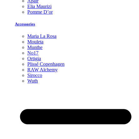
Apair
Elia Maurizi
Pomme D’or
Accessories
Maria La Rosa
Mouleta
Munthe
No17
Ortigia
Plissé Copenhagen
RAW Alchemy
Sirocco
Wuth