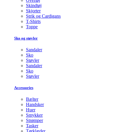
Overtøj
Skindtøj
Skjorter
Strik og Cardigans
T-Shirts
Toppe
Sko og støvler
Sandaler
Sko
Støvler
Sandaler
Sko
Støvler
Accessories
Bælter
Handsker
Huer
Smykker
Strømper
Tasker
Tørklæder