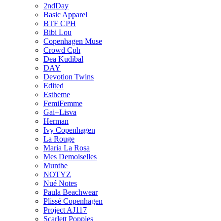
2ndDay
Basic Apparel
BTF CPH
Bibi Lou
Copenhagen Muse
Crowd Cph
Dea Kudibal
DAY
Devotion Twins
Edited
Estheme
FemiFemme
Gai+Lisva
Herman
Ivy Copenhagen
La Rouge
Maria La Rosa
Mes Demoiselles
Munthe
NOTYZ
Nué Notes
Paula Beachwear
Plissé Copenhagen
Project AJ117
Scarlett Poppies