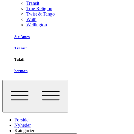
Transit
True Religion
Twist & Tango
Wuth
Wellington
Six Ames
Transit
Taktil
herman
Forside
Nyheder
Kategorier