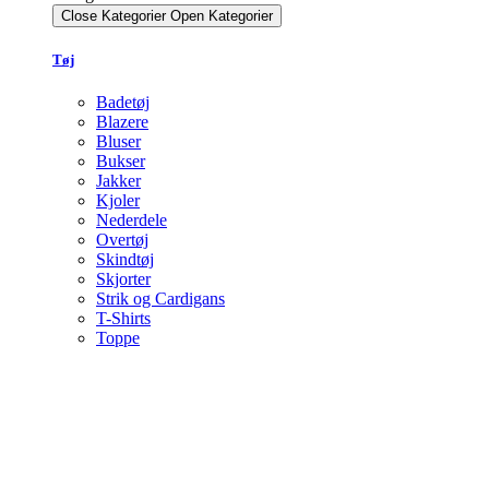
Close Kategorier
Open Kategorier
Tøj
Badetøj
Blazere
Bluser
Bukser
Jakker
Kjoler
Nederdele
Overtøj
Skindtøj
Skjorter
Strik og Cardigans
T-Shirts
Toppe