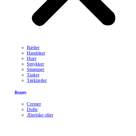
Bælter
Handsker
Huer
Smykker
Strømper
Tasker
Tørklæder
Beauty
Cremer
Dufte
Æteriske olier