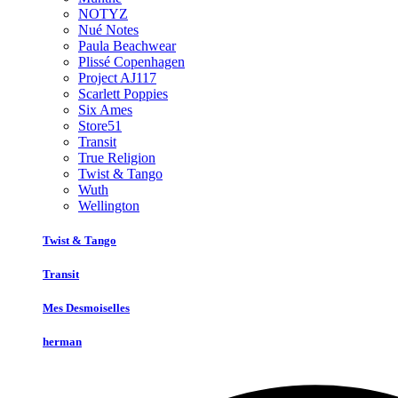
NOTYZ
Nué Notes
Paula Beachwear
Plissé Copenhagen
Project AJ117
Scarlett Poppies
Six Ames
Store51
Transit
True Religion
Twist & Tango
Wuth
Wellington
Twist & Tango
Transit
Mes Desmoiselles
herman