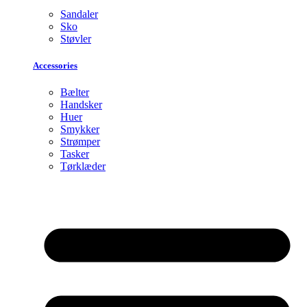
Sandaler
Sko
Støvler
Accessories
Bælter
Handsker
Huer
Smykker
Strømper
Tasker
Tørklæder