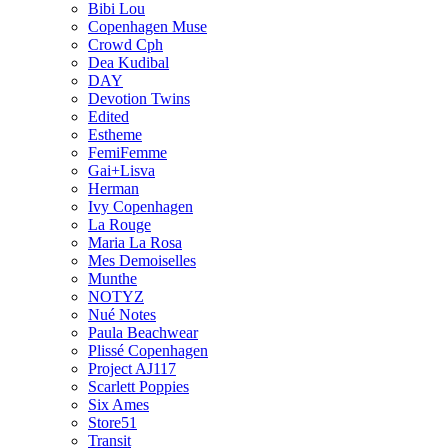
Bibi Lou
Copenhagen Muse
Crowd Cph
Dea Kudibal
DAY
Devotion Twins
Edited
Estheme
FemiFemme
Gai+Lisva
Herman
Ivy Copenhagen
La Rouge
Maria La Rosa
Mes Demoiselles
Munthe
NOTYZ
Nué Notes
Paula Beachwear
Plissé Copenhagen
Project AJ117
Scarlett Poppies
Six Ames
Store51
Transit