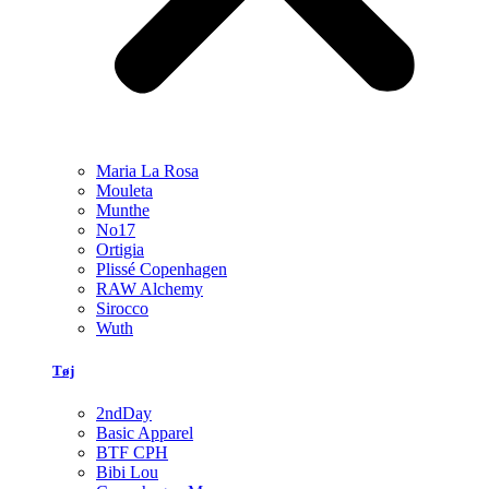
Maria La Rosa
Mouleta
Munthe
No17
Ortigia
Plissé Copenhagen
RAW Alchemy
Sirocco
Wuth
Tøj
2ndDay
Basic Apparel
BTF CPH
Bibi Lou