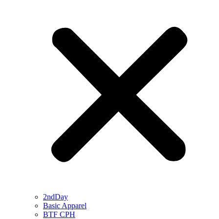
2ndDay
Basic Apparel
BTF CPH