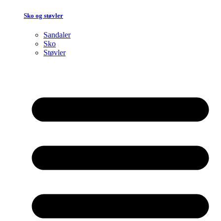
Sko og støvler
Sandaler
Sko
Støvler