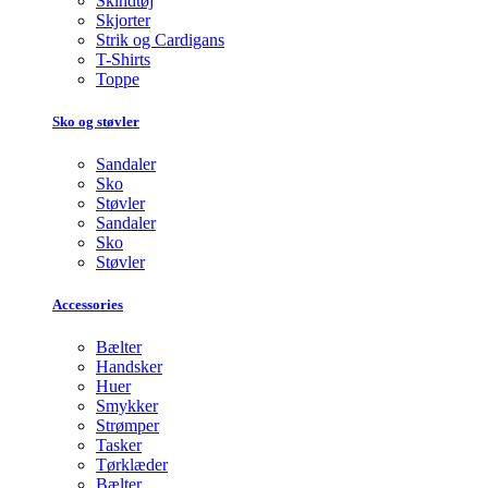
Skindtøj
Skjorter
Strik og Cardigans
T-Shirts
Toppe
Sko og støvler
Sandaler
Sko
Støvler
Sandaler
Sko
Støvler
Accessories
Bælter
Handsker
Huer
Smykker
Strømper
Tasker
Tørklæder
Bælter