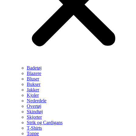
Badetøj
Blazere
Bluser
Bukser
Jakker
Kjoler
Nederdele
Overtøj
Skindtøj
Skjorter
Strik og Cardigans
T-Shirts
Toppe