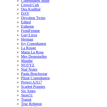
Copenhagen Muse
Crowd Cph
Dea Kudibal
DAY
Devotion Twins
Edited
Estheme
FemiFemme
Gai+Lisva
Herman
Ivy Copenhagen
La Rouge
Maria La Rosa
Mes Demoiselles
Munthe
NOTYZ
Nué Notes
Paula Beachwear
Plissé Copenhagen
Project AJ117
Scarlett Poppies
Six Ames
Store51
Transit
True Religion