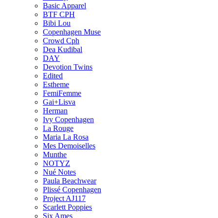
Basic Apparel
BTF CPH
Bibi Lou
Copenhagen Muse
Crowd Cph
Dea Kudibal
DAY
Devotion Twins
Edited
Estheme
FemiFemme
Gai+Lisva
Herman
Ivy Copenhagen
La Rouge
Maria La Rosa
Mes Demoiselles
Munthe
NOTYZ
Nué Notes
Paula Beachwear
Plissé Copenhagen
Project AJ117
Scarlett Poppies
Six Ames