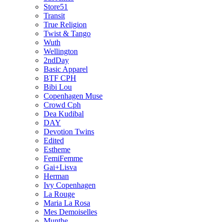
Store51
Transit
True Religion
Twist & Tango
Wuth
Wellington
2ndDay
Basic Apparel
BTF CPH
Bibi Lou
Copenhagen Muse
Crowd Cph
Dea Kudibal
DAY
Devotion Twins
Edited
Estheme
FemiFemme
Gai+Lisva
Herman
Ivy Copenhagen
La Rouge
Maria La Rosa
Mes Demoiselles
Munthe