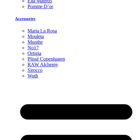
Elia Maurizi
Pomme D’or
Accessories
Maria La Rosa
Mouleta
Munthe
No17
Ortigia
Plissé Copenhagen
RAW Alchemy
Sirocco
Wuth