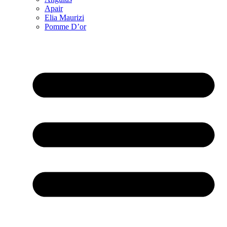
Apair
Elia Maurizi
Pomme D’or