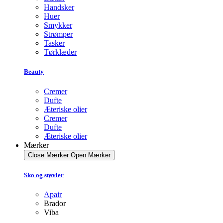
Handsker
Huer
Smykker
Strømper
Tasker
Tørklæder
Beauty
Cremer
Dufte
Æteriske olier
Cremer
Dufte
Æteriske olier
Mærker
Close Mærker
Open Mærker
Sko og støvler
Apair
Brador
Viba