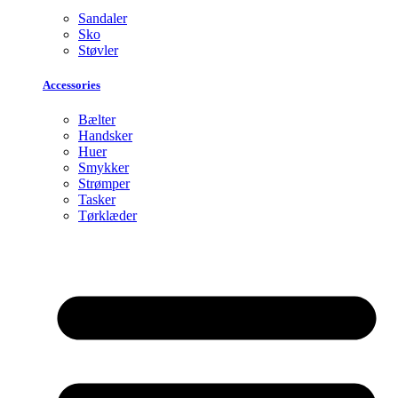
Sandaler
Sko
Støvler
Accessories
Bælter
Handsker
Huer
Smykker
Strømper
Tasker
Tørklæder