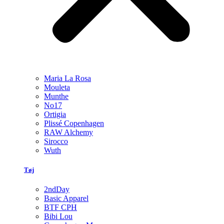
Maria La Rosa
Mouleta
Munthe
No17
Ortigia
Plissé Copenhagen
RAW Alchemy
Sirocco
Wuth
Tøj
2ndDay
Basic Apparel
BTF CPH
Bibi Lou