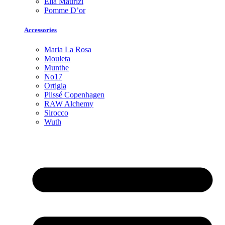
Elia Maurizi
Pomme D’or
Accessories
Maria La Rosa
Mouleta
Munthe
No17
Ortigia
Plissé Copenhagen
RAW Alchemy
Sirocco
Wuth