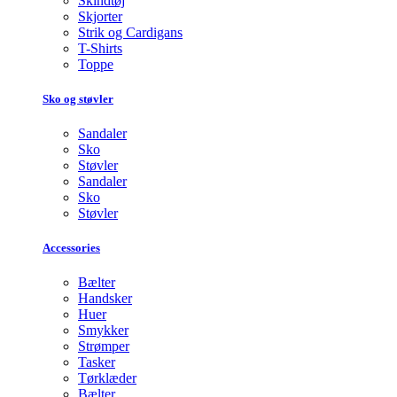
Skindtøj
Skjorter
Strik og Cardigans
T-Shirts
Toppe
Sko og støvler
Sandaler
Sko
Støvler
Sandaler
Sko
Støvler
Accessories
Bælter
Handsker
Huer
Smykker
Strømper
Tasker
Tørklæder
Bælter