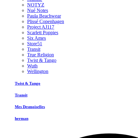
NOTYZ
Nué Notes
Paula Beachwear
Plissé Copenhagen
Project AJ117
Scarlett Poppies
Six Ames
Store51
Transit
True Religion
Twist & Tango
Wuth
Wellington
Twist & Tango
Transit
Mes Desmoiselles
herman