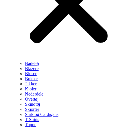
Badetøj
Blazere
Bluser
Bukser
Jakker
Kjoler
Nederdele
Overtøj
Skindtøj
Skjorter
Strik og Cardigans
T-Shirts
Toppe