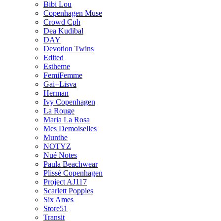
Bibi Lou
Copenhagen Muse
Crowd Cph
Dea Kudibal
DAY
Devotion Twins
Edited
Estheme
FemiFemme
Gai+Lisva
Herman
Ivy Copenhagen
La Rouge
Maria La Rosa
Mes Demoiselles
Munthe
NOTYZ
Nué Notes
Paula Beachwear
Plissé Copenhagen
Project AJ117
Scarlett Poppies
Six Ames
Store51
Transit