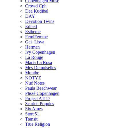
Copenhagen Muse
Crowd Cph
Dea Kudibal
DAY
Devotion Twins
Edited
Estheme
FemiFemme
Gai+Lisva
Herman
Ivy Copenhagen
La Rouge
Maria La Rosa
Mes Demoiselles
Munthe
NOTYZ
Nué Notes
Paula Beachwear
Plissé Copenhagen
Project AJ117
Scarlett Poppies
Six Ames
Store51
Transit
True Religion