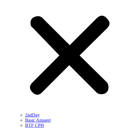
2ndDay
Basic Apparel
BTF CPH