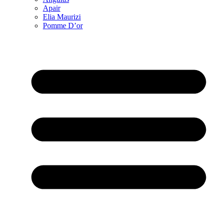
Apair
Elia Maurizi
Pomme D’or