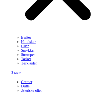
Bælter
Handsker
Huer
Smykker
Strømper
Tasker
Tørklæder
Beauty
Cremer
Dufte
Æteriske olier