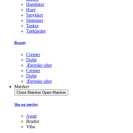
Handsker
Huer
Smykker
Strømper
Tasker
Tørklæder
Beauty
Cremer
Dufte
Æteriske olier
Cremer
Dufte
Æteriske olier
Mærker
Close Mærker
Open Mærker
Sko og støvler
Apair
Brador
Viba