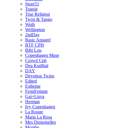
Store51
Transit
True Religion
Twist & Tango
Wuth
Wellington
2ndDay
Basic Apparel
BTF CPH
Bibi Lou
Copenhagen Muse
Crowd Cph
Dea Kudibal
DAY
Devotion Twins
Edited
Estheme
FemiFemme
Gai+Lisva
Herman
Ivy Copenhagen
La Rouge
Maria La Rosa
Mes Demoiselles
Munthe