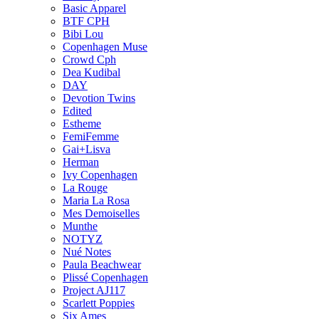
Basic Apparel
BTF CPH
Bibi Lou
Copenhagen Muse
Crowd Cph
Dea Kudibal
DAY
Devotion Twins
Edited
Estheme
FemiFemme
Gai+Lisva
Herman
Ivy Copenhagen
La Rouge
Maria La Rosa
Mes Demoiselles
Munthe
NOTYZ
Nué Notes
Paula Beachwear
Plissé Copenhagen
Project AJ117
Scarlett Poppies
Six Ames