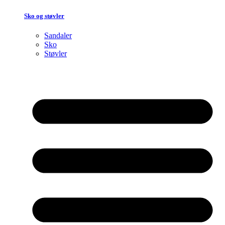
Sko og støvler
Sandaler
Sko
Støvler