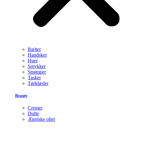
Bælter
Handsker
Huer
Smykker
Strømper
Tasker
Tørklæder
Beauty
Cremer
Dufte
Æteriske olier