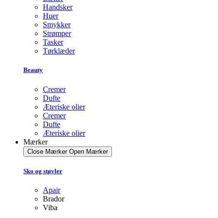
Handsker
Huer
Smykker
Strømper
Tasker
Tørklæder
Beauty
Cremer
Dufte
Æteriske olier
Cremer
Dufte
Æteriske olier
Mærker
Close Mærker
Open Mærker
Sko og støvler
Apair
Brador
Viba