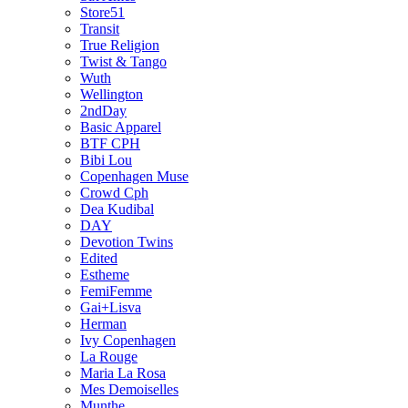
Store51
Transit
True Religion
Twist & Tango
Wuth
Wellington
2ndDay
Basic Apparel
BTF CPH
Bibi Lou
Copenhagen Muse
Crowd Cph
Dea Kudibal
DAY
Devotion Twins
Edited
Estheme
FemiFemme
Gai+Lisva
Herman
Ivy Copenhagen
La Rouge
Maria La Rosa
Mes Demoiselles
Munthe