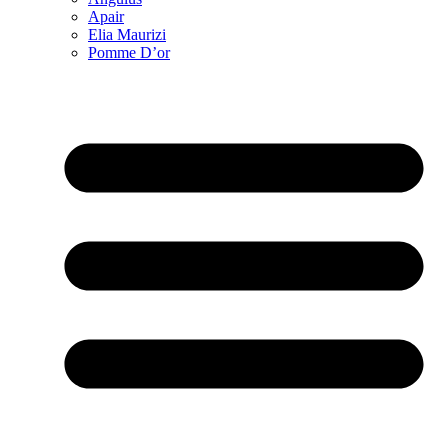
Apair
Elia Maurizi
Pomme D’or