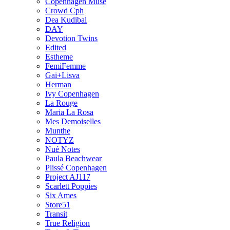
Copenhagen Muse
Crowd Cph
Dea Kudibal
DAY
Devotion Twins
Edited
Estheme
FemiFemme
Gai+Lisva
Herman
Ivy Copenhagen
La Rouge
Maria La Rosa
Mes Demoiselles
Munthe
NOTYZ
Nué Notes
Paula Beachwear
Plissé Copenhagen
Project AJ117
Scarlett Poppies
Six Ames
Store51
Transit
True Religion