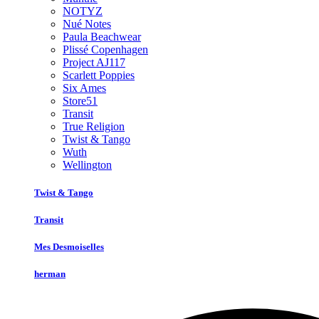
NOTYZ
Nué Notes
Paula Beachwear
Plissé Copenhagen
Project AJ117
Scarlett Poppies
Six Ames
Store51
Transit
True Religion
Twist & Tango
Wuth
Wellington
Twist & Tango
Transit
Mes Desmoiselles
herman