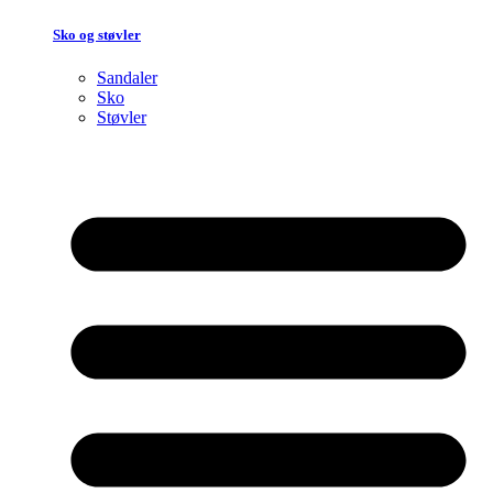
Sko og støvler
Sandaler
Sko
Støvler