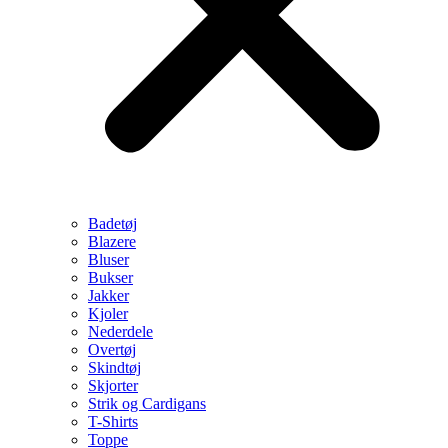
Badetøj
Blazere
Bluser
Bukser
Jakker
Kjoler
Nederdele
Overtøj
Skindtøj
Skjorter
Strik og Cardigans
T-Shirts
Toppe