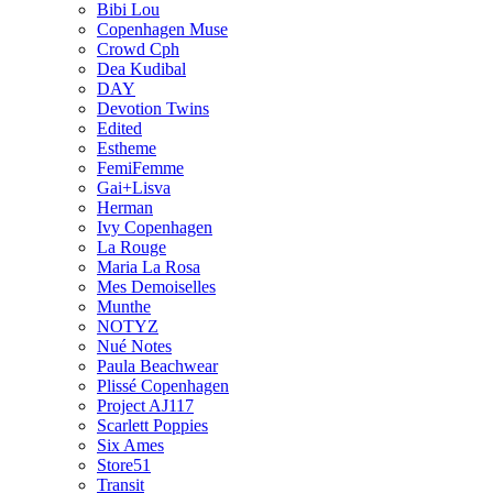
Bibi Lou
Copenhagen Muse
Crowd Cph
Dea Kudibal
DAY
Devotion Twins
Edited
Estheme
FemiFemme
Gai+Lisva
Herman
Ivy Copenhagen
La Rouge
Maria La Rosa
Mes Demoiselles
Munthe
NOTYZ
Nué Notes
Paula Beachwear
Plissé Copenhagen
Project AJ117
Scarlett Poppies
Six Ames
Store51
Transit