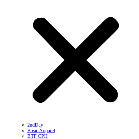
2ndDay
Basic Apparel
BTF CPH