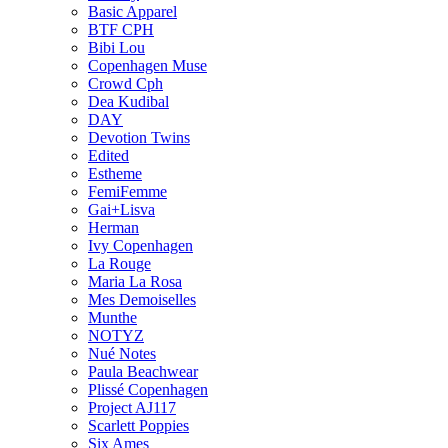
Basic Apparel
BTF CPH
Bibi Lou
Copenhagen Muse
Crowd Cph
Dea Kudibal
DAY
Devotion Twins
Edited
Estheme
FemiFemme
Gai+Lisva
Herman
Ivy Copenhagen
La Rouge
Maria La Rosa
Mes Demoiselles
Munthe
NOTYZ
Nué Notes
Paula Beachwear
Plissé Copenhagen
Project AJ117
Scarlett Poppies
Six Ames