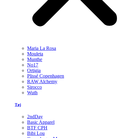
Maria La Rosa
Mouleta
Munthe
No17
Ortigia
Plissé Copenhagen
RAW Alchemy
Sirocco
Wuth
Tøj
2ndDay
Basic Apparel
BTF CPH
Bibi Lou