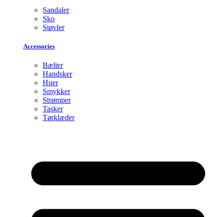
Sandaler
Sko
Støvler
Accessories
Bælter
Handsker
Huer
Smykker
Strømper
Tasker
Tørklæder