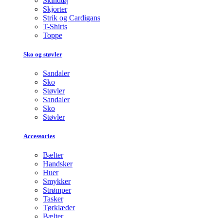
Skindtøj
Skjorter
Strik og Cardigans
T-Shirts
Toppe
Sko og støvler
Sandaler
Sko
Støvler
Sandaler
Sko
Støvler
Accessories
Bælter
Handsker
Huer
Smykker
Strømper
Tasker
Tørklæder
Bælter