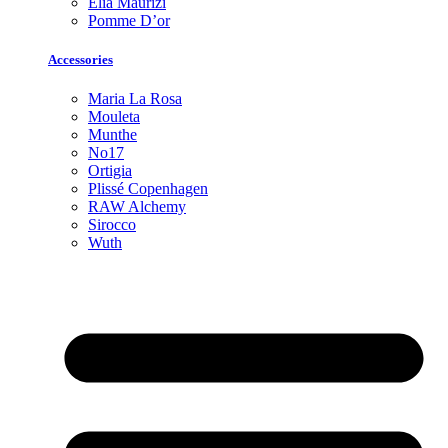
Elia Maurizi
Pomme D’or
Accessories
Maria La Rosa
Mouleta
Munthe
No17
Ortigia
Plissé Copenhagen
RAW Alchemy
Sirocco
Wuth