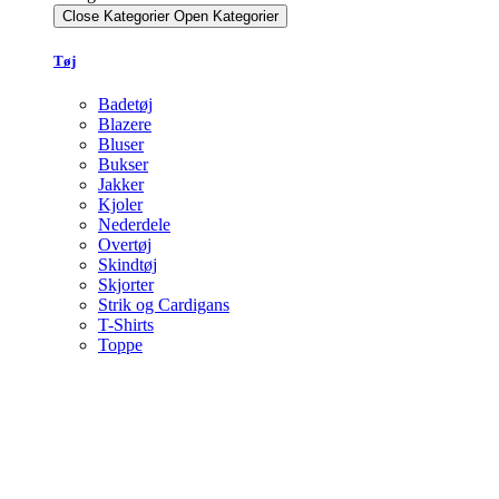
Close Kategorier
Open Kategorier
Tøj
Badetøj
Blazere
Bluser
Bukser
Jakker
Kjoler
Nederdele
Overtøj
Skindtøj
Skjorter
Strik og Cardigans
T-Shirts
Toppe