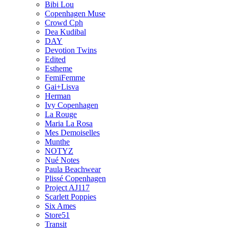
Bibi Lou
Copenhagen Muse
Crowd Cph
Dea Kudibal
DAY
Devotion Twins
Edited
Estheme
FemiFemme
Gai+Lisva
Herman
Ivy Copenhagen
La Rouge
Maria La Rosa
Mes Demoiselles
Munthe
NOTYZ
Nué Notes
Paula Beachwear
Plissé Copenhagen
Project AJ117
Scarlett Poppies
Six Ames
Store51
Transit