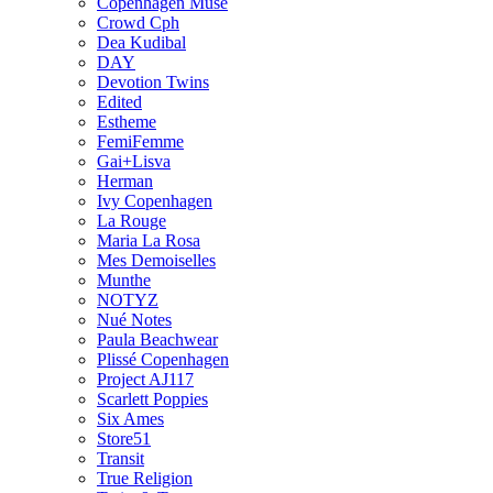
Copenhagen Muse
Crowd Cph
Dea Kudibal
DAY
Devotion Twins
Edited
Estheme
FemiFemme
Gai+Lisva
Herman
Ivy Copenhagen
La Rouge
Maria La Rosa
Mes Demoiselles
Munthe
NOTYZ
Nué Notes
Paula Beachwear
Plissé Copenhagen
Project AJ117
Scarlett Poppies
Six Ames
Store51
Transit
True Religion