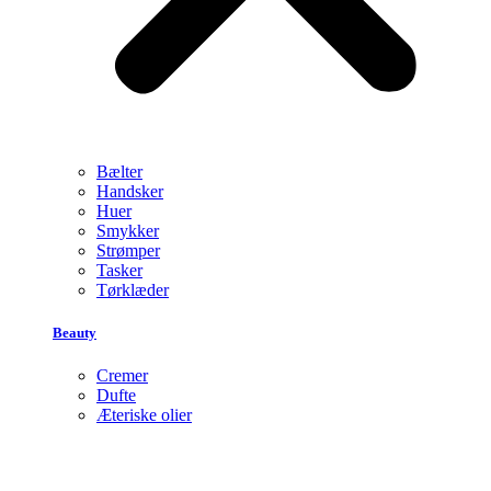
Bælter
Handsker
Huer
Smykker
Strømper
Tasker
Tørklæder
Beauty
Cremer
Dufte
Æteriske olier