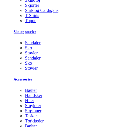
Skindtøj
Skjorter
Strik og Cardigans
T-Shirts
Toppe
Sko og støvler
Sandaler
Sko
Støvler
Sandaler
Sko
Støvler
Accessories
Bælter
Handsker
Huer
Smykker
Strømper
Tasker
Tørklæder
Bælter