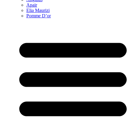
Apair
Elia Maurizi
Pomme D’or