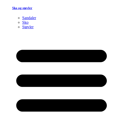
Sko og støvler
Sandaler
Sko
Støvler