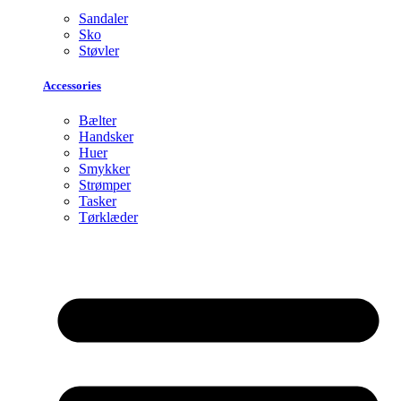
Sandaler
Sko
Støvler
Accessories
Bælter
Handsker
Huer
Smykker
Strømper
Tasker
Tørklæder