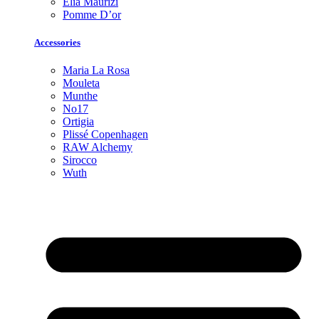
Elia Maurizi
Pomme D’or
Accessories
Maria La Rosa
Mouleta
Munthe
No17
Ortigia
Plissé Copenhagen
RAW Alchemy
Sirocco
Wuth