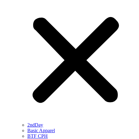
2ndDay
Basic Apparel
BTF CPH