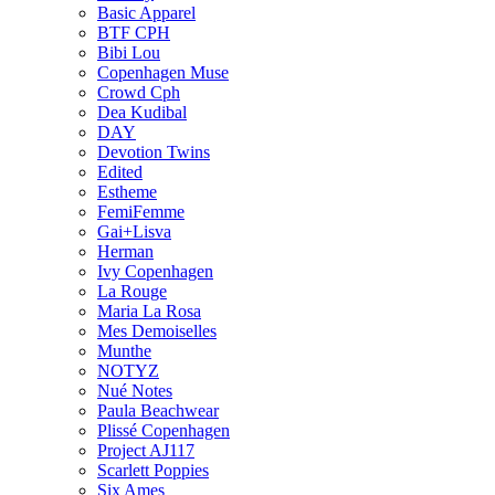
Basic Apparel
BTF CPH
Bibi Lou
Copenhagen Muse
Crowd Cph
Dea Kudibal
DAY
Devotion Twins
Edited
Estheme
FemiFemme
Gai+Lisva
Herman
Ivy Copenhagen
La Rouge
Maria La Rosa
Mes Demoiselles
Munthe
NOTYZ
Nué Notes
Paula Beachwear
Plissé Copenhagen
Project AJ117
Scarlett Poppies
Six Ames