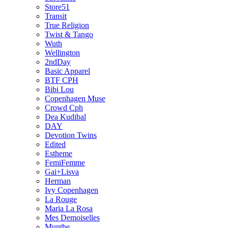
Store51
Transit
True Religion
Twist & Tango
Wuth
Wellington
2ndDay
Basic Apparel
BTF CPH
Bibi Lou
Copenhagen Muse
Crowd Cph
Dea Kudibal
DAY
Devotion Twins
Edited
Estheme
FemiFemme
Gai+Lisva
Herman
Ivy Copenhagen
La Rouge
Maria La Rosa
Mes Demoiselles
Munthe