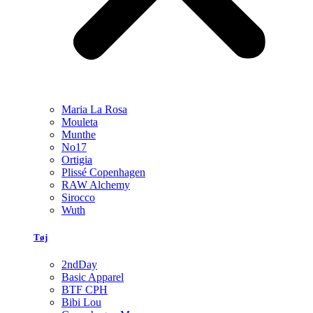
Maria La Rosa
Mouleta
Munthe
No17
Ortigia
Plissé Copenhagen
RAW Alchemy
Sirocco
Wuth
Tøj
2ndDay
Basic Apparel
BTF CPH
Bibi Lou