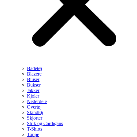
Badetøj
Blazere
Bluser
Bukser
Jakker
Kjoler
Nederdele
Overtøj
Skindtøj
Skjorter
Strik og Cardigans
T-Shirts
Toppe