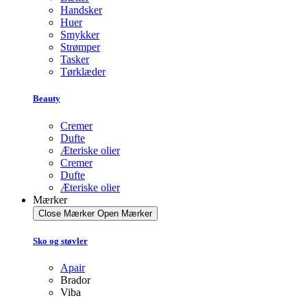
Handsker
Huer
Smykker
Strømper
Tasker
Tørklæder
Beauty
Cremer
Dufte
Æteriske olier
Cremer
Dufte
Æteriske olier
Mærker
Close Mærker
Open Mærker
Sko og støvler
Apair
Brador
Viba