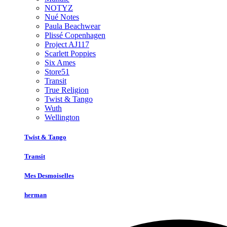
NOTYZ
Nué Notes
Paula Beachwear
Plissé Copenhagen
Project AJ117
Scarlett Poppies
Six Ames
Store51
Transit
True Religion
Twist & Tango
Wuth
Wellington
Twist & Tango
Transit
Mes Desmoiselles
herman