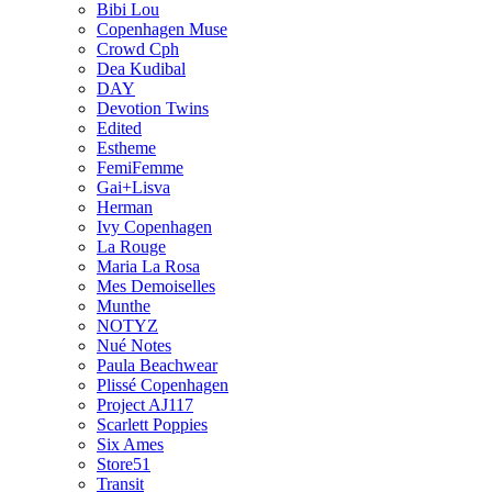
Bibi Lou
Copenhagen Muse
Crowd Cph
Dea Kudibal
DAY
Devotion Twins
Edited
Estheme
FemiFemme
Gai+Lisva
Herman
Ivy Copenhagen
La Rouge
Maria La Rosa
Mes Demoiselles
Munthe
NOTYZ
Nué Notes
Paula Beachwear
Plissé Copenhagen
Project AJ117
Scarlett Poppies
Six Ames
Store51
Transit