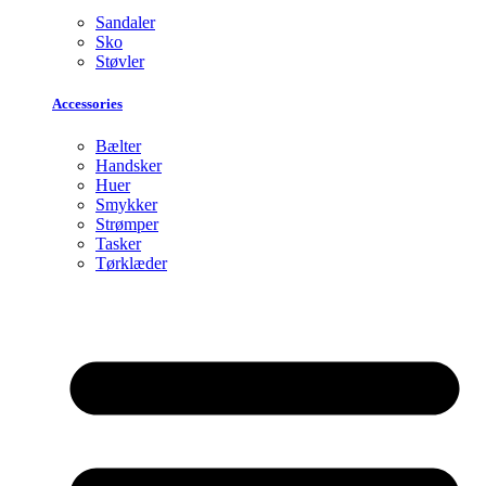
Sandaler
Sko
Støvler
Accessories
Bælter
Handsker
Huer
Smykker
Strømper
Tasker
Tørklæder