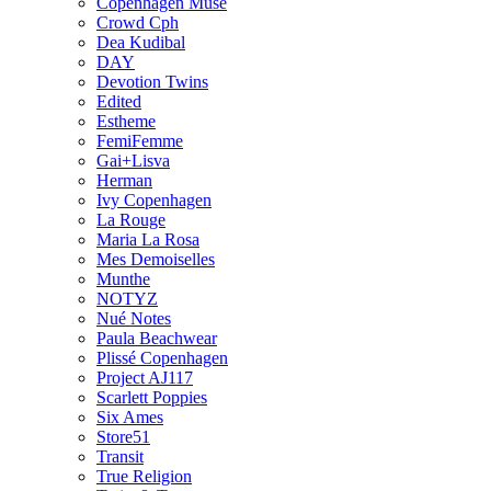
Copenhagen Muse
Crowd Cph
Dea Kudibal
DAY
Devotion Twins
Edited
Estheme
FemiFemme
Gai+Lisva
Herman
Ivy Copenhagen
La Rouge
Maria La Rosa
Mes Demoiselles
Munthe
NOTYZ
Nué Notes
Paula Beachwear
Plissé Copenhagen
Project AJ117
Scarlett Poppies
Six Ames
Store51
Transit
True Religion