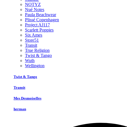
NOTYZ
Nué Notes
Paula Beachwear
Plissé Copenhagen
Project AJ117
Scarlett Poppies
Six Ames
Store51
Transit
True Religion
Twist & Tango
Wuth
Wellington
Twist & Tango
Transit
Mes Desmoiselles
herman