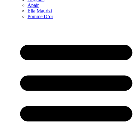
Apair
Elia Maurizi
Pomme D’or