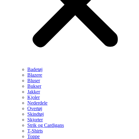
Badetøj
Blazere
Bluser
Bukser
Jakker
Kjoler
Nederdele
Overtøj
Skindtøj
Skjorter
Strik og Cardigans
T-Shirts
Toppe