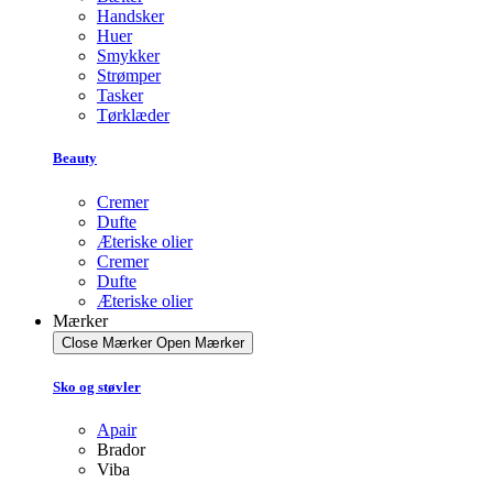
Handsker
Huer
Smykker
Strømper
Tasker
Tørklæder
Beauty
Cremer
Dufte
Æteriske olier
Cremer
Dufte
Æteriske olier
Mærker
Close Mærker
Open Mærker
Sko og støvler
Apair
Brador
Viba