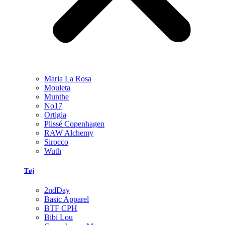
Maria La Rosa
Mouleta
Munthe
No17
Ortigia
Plissé Copenhagen
RAW Alchemy
Sirocco
Wuth
Tøj
2ndDay
Basic Apparel
BTF CPH
Bibi Lou