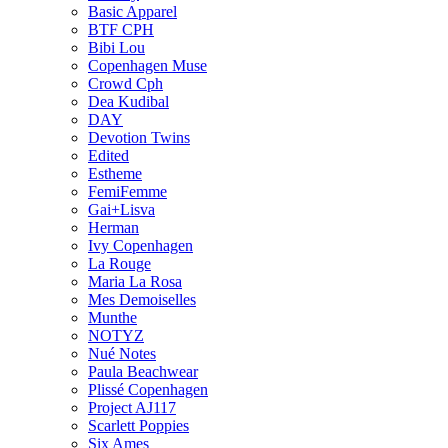
Basic Apparel
BTF CPH
Bibi Lou
Copenhagen Muse
Crowd Cph
Dea Kudibal
DAY
Devotion Twins
Edited
Estheme
FemiFemme
Gai+Lisva
Herman
Ivy Copenhagen
La Rouge
Maria La Rosa
Mes Demoiselles
Munthe
NOTYZ
Nué Notes
Paula Beachwear
Plissé Copenhagen
Project AJ117
Scarlett Poppies
Six Ames