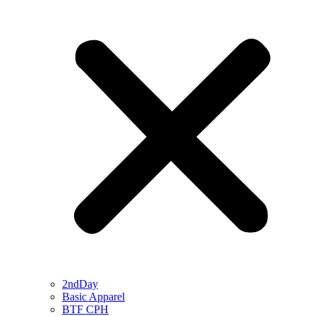
2ndDay
Basic Apparel
BTF CPH