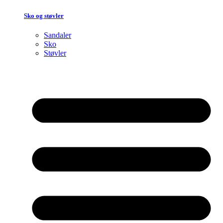
Sko og støvler
Sandaler
Sko
Støvler