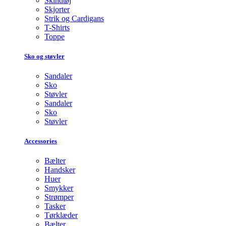
Skindtøj
Skjorter
Strik og Cardigans
T-Shirts
Toppe
Sko og støvler
Sandaler
Sko
Støvler
Sandaler
Sko
Støvler
Accessories
Bælter
Handsker
Huer
Smykker
Strømper
Tasker
Tørklæder
Bælter