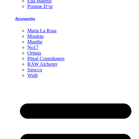
Elia Maurizi
Pomme D’or
Accessories
Maria La Rosa
Mouleta
Munthe
No17
Ortigia
Plissé Copenhagen
RAW Alchemy
Sirocco
Wuth