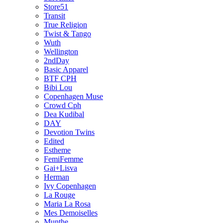
Store51
Transit
True Religion
Twist & Tango
Wuth
Wellington
2ndDay
Basic Apparel
BTF CPH
Bibi Lou
Copenhagen Muse
Crowd Cph
Dea Kudibal
DAY
Devotion Twins
Edited
Estheme
FemiFemme
Gai+Lisva
Herman
Ivy Copenhagen
La Rouge
Maria La Rosa
Mes Demoiselles
Munthe