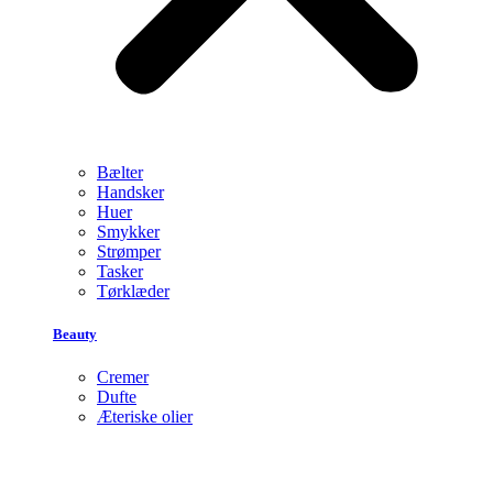
Bælter
Handsker
Huer
Smykker
Strømper
Tasker
Tørklæder
Beauty
Cremer
Dufte
Æteriske olier