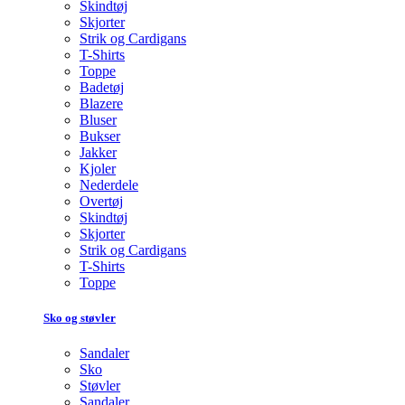
Skindtøj
Skjorter
Strik og Cardigans
T-Shirts
Toppe
Badetøj
Blazere
Bluser
Bukser
Jakker
Kjoler
Nederdele
Overtøj
Skindtøj
Skjorter
Strik og Cardigans
T-Shirts
Toppe
Sko og støvler
Sandaler
Sko
Støvler
Sandaler