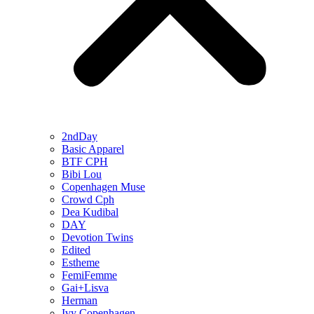
2ndDay
Basic Apparel
BTF CPH
Bibi Lou
Copenhagen Muse
Crowd Cph
Dea Kudibal
DAY
Devotion Twins
Edited
Estheme
FemiFemme
Gai+Lisva
Herman
Ivy Copenhagen