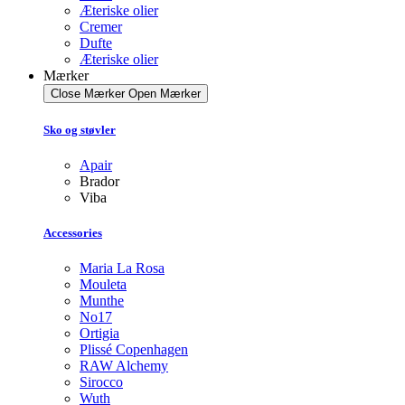
Æteriske olier
Cremer
Dufte
Æteriske olier
Mærker
Close Mærker
Open Mærker
Sko og støvler
Apair
Brador
Viba
Accessories
Maria La Rosa
Mouleta
Munthe
No17
Ortigia
Plissé Copenhagen
RAW Alchemy
Sirocco
Wuth