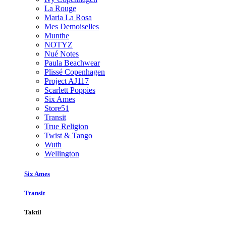
La Rouge
Maria La Rosa
Mes Demoiselles
Munthe
NOTYZ
Nué Notes
Paula Beachwear
Plissé Copenhagen
Project AJ117
Scarlett Poppies
Six Ames
Store51
Transit
True Religion
Twist & Tango
Wuth
Wellington
Six Ames
Transit
Taktil