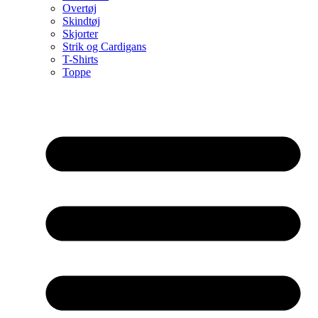
Overtøj
Skindtøj
Skjorter
Strik og Cardigans
T-Shirts
Toppe