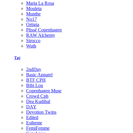
Maria La Rosa
Mouleta
Munthe
No17
Ortigia
Plissé Copenhagen
RAW Alchemy
Sirocco
Wuth
Tøj
2ndDay
Basic Apparel
BTF CPH
Bibi Lou
Copenhagen Muse
Crowd Cph
Dea Kudibal
DAY
Devotion Twins
Edited
Estheme
FemiFemme