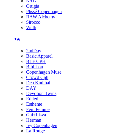
No17
Ortigia
Plissé Copenhagen
RAW Alchemy
Sirocco
Wuth
Tøj
2ndDay
Basic Apparel
BTF CPH
Bibi Lou
Copenhagen Muse
Crowd Cph
Dea Kudibal
DAY
Devotion Twins
Edited
Estheme
FemiFemme
Gai+Lisva
Herman
Ivy Copenhagen
La Rouge