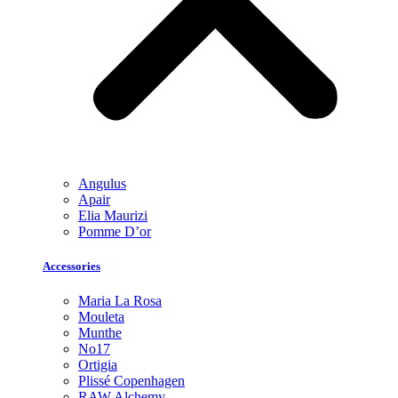
Angulus
Apair
Elia Maurizi
Pomme D’or
Accessories
Maria La Rosa
Mouleta
Munthe
No17
Ortigia
Plissé Copenhagen
RAW Alchemy