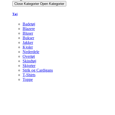
Close Kategorier
Open Kategorier
Tøj
Badetøj
Blazere
Bluser
Bukser
Jakker
Kjoler
Nederdele
Overtøj
Skindtøj
Skjorter
Strik og Cardigans
T-Shirts
Toppe