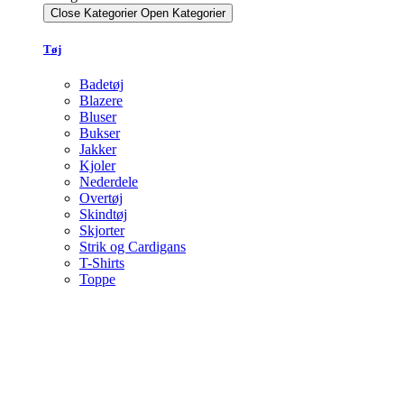
Close Kategorier
Open Kategorier
Tøj
Badetøj
Blazere
Bluser
Bukser
Jakker
Kjoler
Nederdele
Overtøj
Skindtøj
Skjorter
Strik og Cardigans
T-Shirts
Toppe