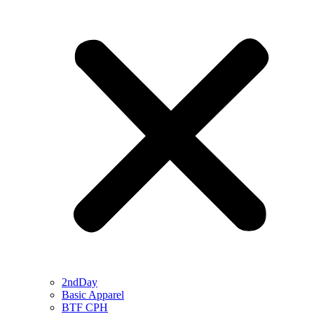
2ndDay
Basic Apparel
BTF CPH