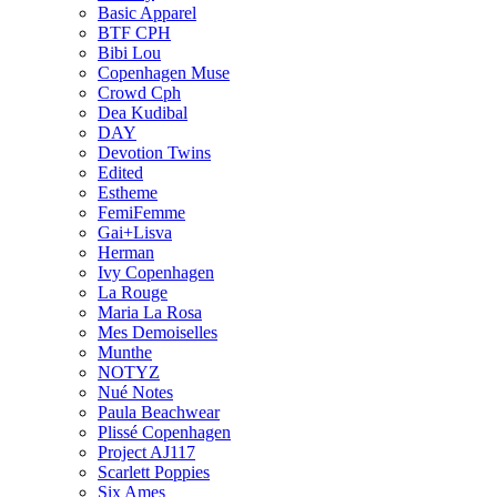
Basic Apparel
BTF CPH
Bibi Lou
Copenhagen Muse
Crowd Cph
Dea Kudibal
DAY
Devotion Twins
Edited
Estheme
FemiFemme
Gai+Lisva
Herman
Ivy Copenhagen
La Rouge
Maria La Rosa
Mes Demoiselles
Munthe
NOTYZ
Nué Notes
Paula Beachwear
Plissé Copenhagen
Project AJ117
Scarlett Poppies
Six Ames