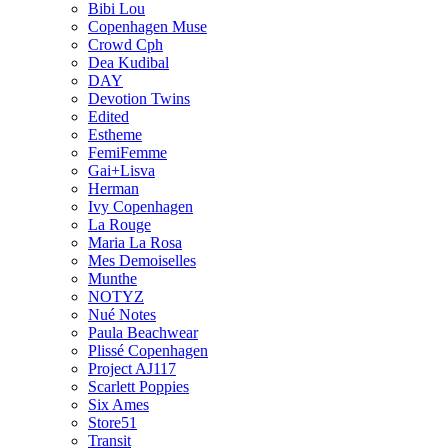
Bibi Lou
Copenhagen Muse
Crowd Cph
Dea Kudibal
DAY
Devotion Twins
Edited
Estheme
FemiFemme
Gai+Lisva
Herman
Ivy Copenhagen
La Rouge
Maria La Rosa
Mes Demoiselles
Munthe
NOTYZ
Nué Notes
Paula Beachwear
Plissé Copenhagen
Project AJ117
Scarlett Poppies
Six Ames
Store51
Transit