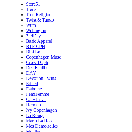
Store51
Transit
True Religion
Twist & Tango
Wuth
Wellington
2ndDay
Basic Apparel
BTF CPH
Bibi Lou
Copenhagen Muse
Crowd Cph
Dea Kudibal
DAY
Devotion Twins
Edited
Estheme
FemiFemme
Gai+Lisva
Herman
Ivy Copenhagen
La Rouge
Maria La Rosa
Mes Demoiselles
Munthe