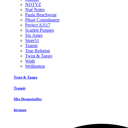
NOTYZ
Nué Notes
Paula Beachwear
Plissé Copenhagen
Project AJ117
Scarlett Poppies
Six Ames
Store51
Transit
True Religion
Twist & Tango
Wuth
Wellington
Twist & Tango
Transit
Mes Desmoiselles
herman