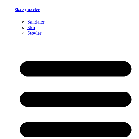
Sko og støvler
Sandaler
Sko
Støvler