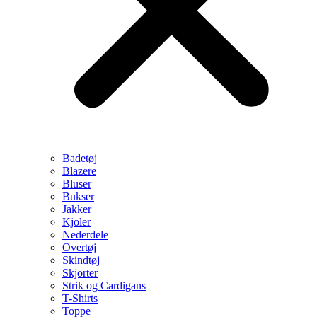
Badetøj
Blazere
Bluser
Bukser
Jakker
Kjoler
Nederdele
Overtøj
Skindtøj
Skjorter
Strik og Cardigans
T-Shirts
Toppe