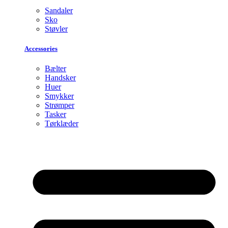
Sandaler
Sko
Støvler
Accessories
Bælter
Handsker
Huer
Smykker
Strømper
Tasker
Tørklæder