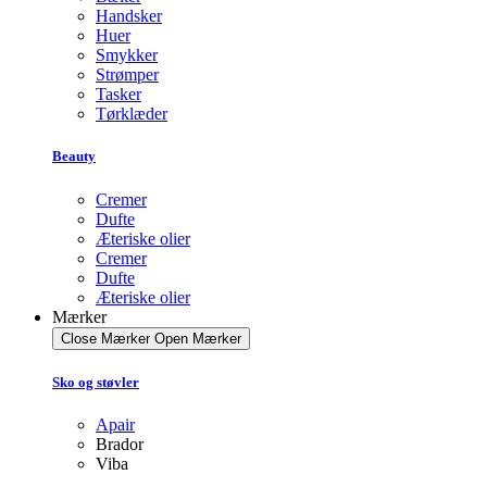
Handsker
Huer
Smykker
Strømper
Tasker
Tørklæder
Beauty
Cremer
Dufte
Æteriske olier
Cremer
Dufte
Æteriske olier
Mærker
Close Mærker
Open Mærker
Sko og støvler
Apair
Brador
Viba