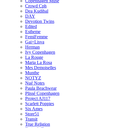
Copenhagen Muse
Crowd Cph
Dea Kudibal
DAY
Devotion Twins
Edited
Estheme
FemiFemme
Gai+Lisva
Herman
Ivy Copenhagen
La Rouge
Maria La Rosa
Mes Demoiselles
Munthe
NOTYZ
Nué Notes
Paula Beachwear
Plissé Copenhagen
Project AJ117
Scarlett Poppies
Six Ames
Store51
Transit
True Religion