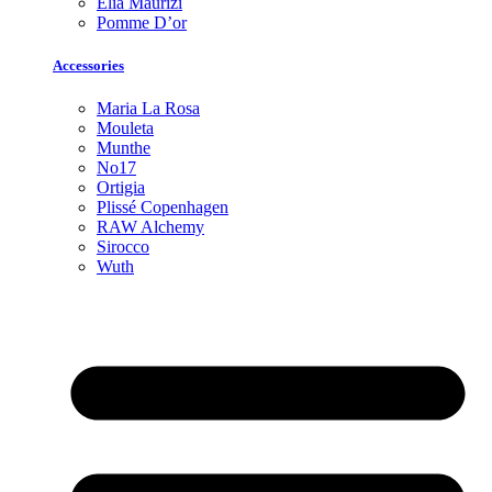
Elia Maurizi
Pomme D’or
Accessories
Maria La Rosa
Mouleta
Munthe
No17
Ortigia
Plissé Copenhagen
RAW Alchemy
Sirocco
Wuth