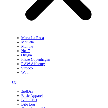
Maria La Rosa
Mouleta
Munthe
No17
Ortigia
Plissé Copenhagen
RAW Alchemy
Sirocco
Wuth
Tøj
2ndDay
Basic Apparel
BTF CPH
Bibi Lou