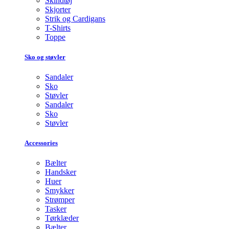
Skindtøj
Skjorter
Strik og Cardigans
T-Shirts
Toppe
Sko og støvler
Sandaler
Sko
Støvler
Sandaler
Sko
Støvler
Accessories
Bælter
Handsker
Huer
Smykker
Strømper
Tasker
Tørklæder
Bælter