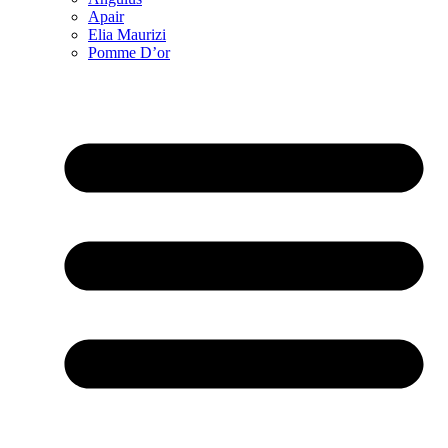
Apair
Elia Maurizi
Pomme D’or