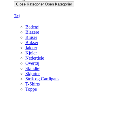
Close Kategorier
Open Kategorier
Tøj
Badetøj
Blazere
Bluser
Bukser
Jakker
Kjoler
Nederdele
Overtøj
Skindtøj
Skjorter
Strik og Cardigans
T-Shirts
Toppe