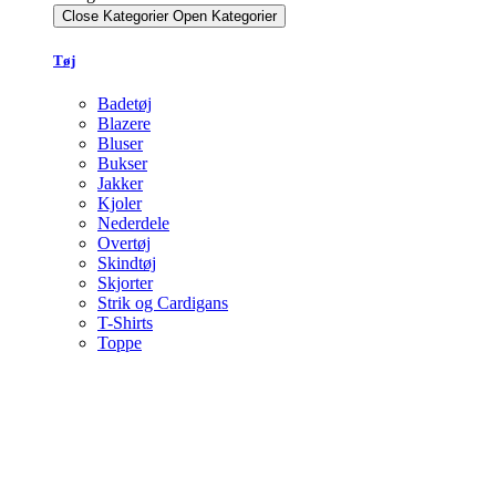
Close Kategorier
Open Kategorier
Tøj
Badetøj
Blazere
Bluser
Bukser
Jakker
Kjoler
Nederdele
Overtøj
Skindtøj
Skjorter
Strik og Cardigans
T-Shirts
Toppe