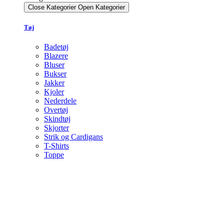
Close Kategorier
Open Kategorier
Tøj
Badetøj
Blazere
Bluser
Bukser
Jakker
Kjoler
Nederdele
Overtøj
Skindtøj
Skjorter
Strik og Cardigans
T-Shirts
Toppe