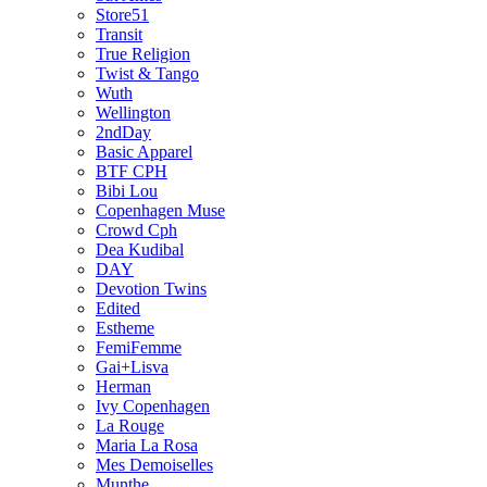
Store51
Transit
True Religion
Twist & Tango
Wuth
Wellington
2ndDay
Basic Apparel
BTF CPH
Bibi Lou
Copenhagen Muse
Crowd Cph
Dea Kudibal
DAY
Devotion Twins
Edited
Estheme
FemiFemme
Gai+Lisva
Herman
Ivy Copenhagen
La Rouge
Maria La Rosa
Mes Demoiselles
Munthe