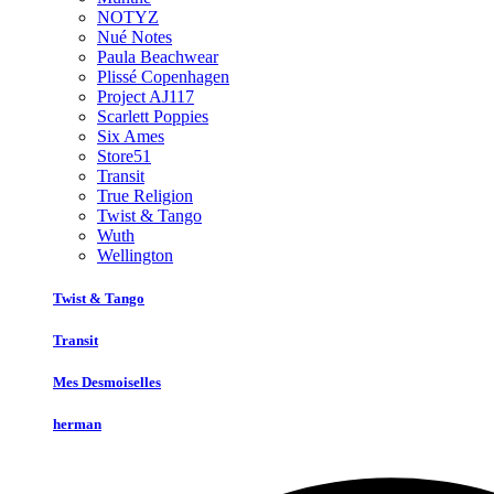
NOTYZ
Nué Notes
Paula Beachwear
Plissé Copenhagen
Project AJ117
Scarlett Poppies
Six Ames
Store51
Transit
True Religion
Twist & Tango
Wuth
Wellington
Twist & Tango
Transit
Mes Desmoiselles
herman