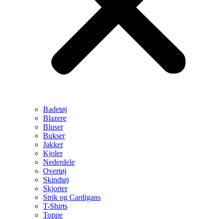
Badetøj
Blazere
Bluser
Bukser
Jakker
Kjoler
Nederdele
Overtøj
Skindtøj
Skjorter
Strik og Cardigans
T-Shirts
Toppe