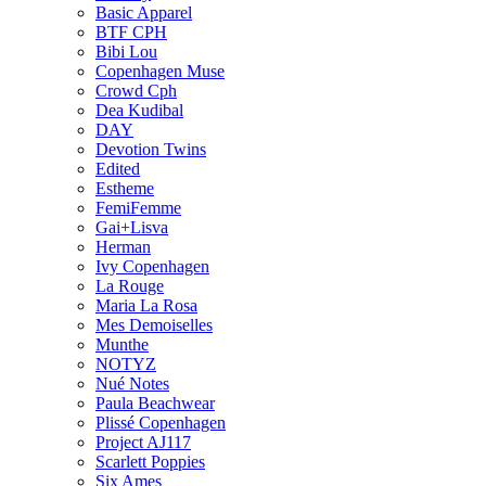
Basic Apparel
BTF CPH
Bibi Lou
Copenhagen Muse
Crowd Cph
Dea Kudibal
DAY
Devotion Twins
Edited
Estheme
FemiFemme
Gai+Lisva
Herman
Ivy Copenhagen
La Rouge
Maria La Rosa
Mes Demoiselles
Munthe
NOTYZ
Nué Notes
Paula Beachwear
Plissé Copenhagen
Project AJ117
Scarlett Poppies
Six Ames