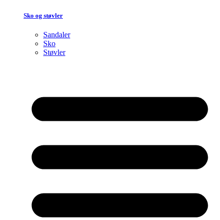
Sko og støvler
Sandaler
Sko
Støvler