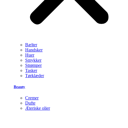
Bælter
Handsker
Huer
Smykker
Strømper
Tasker
Tørklæder
Beauty
Cremer
Dufte
Æteriske olier