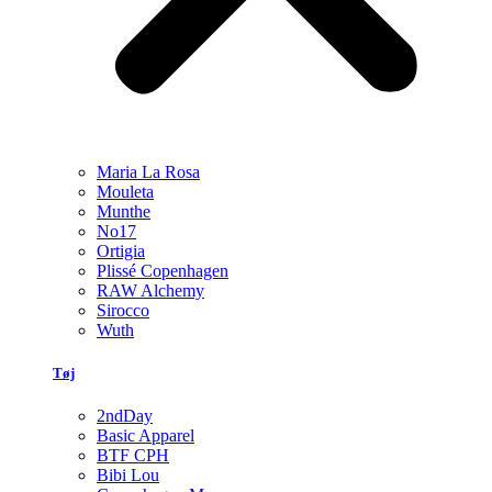
Maria La Rosa
Mouleta
Munthe
No17
Ortigia
Plissé Copenhagen
RAW Alchemy
Sirocco
Wuth
Tøj
2ndDay
Basic Apparel
BTF CPH
Bibi Lou