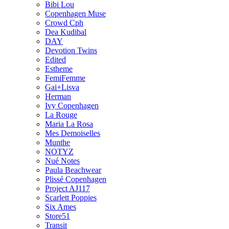
Bibi Lou
Copenhagen Muse
Crowd Cph
Dea Kudibal
DAY
Devotion Twins
Edited
Estheme
FemiFemme
Gai+Lisva
Herman
Ivy Copenhagen
La Rouge
Maria La Rosa
Mes Demoiselles
Munthe
NOTYZ
Nué Notes
Paula Beachwear
Plissé Copenhagen
Project AJ117
Scarlett Poppies
Six Ames
Store51
Transit