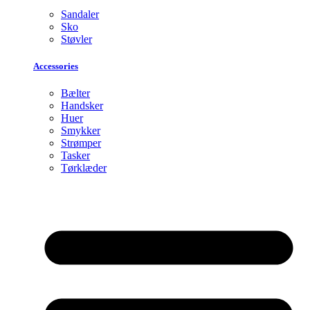
Sandaler
Sko
Støvler
Accessories
Bælter
Handsker
Huer
Smykker
Strømper
Tasker
Tørklæder