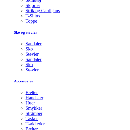
Skindtøj
Skjorter
Strik og Cardigans
T-Shirts
Toppe
Sko og støvler
Sandaler
Sko
Støvler
Sandaler
Sko
Støvler
Accessories
Bælter
Handsker
Huer
Smykker
Strømper
Tasker
Tørklæder
Bælter