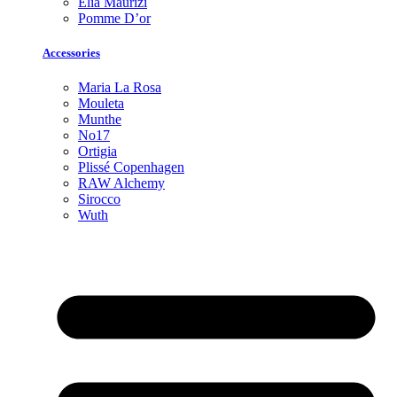
Elia Maurizi
Pomme D’or
Accessories
Maria La Rosa
Mouleta
Munthe
No17
Ortigia
Plissé Copenhagen
RAW Alchemy
Sirocco
Wuth