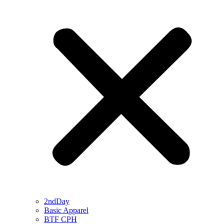
2ndDay
Basic Apparel
BTF CPH