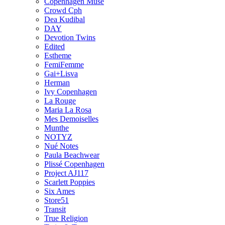
Copenhagen Muse
Crowd Cph
Dea Kudibal
DAY
Devotion Twins
Edited
Estheme
FemiFemme
Gai+Lisva
Herman
Ivy Copenhagen
La Rouge
Maria La Rosa
Mes Demoiselles
Munthe
NOTYZ
Nué Notes
Paula Beachwear
Plissé Copenhagen
Project AJ117
Scarlett Poppies
Six Ames
Store51
Transit
True Religion