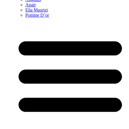
Apair
Elia Maurizi
Pomme D’or