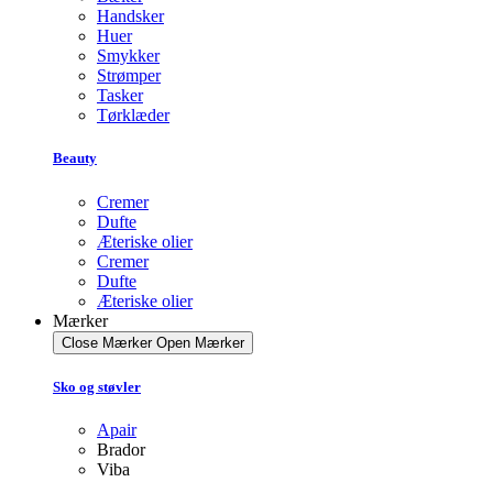
Handsker
Huer
Smykker
Strømper
Tasker
Tørklæder
Beauty
Cremer
Dufte
Æteriske olier
Cremer
Dufte
Æteriske olier
Mærker
Close Mærker
Open Mærker
Sko og støvler
Apair
Brador
Viba