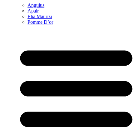
Angulus
Apair
Elia Maurizi
Pomme D’or