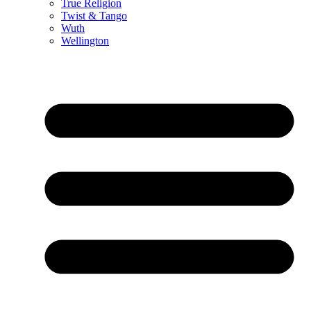
True Religion
Twist & Tango
Wuth
Wellington