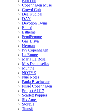
Bibi Lou
Copenhagen Muse
Crowd Cph
Dea Kudibal
DAY
Devotion Twins
Edited
Estheme
FemiFemme
Gai+Lisva
Herman
Ivy Copenhagen
La Rouge
Maria La Rosa
Mes Demoiselles
Munthe
NOTYZ
Nué Notes
Paula Beachwear
Plissé Copenhagen
Project AJ117
Scarlett Poppies
Six Ames
Store51
Transit