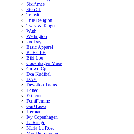
Six Ames
Store51
Transit
True Religion
Twist & Tango
Wuth
Wellington
2ndDay
Basic Apparel
BTF CPH
Bibi Lou
Copenhagen Muse
Crowd Cph
Dea Kudibal
DAY
Devotion Twins
Edited
Estheme
FemiFemme
Gai+Lisva
Herman
Ivy Copenhagen
La Rouge
Maria La Rosa
Mes Demoiselles