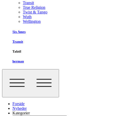
Transit
True Religion
Twist & Tango
Wuth
Wellington
Six Ames
Transit
Taktil
herman
Forside
Nyheder
Kategorier