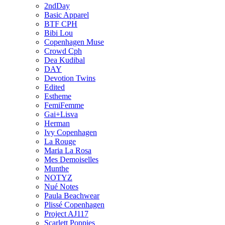
2ndDay
Basic Apparel
BTF CPH
Bibi Lou
Copenhagen Muse
Crowd Cph
Dea Kudibal
DAY
Devotion Twins
Edited
Estheme
FemiFemme
Gai+Lisva
Herman
Ivy Copenhagen
La Rouge
Maria La Rosa
Mes Demoiselles
Munthe
NOTYZ
Nué Notes
Paula Beachwear
Plissé Copenhagen
Project AJ117
Scarlett Poppies