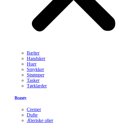
Bælter
Handsker
Huer
Smykker
Strømper
Tasker
Tørklæder
Beauty
Cremer
Dufte
Æteriske olier