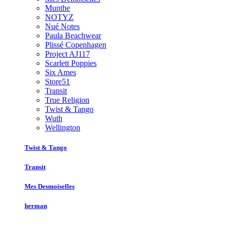
Munthe
NOTYZ
Nué Notes
Paula Beachwear
Plissé Copenhagen
Project AJ117
Scarlett Poppies
Six Ames
Store51
Transit
True Religion
Twist & Tango
Wuth
Wellington
Twist & Tango
Transit
Mes Desmoiselles
herman