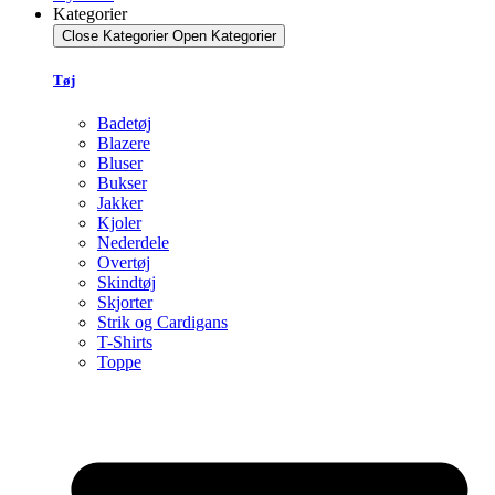
Kategorier
Close Kategorier
Open Kategorier
Tøj
Badetøj
Blazere
Bluser
Bukser
Jakker
Kjoler
Nederdele
Overtøj
Skindtøj
Skjorter
Strik og Cardigans
T-Shirts
Toppe