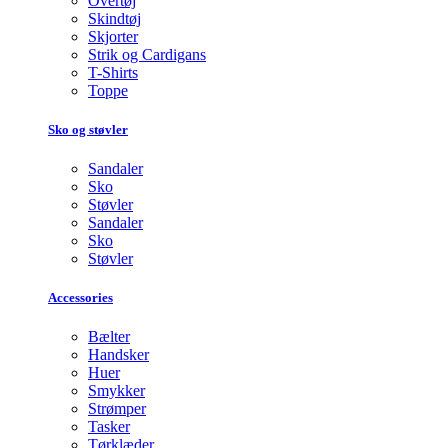
Overtøj
Skindtøj
Skjorter
Strik og Cardigans
T-Shirts
Toppe
Sko og støvler
Sandaler
Sko
Støvler
Sandaler
Sko
Støvler
Accessories
Bælter
Handsker
Huer
Smykker
Strømper
Tasker
Tørklæder