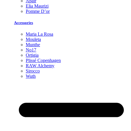
Apair
Elia Maurizi
Pomme D’or
Accessories
Maria La Rosa
Mouleta
Munthe
No17
Ortigia
Plissé Copenhagen
RAW Alchemy
Sirocco
Wuth