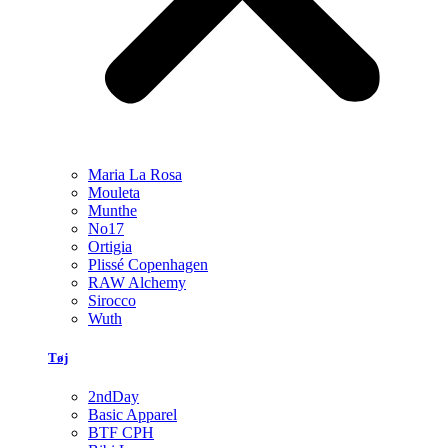
Maria La Rosa
Mouleta
Munthe
No17
Ortigia
Plissé Copenhagen
RAW Alchemy
Sirocco
Wuth
Tøj
2ndDay
Basic Apparel
BTF CPH