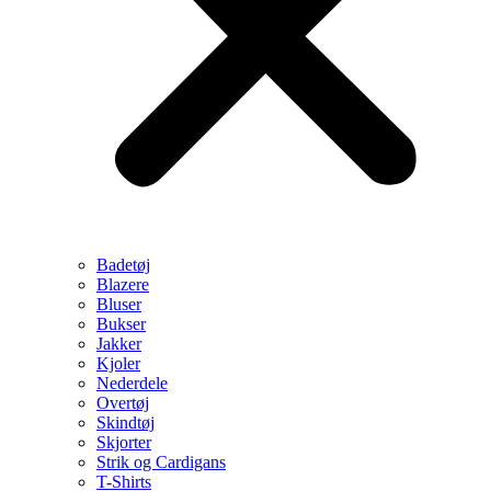
Badetøj
Blazere
Bluser
Bukser
Jakker
Kjoler
Nederdele
Overtøj
Skindtøj
Skjorter
Strik og Cardigans
T-Shirts