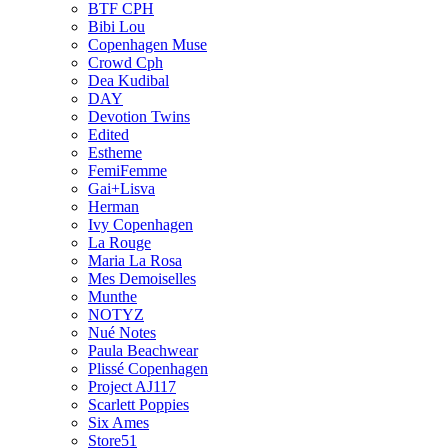
BTF CPH
Bibi Lou
Copenhagen Muse
Crowd Cph
Dea Kudibal
DAY
Devotion Twins
Edited
Estheme
FemiFemme
Gai+Lisva
Herman
Ivy Copenhagen
La Rouge
Maria La Rosa
Mes Demoiselles
Munthe
NOTYZ
Nué Notes
Paula Beachwear
Plissé Copenhagen
Project AJ117
Scarlett Poppies
Six Ames
Store51