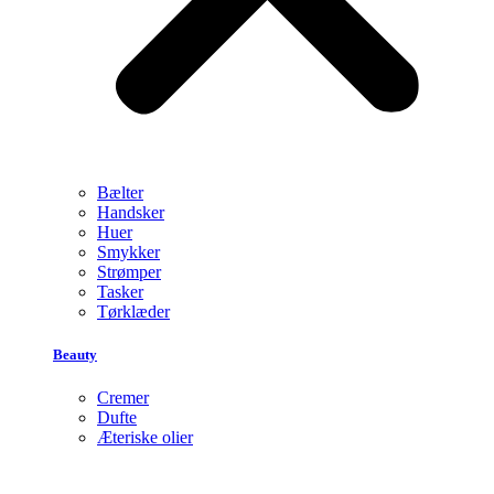
Bælter
Handsker
Huer
Smykker
Strømper
Tasker
Tørklæder
Beauty
Cremer
Dufte
Æteriske olier