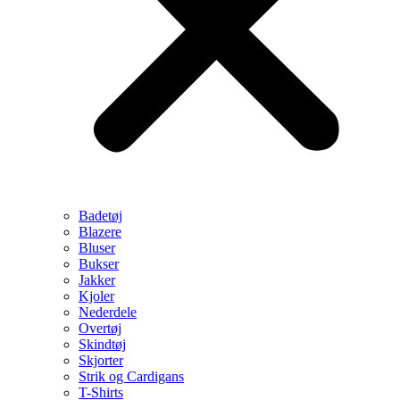
Badetøj
Blazere
Bluser
Bukser
Jakker
Kjoler
Nederdele
Overtøj
Skindtøj
Skjorter
Strik og Cardigans
T-Shirts