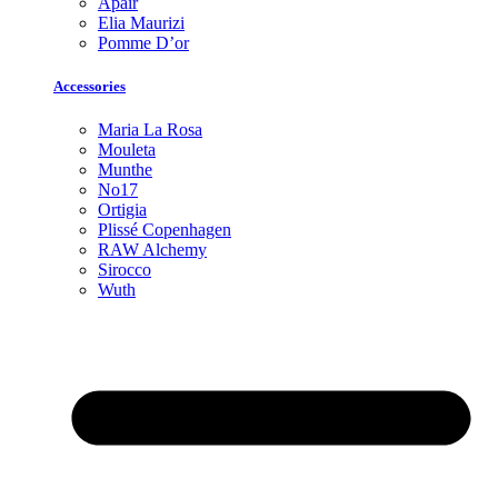
Apair
Elia Maurizi
Pomme D’or
Accessories
Maria La Rosa
Mouleta
Munthe
No17
Ortigia
Plissé Copenhagen
RAW Alchemy
Sirocco
Wuth