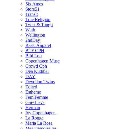
Six Ames
Store51
Transit
True Religion
Twist & Tango
Wuth
Wellington
2ndDay
Basic Apparel
BTF CPH
Bibi Lou
Copenhagen Muse
Crowd Cph
Dea Kudibal
DAY
Devotion Twins
Edited
Estheme
FemiFemme
Gai+Lisva
Herman
Ivy Copenhagen
La Rouge
Maria La Rosa
Mes Demoiselles