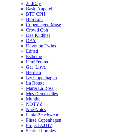
2ndDay
Basic Apparel
BTF CPH
Bibi Lou
Copenhagen Muse
Crowd Cph
Dea Kudibal
DAY
Devotion Twins
Edited
Estheme
FemiFemme
Gai+Lisva
Herman
Ivy Copenhagen
La Rouge
Maria La Rosa
Mes Demoiselles
Munthe
NOTYZ
Nué Notes
Paula Beachwear
Plissé Copenhagen
Project AJ117
Scarlett Poppies