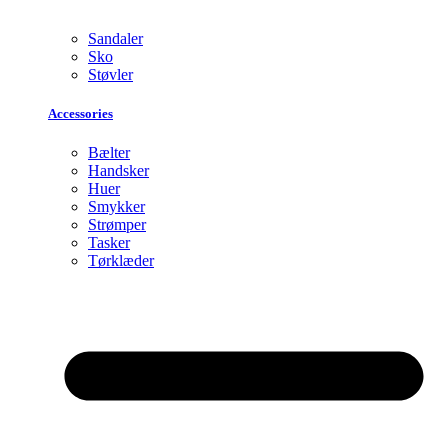
Sandaler
Sko
Støvler
Accessories
Bælter
Handsker
Huer
Smykker
Strømper
Tasker
Tørklæder