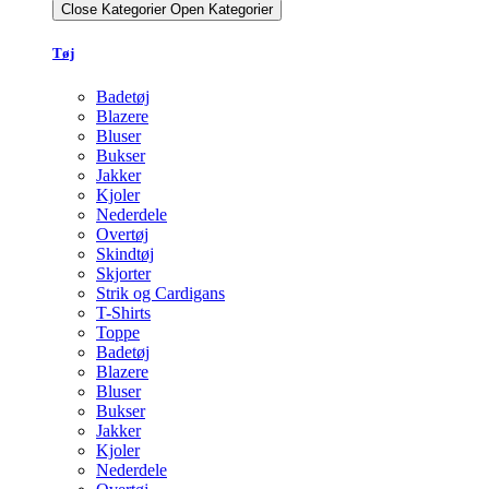
Close Kategorier
Open Kategorier
Tøj
Badetøj
Blazere
Bluser
Bukser
Jakker
Kjoler
Nederdele
Overtøj
Skindtøj
Skjorter
Strik og Cardigans
T-Shirts
Toppe
Badetøj
Blazere
Bluser
Bukser
Jakker
Kjoler
Nederdele