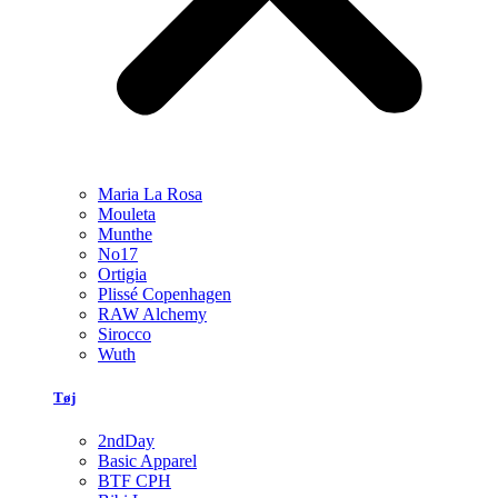
Maria La Rosa
Mouleta
Munthe
No17
Ortigia
Plissé Copenhagen
RAW Alchemy
Sirocco
Wuth
Tøj
2ndDay
Basic Apparel
BTF CPH