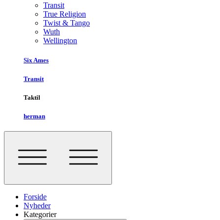
Transit
True Religion
Twist & Tango
Wuth
Wellington
Six Ames
Transit
Taktil
herman
Forside
Nyheder
Kategorier