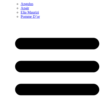
Angulus
Apair
Elia Maurizi
Pomme D’or