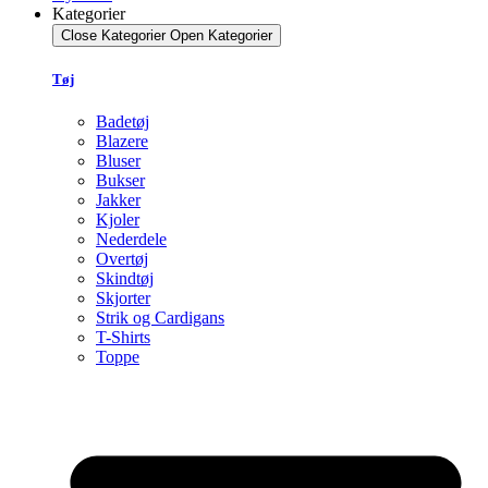
Kategorier
Close Kategorier
Open Kategorier
Tøj
Badetøj
Blazere
Bluser
Bukser
Jakker
Kjoler
Nederdele
Overtøj
Skindtøj
Skjorter
Strik og Cardigans
T-Shirts
Toppe