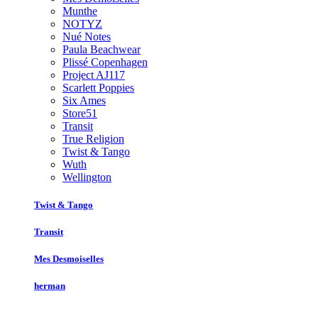
Munthe
NOTYZ
Nué Notes
Paula Beachwear
Plissé Copenhagen
Project AJ117
Scarlett Poppies
Six Ames
Store51
Transit
True Religion
Twist & Tango
Wuth
Wellington
Twist & Tango
Transit
Mes Desmoiselles
herman