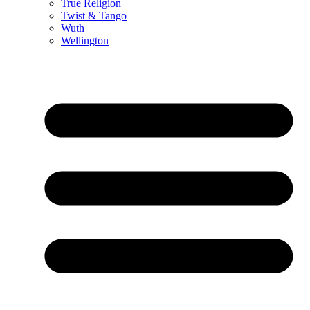
True Religion
Twist & Tango
Wuth
Wellington