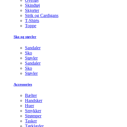
Overtøj
Skindtøj
Skjorter
Strik og Cardigans
T-Shirts
Toppe
Sko og støvler
Sandaler
Sko
Støvler
Sandaler
Sko
Støvler
Accessories
Bælter
Handsker
Huer
Smykker
Strømper
Tasker
Tørklæder