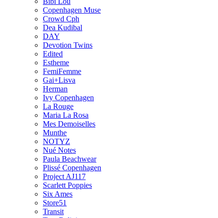
Bibi Lou
Copenhagen Muse
Crowd Cph
Dea Kudibal
DAY
Devotion Twins
Edited
Estheme
FemiFemme
Gai+Lisva
Herman
Ivy Copenhagen
La Rouge
Maria La Rosa
Mes Demoiselles
Munthe
NOTYZ
Nué Notes
Paula Beachwear
Plissé Copenhagen
Project AJ117
Scarlett Poppies
Six Ames
Store51
Transit