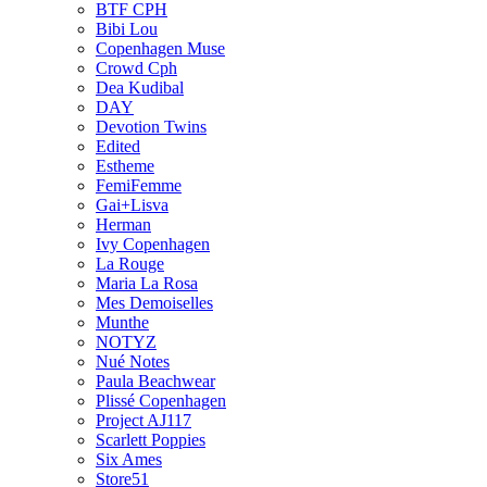
BTF CPH
Bibi Lou
Copenhagen Muse
Crowd Cph
Dea Kudibal
DAY
Devotion Twins
Edited
Estheme
FemiFemme
Gai+Lisva
Herman
Ivy Copenhagen
La Rouge
Maria La Rosa
Mes Demoiselles
Munthe
NOTYZ
Nué Notes
Paula Beachwear
Plissé Copenhagen
Project AJ117
Scarlett Poppies
Six Ames
Store51