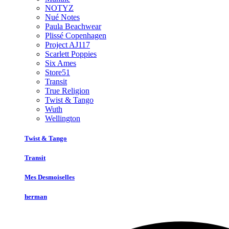
NOTYZ
Nué Notes
Paula Beachwear
Plissé Copenhagen
Project AJ117
Scarlett Poppies
Six Ames
Store51
Transit
True Religion
Twist & Tango
Wuth
Wellington
Twist & Tango
Transit
Mes Desmoiselles
herman