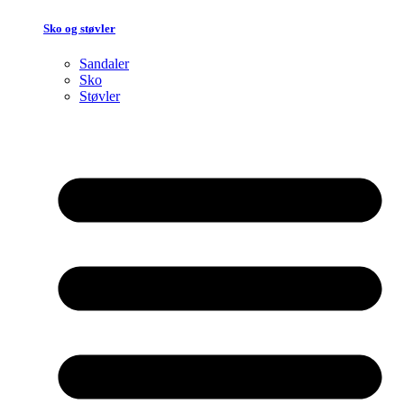
Sko og støvler
Sandaler
Sko
Støvler