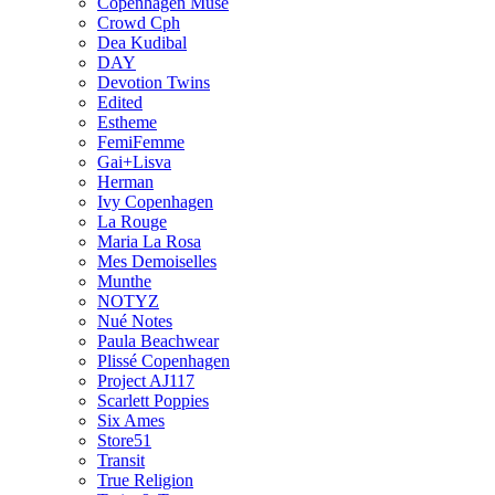
Copenhagen Muse
Crowd Cph
Dea Kudibal
DAY
Devotion Twins
Edited
Estheme
FemiFemme
Gai+Lisva
Herman
Ivy Copenhagen
La Rouge
Maria La Rosa
Mes Demoiselles
Munthe
NOTYZ
Nué Notes
Paula Beachwear
Plissé Copenhagen
Project AJ117
Scarlett Poppies
Six Ames
Store51
Transit
True Religion