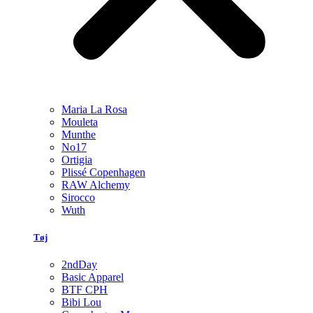
Maria La Rosa
Mouleta
Munthe
No17
Ortigia
Plissé Copenhagen
RAW Alchemy
Sirocco
Wuth
Tøj
2ndDay
Basic Apparel
BTF CPH
Bibi Lou