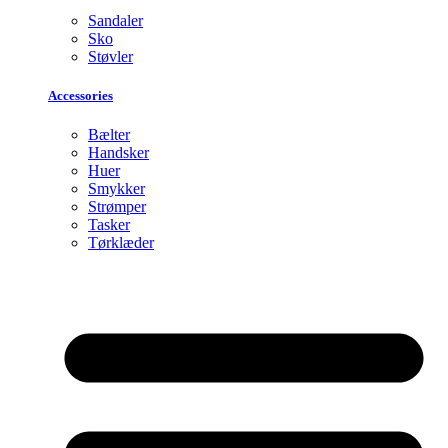
Sandaler
Sko
Støvler
Accessories
Bælter
Handsker
Huer
Smykker
Strømper
Tasker
Tørklæder