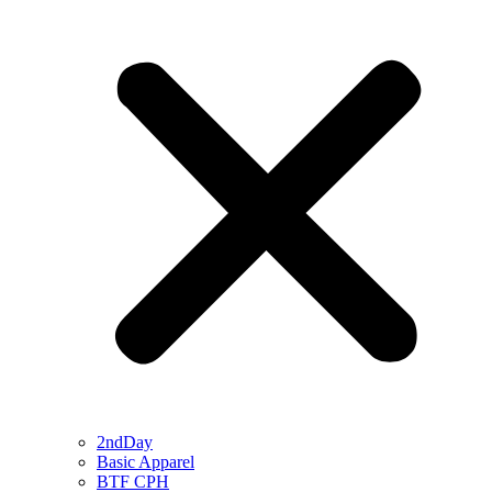
2ndDay
Basic Apparel
BTF CPH