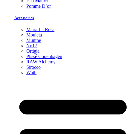
Elia Maurizi
Pomme D’or
Accessories
Maria La Rosa
Mouleta
Munthe
No17
Ortigia
Plissé Copenhagen
RAW Alchemy
Sirocco
Wuth