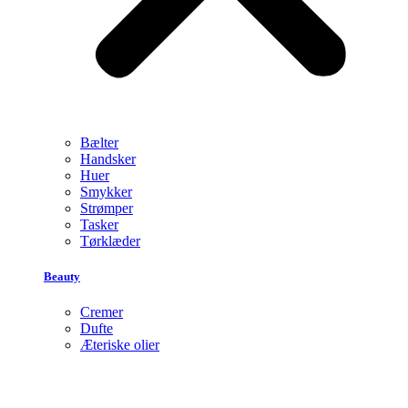
Bælter
Handsker
Huer
Smykker
Strømper
Tasker
Tørklæder
Beauty
Cremer
Dufte
Æteriske olier