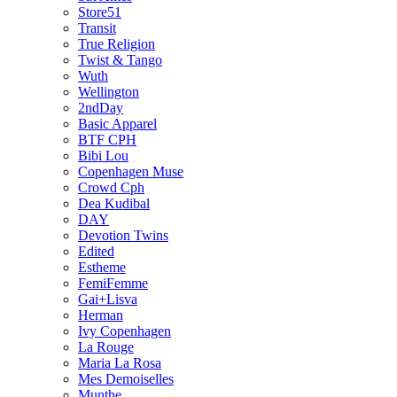
Store51
Transit
True Religion
Twist & Tango
Wuth
Wellington
2ndDay
Basic Apparel
BTF CPH
Bibi Lou
Copenhagen Muse
Crowd Cph
Dea Kudibal
DAY
Devotion Twins
Edited
Estheme
FemiFemme
Gai+Lisva
Herman
Ivy Copenhagen
La Rouge
Maria La Rosa
Mes Demoiselles
Munthe