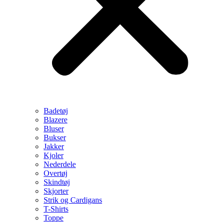
Badetøj
Blazere
Bluser
Bukser
Jakker
Kjoler
Nederdele
Overtøj
Skindtøj
Skjorter
Strik og Cardigans
T-Shirts
Toppe