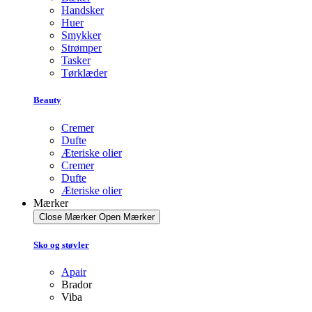
Handsker
Huer
Smykker
Strømper
Tasker
Tørklæder
Beauty
Cremer
Dufte
Æteriske olier
Cremer
Dufte
Æteriske olier
Mærker
Close Mærker
Open Mærker
Sko og støvler
Apair
Brador
Viba