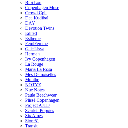
Bibi Lou
Copenhagen Muse
Crowd Cph
Dea Kudibal
DAY
Devotion Twins
Edited
Estheme
FemiFemme
Gai+Lisva
Herman
Ivy Copenhagen
La Rouge
Maria La Rosa
Mes Demoiselles
Munthe
NOTYZ
Nué Notes
Paula Beachwear
Plissé Copenhagen
Project AJ117
Scarlett Poppies
Six Ames
Store51
Transit