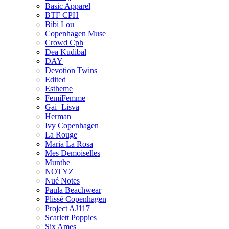
Basic Apparel
BTF CPH
Bibi Lou
Copenhagen Muse
Crowd Cph
Dea Kudibal
DAY
Devotion Twins
Edited
Estheme
FemiFemme
Gai+Lisva
Herman
Ivy Copenhagen
La Rouge
Maria La Rosa
Mes Demoiselles
Munthe
NOTYZ
Nué Notes
Paula Beachwear
Plissé Copenhagen
Project AJ117
Scarlett Poppies
Six Ames