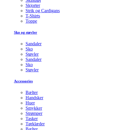
Skindtøj
Skjorter
Strik og Cardigans
T-Shirts
Toppe
Sko og støvler
Sandaler
Sko
Støvler
Sandaler
Sko
Støvler
Accessories
Bælter
Handsker
Huer
Smykker
Strømper
Tasker
Tørklæder
Bælter