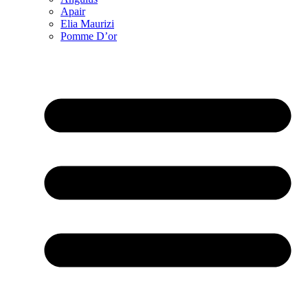
Apair
Elia Maurizi
Pomme D’or