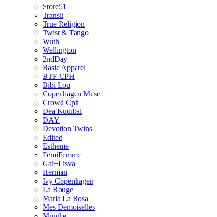
Store51
Transit
True Religion
Twist & Tango
Wuth
Wellington
2ndDay
Basic Apparel
BTF CPH
Bibi Lou
Copenhagen Muse
Crowd Cph
Dea Kudibal
DAY
Devotion Twins
Edited
Estheme
FemiFemme
Gai+Lisva
Herman
Ivy Copenhagen
La Rouge
Maria La Rosa
Mes Demoiselles
Munthe