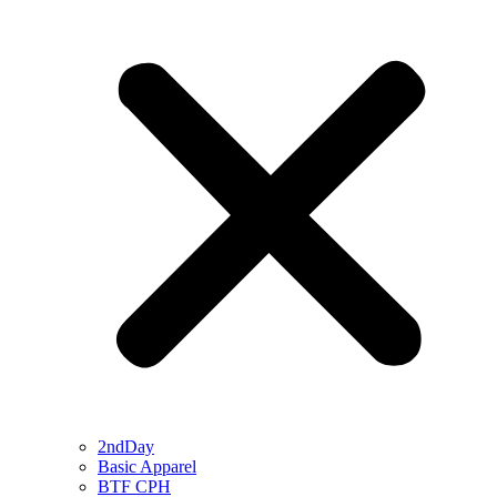
2ndDay
Basic Apparel
BTF CPH