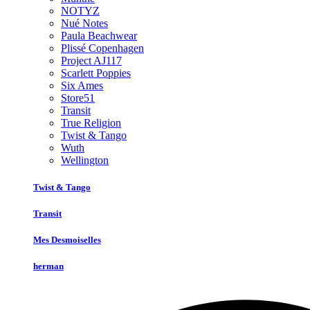
NOTYZ
Nué Notes
Paula Beachwear
Plissé Copenhagen
Project AJ117
Scarlett Poppies
Six Ames
Store51
Transit
True Religion
Twist & Tango
Wuth
Wellington
Twist & Tango
Transit
Mes Desmoiselles
herman