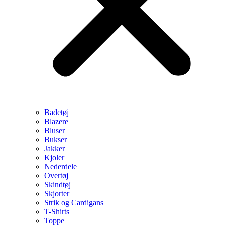
Badetøj
Blazere
Bluser
Bukser
Jakker
Kjoler
Nederdele
Overtøj
Skindtøj
Skjorter
Strik og Cardigans
T-Shirts
Toppe