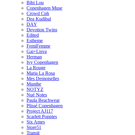
Bibi Lou
Copenhagen Muse
Crowd Cph
Dea Kudibal
DAY
Devotion Twins
Edited
Estheme
FemiFemme
Gai+Lisva
Herman
Ivy Copenhagen
La Rouge
Maria La Rosa
Mes Demoiselles
Munthe
NOTYZ
Nué Notes
Paula Beachwear
Plissé Copenhagen
Project AJ117
Scarlett Poppies
Six Ames
Store51
Transit