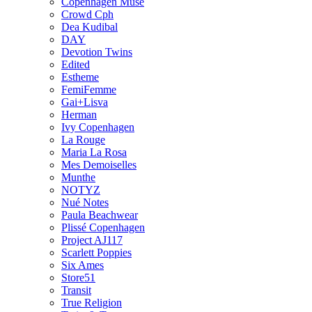
Copenhagen Muse
Crowd Cph
Dea Kudibal
DAY
Devotion Twins
Edited
Estheme
FemiFemme
Gai+Lisva
Herman
Ivy Copenhagen
La Rouge
Maria La Rosa
Mes Demoiselles
Munthe
NOTYZ
Nué Notes
Paula Beachwear
Plissé Copenhagen
Project AJ117
Scarlett Poppies
Six Ames
Store51
Transit
True Religion