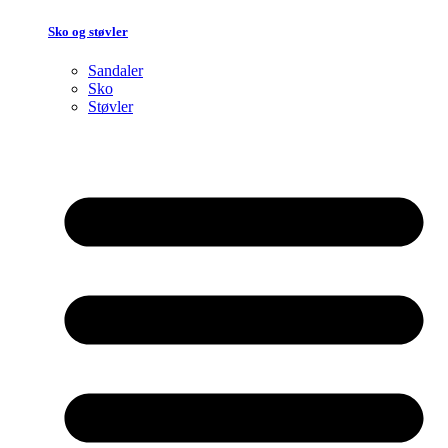
Sko og støvler
Sandaler
Sko
Støvler