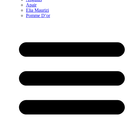
Apair
Elia Maurizi
Pomme D’or