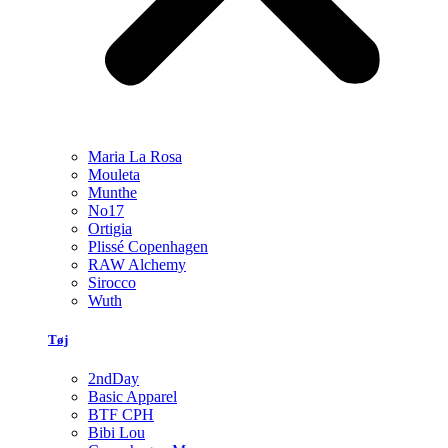
Maria La Rosa
Mouleta
Munthe
No17
Ortigia
Plissé Copenhagen
RAW Alchemy
Sirocco
Wuth
Tøj
2ndDay
Basic Apparel
BTF CPH
Bibi Lou