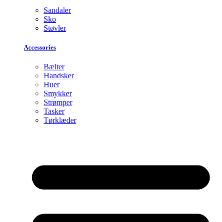
Sandaler
Sko
Støvler
Accessories
Bælter
Handsker
Huer
Smykker
Strømper
Tasker
Tørklæder