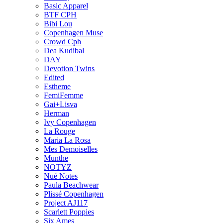
Basic Apparel
BTF CPH
Bibi Lou
Copenhagen Muse
Crowd Cph
Dea Kudibal
DAY
Devotion Twins
Edited
Estheme
FemiFemme
Gai+Lisva
Herman
Ivy Copenhagen
La Rouge
Maria La Rosa
Mes Demoiselles
Munthe
NOTYZ
Nué Notes
Paula Beachwear
Plissé Copenhagen
Project AJ117
Scarlett Poppies
Six Ames