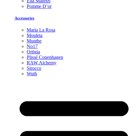
Elia Maurizi
Pomme D’or
Accessories
Maria La Rosa
Mouleta
Munthe
No17
Ortigia
Plissé Copenhagen
RAW Alchemy
Sirocco
Wuth