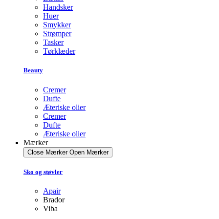
Handsker
Huer
Smykker
Strømper
Tasker
Tørklæder
Beauty
Cremer
Dufte
Æteriske olier
Cremer
Dufte
Æteriske olier
Mærker
Close Mærker
Open Mærker
Sko og støvler
Apair
Brador
Viba