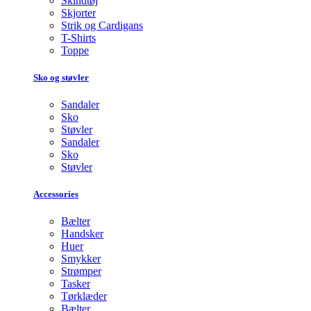
Skindtøj
Skjorter
Strik og Cardigans
T-Shirts
Toppe
Sko og støvler
Sandaler
Sko
Støvler
Sandaler
Sko
Støvler
Accessories
Bælter
Handsker
Huer
Smykker
Strømper
Tasker
Tørklæder
Bælter