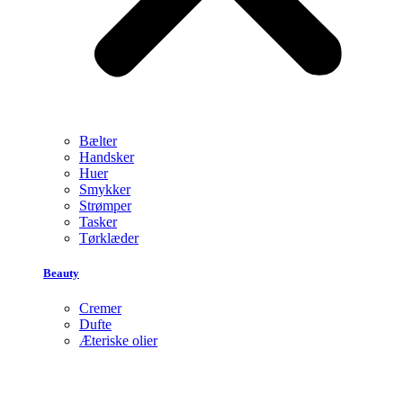
Bælter
Handsker
Huer
Smykker
Strømper
Tasker
Tørklæder
Beauty
Cremer
Dufte
Æteriske olier