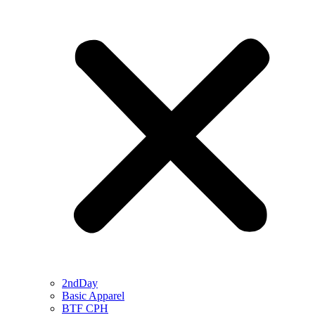
2ndDay
Basic Apparel
BTF CPH