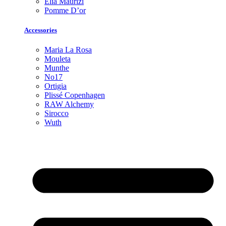
Elia Maurizi
Pomme D’or
Accessories
Maria La Rosa
Mouleta
Munthe
No17
Ortigia
Plissé Copenhagen
RAW Alchemy
Sirocco
Wuth