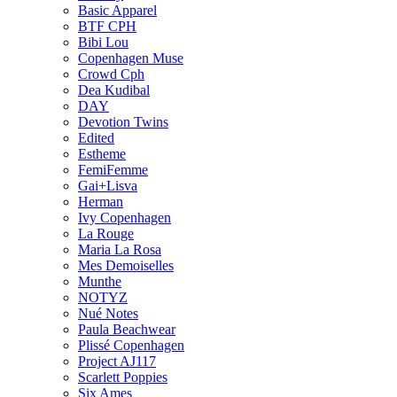
Basic Apparel
BTF CPH
Bibi Lou
Copenhagen Muse
Crowd Cph
Dea Kudibal
DAY
Devotion Twins
Edited
Estheme
FemiFemme
Gai+Lisva
Herman
Ivy Copenhagen
La Rouge
Maria La Rosa
Mes Demoiselles
Munthe
NOTYZ
Nué Notes
Paula Beachwear
Plissé Copenhagen
Project AJ117
Scarlett Poppies
Six Ames