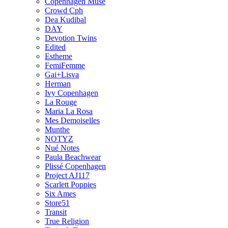
Copenhagen Muse
Crowd Cph
Dea Kudibal
DAY
Devotion Twins
Edited
Estheme
FemiFemme
Gai+Lisva
Herman
Ivy Copenhagen
La Rouge
Maria La Rosa
Mes Demoiselles
Munthe
NOTYZ
Nué Notes
Paula Beachwear
Plissé Copenhagen
Project AJ117
Scarlett Poppies
Six Ames
Store51
Transit
True Religion