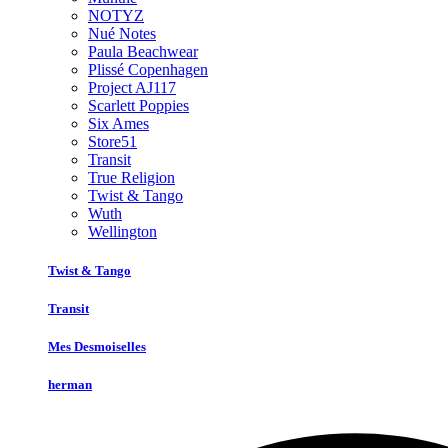
NOTYZ
Nué Notes
Paula Beachwear
Plissé Copenhagen
Project AJ117
Scarlett Poppies
Six Ames
Store51
Transit
True Religion
Twist & Tango
Wuth
Wellington
Twist & Tango
Transit
Mes Desmoiselles
herman