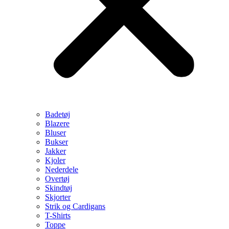
Badetøj
Blazere
Bluser
Bukser
Jakker
Kjoler
Nederdele
Overtøj
Skindtøj
Skjorter
Strik og Cardigans
T-Shirts
Toppe