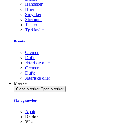
Handsker
Huer
Smykker
Strømper
Tasker
Tørklæder
Beauty
Cremer
Dufte
Æteriske olier
Cremer
Dufte
Æteriske olier
Mærker
Close Mærker
Open Mærker
Sko og støvler
Apair
Brador
Viba