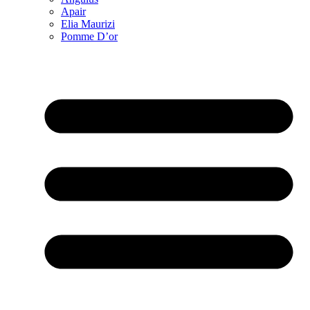
Apair
Elia Maurizi
Pomme D’or