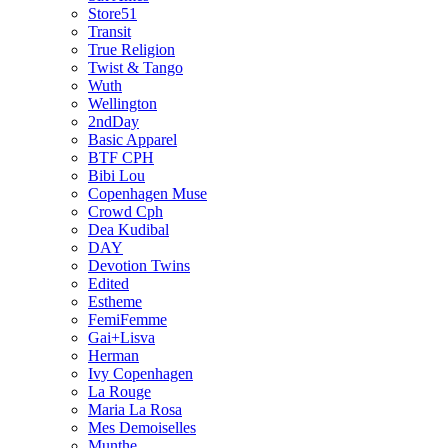
Store51
Transit
True Religion
Twist & Tango
Wuth
Wellington
2ndDay
Basic Apparel
BTF CPH
Bibi Lou
Copenhagen Muse
Crowd Cph
Dea Kudibal
DAY
Devotion Twins
Edited
Estheme
FemiFemme
Gai+Lisva
Herman
Ivy Copenhagen
La Rouge
Maria La Rosa
Mes Demoiselles
Munthe