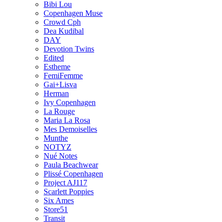
Bibi Lou
Copenhagen Muse
Crowd Cph
Dea Kudibal
DAY
Devotion Twins
Edited
Estheme
FemiFemme
Gai+Lisva
Herman
Ivy Copenhagen
La Rouge
Maria La Rosa
Mes Demoiselles
Munthe
NOTYZ
Nué Notes
Paula Beachwear
Plissé Copenhagen
Project AJ117
Scarlett Poppies
Six Ames
Store51
Transit