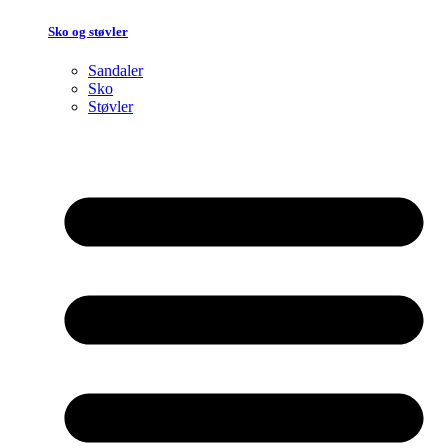
Sko og støvler
Sandaler
Sko
Støvler