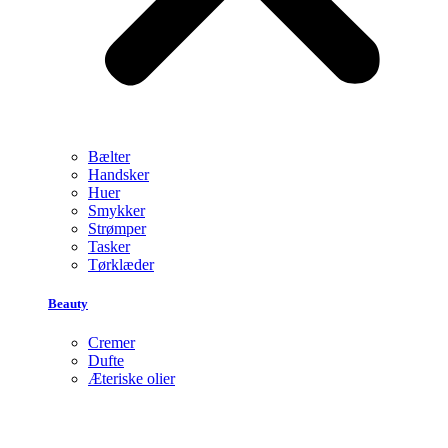
Bælter
Handsker
Huer
Smykker
Strømper
Tasker
Tørklæder
Beauty
Cremer
Dufte
Æteriske olier