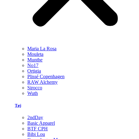
Maria La Rosa
Mouleta
Munthe
No17
Ortigia
Plissé Copenhagen
RAW Alchemy
Sirocco
Wuth
Tøj
2ndDay
Basic Apparel
BTF CPH
Bibi Lou