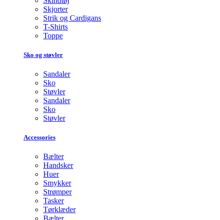
Skindtøj
Skjorter
Strik og Cardigans
T-Shirts
Toppe
Sko og støvler
Sandaler
Sko
Støvler
Sandaler
Sko
Støvler
Accessories
Bælter
Handsker
Huer
Smykker
Strømper
Tasker
Tørklæder
Bælter