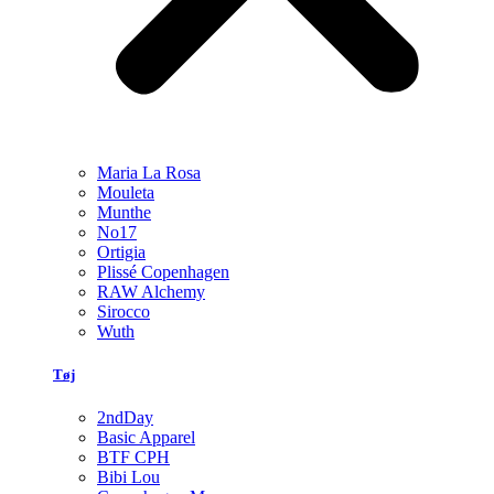
Maria La Rosa
Mouleta
Munthe
No17
Ortigia
Plissé Copenhagen
RAW Alchemy
Sirocco
Wuth
Tøj
2ndDay
Basic Apparel
BTF CPH
Bibi Lou