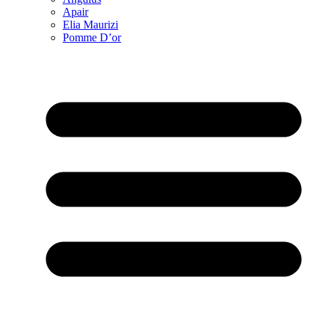
Apair
Elia Maurizi
Pomme D’or