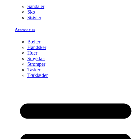
Sandaler
Sko
Støvler
Accessories
Bælter
Handsker
Huer
Smykker
Strømper
Tasker
Tørklæder