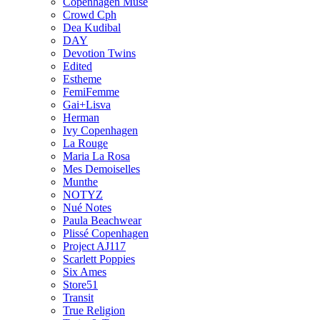
Copenhagen Muse
Crowd Cph
Dea Kudibal
DAY
Devotion Twins
Edited
Estheme
FemiFemme
Gai+Lisva
Herman
Ivy Copenhagen
La Rouge
Maria La Rosa
Mes Demoiselles
Munthe
NOTYZ
Nué Notes
Paula Beachwear
Plissé Copenhagen
Project AJ117
Scarlett Poppies
Six Ames
Store51
Transit
True Religion