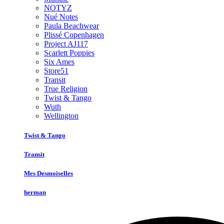
NOTYZ
Nué Notes
Paula Beachwear
Plissé Copenhagen
Project AJ117
Scarlett Poppies
Six Ames
Store51
Transit
True Religion
Twist & Tango
Wuth
Wellington
Twist & Tango
Transit
Mes Desmoiselles
herman