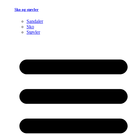
Sko og støvler
Sandaler
Sko
Støvler