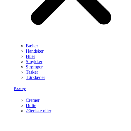
Bælter
Handsker
Huer
Smykker
Strømper
Tasker
Tørklæder
Beauty
Cremer
Dufte
Æteriske olier