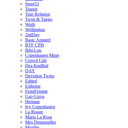
Store51
Transit
True Religion
Twist & Tango
Wuth
Wellington
2ndDay
Basic Apparel
BTF CPH
Bibi Lou
Copenhagen Muse
Crowd Cph
Dea Kudibal
DAY
Devotion Twins
Edited
Estheme
FemiFemme
Gai+Lisva
Herman
Ivy Copenhagen
La Rouge
Maria La Rosa
Mes Demoiselles
Munthe