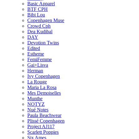
Basic Apparel
BTF CPH
Bibi Lou
Copenhagen Muse
Crowd Cph
Dea Kudibal
DAY
Devotion Twins
Edited
Estheme
FemiFemme
Gai+Lisva
Herman
Ivy Copenhagen
La Rouge
Maria La Rosa
Mes Demoiselles
Munthe
NOTYZ
Nué Notes
Paula Beachwear
Plissé Copenhagen
Project AJ117
Scarlett Poppies
Six Ames