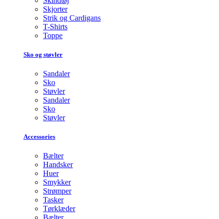
Skindtøj
Skjorter
Strik og Cardigans
T-Shirts
Toppe
Sko og støvler
Sandaler
Sko
Støvler
Sandaler
Sko
Støvler
Accessories
Bælter
Handsker
Huer
Smykker
Strømper
Tasker
Tørklæder
Bælter