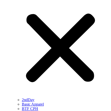
2ndDay
Basic Apparel
BTF CPH