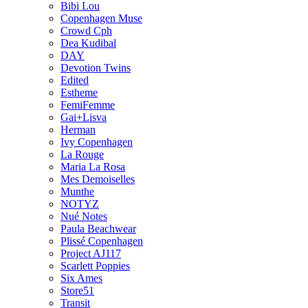
Bibi Lou
Copenhagen Muse
Crowd Cph
Dea Kudibal
DAY
Devotion Twins
Edited
Estheme
FemiFemme
Gai+Lisva
Herman
Ivy Copenhagen
La Rouge
Maria La Rosa
Mes Demoiselles
Munthe
NOTYZ
Nué Notes
Paula Beachwear
Plissé Copenhagen
Project AJ117
Scarlett Poppies
Six Ames
Store51
Transit