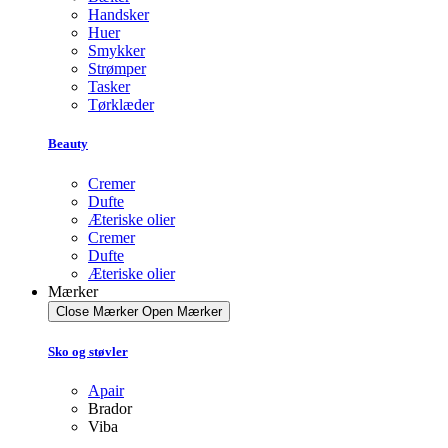
Handsker
Huer
Smykker
Strømper
Tasker
Tørklæder
Beauty
Cremer
Dufte
Æteriske olier
Cremer
Dufte
Æteriske olier
Mærker
Close Mærker
Open Mærker
Sko og støvler
Apair
Brador
Viba