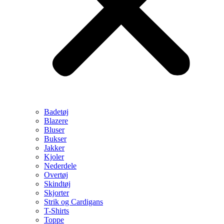
Badetøj
Blazere
Bluser
Bukser
Jakker
Kjoler
Nederdele
Overtøj
Skindtøj
Skjorter
Strik og Cardigans
T-Shirts
Toppe