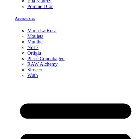
Elia Maurizi
Pomme D’or
Accessories
Maria La Rosa
Mouleta
Munthe
No17
Ortigia
Plissé Copenhagen
RAW Alchemy
Sirocco
Wuth