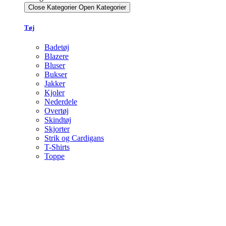
Close Kategorier
Open Kategorier
Tøj
Badetøj
Blazere
Bluser
Bukser
Jakker
Kjoler
Nederdele
Overtøj
Skindtøj
Skjorter
Strik og Cardigans
T-Shirts
Toppe