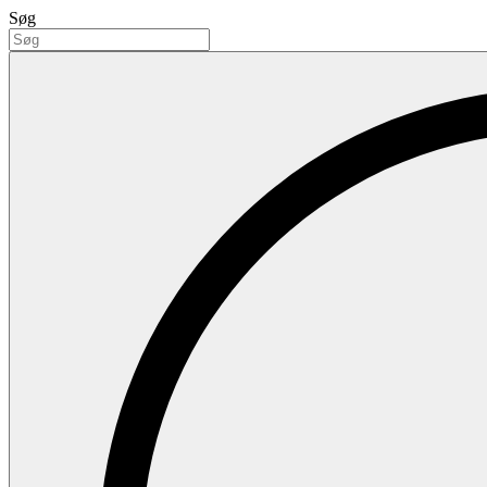
Videre
Søg
til
indhold