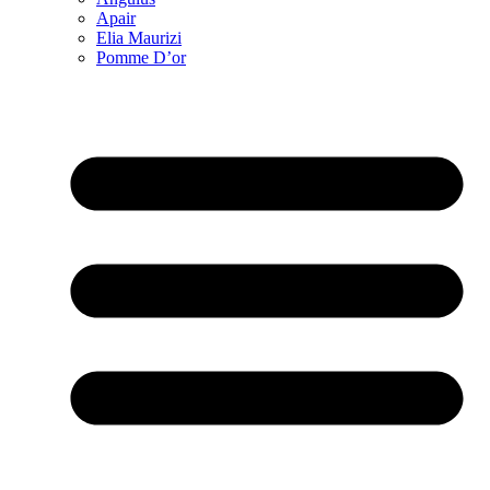
Apair
Elia Maurizi
Pomme D’or