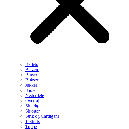
Badetøj
Blazere
Bluser
Bukser
Jakker
Kjoler
Nederdele
Overtøj
Skindtøj
Skjorter
Strik og Cardigans
T-Shirts
Toppe