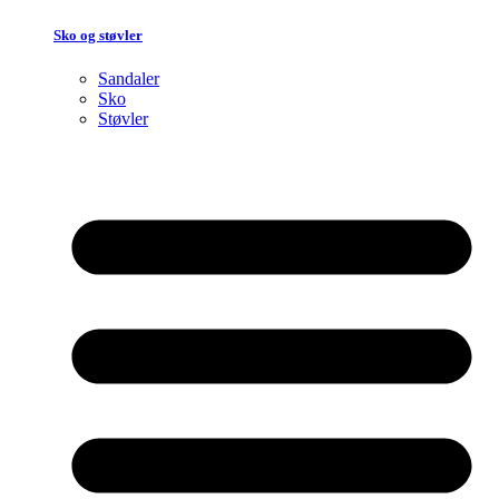
Sko og støvler
Sandaler
Sko
Støvler