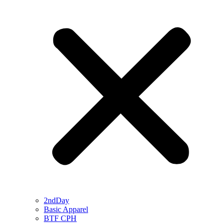
2ndDay
Basic Apparel
BTF CPH