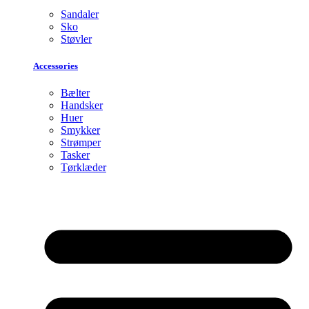
Sandaler
Sko
Støvler
Accessories
Bælter
Handsker
Huer
Smykker
Strømper
Tasker
Tørklæder