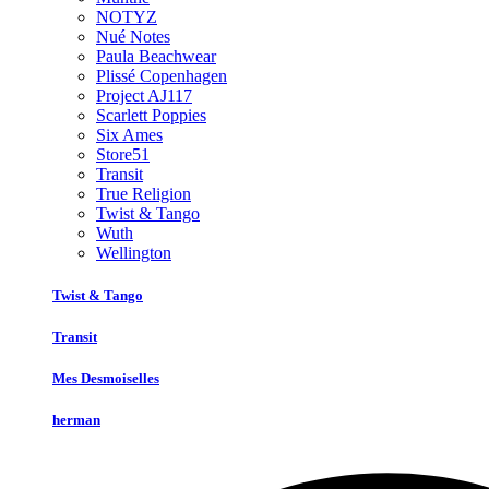
NOTYZ
Nué Notes
Paula Beachwear
Plissé Copenhagen
Project AJ117
Scarlett Poppies
Six Ames
Store51
Transit
True Religion
Twist & Tango
Wuth
Wellington
Twist & Tango
Transit
Mes Desmoiselles
herman