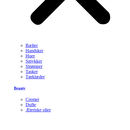
Bælter
Handsker
Huer
Smykker
Strømper
Tasker
Tørklæder
Beauty
Cremer
Dufte
Æteriske olier