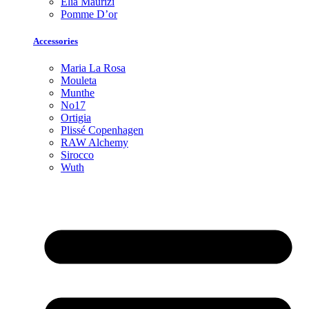
Elia Maurizi
Pomme D’or
Accessories
Maria La Rosa
Mouleta
Munthe
No17
Ortigia
Plissé Copenhagen
RAW Alchemy
Sirocco
Wuth