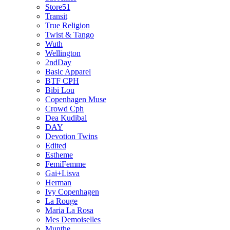
Store51
Transit
True Religion
Twist & Tango
Wuth
Wellington
2ndDay
Basic Apparel
BTF CPH
Bibi Lou
Copenhagen Muse
Crowd Cph
Dea Kudibal
DAY
Devotion Twins
Edited
Estheme
FemiFemme
Gai+Lisva
Herman
Ivy Copenhagen
La Rouge
Maria La Rosa
Mes Demoiselles
Munthe