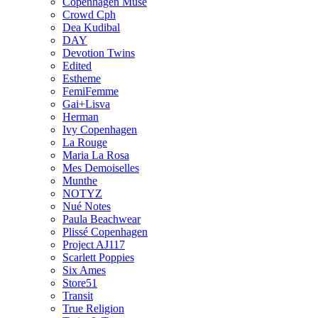
Copenhagen Muse
Crowd Cph
Dea Kudibal
DAY
Devotion Twins
Edited
Estheme
FemiFemme
Gai+Lisva
Herman
Ivy Copenhagen
La Rouge
Maria La Rosa
Mes Demoiselles
Munthe
NOTYZ
Nué Notes
Paula Beachwear
Plissé Copenhagen
Project AJ117
Scarlett Poppies
Six Ames
Store51
Transit
True Religion