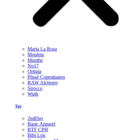
Maria La Rosa
Mouleta
Munthe
No17
Ortigia
Plissé Copenhagen
RAW Alchemy
Sirocco
Wuth
Tøj
2ndDay
Basic Apparel
BTF CPH
Bibi Lou