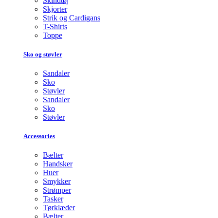
Skindtøj
Skjorter
Strik og Cardigans
T-Shirts
Toppe
Sko og støvler
Sandaler
Sko
Støvler
Sandaler
Sko
Støvler
Accessories
Bælter
Handsker
Huer
Smykker
Strømper
Tasker
Tørklæder
Bælter