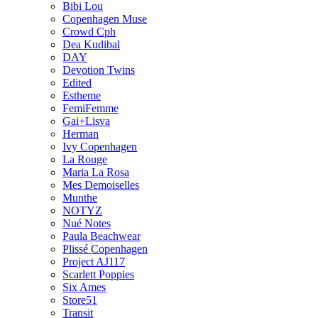
Bibi Lou
Copenhagen Muse
Crowd Cph
Dea Kudibal
DAY
Devotion Twins
Edited
Estheme
FemiFemme
Gai+Lisva
Herman
Ivy Copenhagen
La Rouge
Maria La Rosa
Mes Demoiselles
Munthe
NOTYZ
Nué Notes
Paula Beachwear
Plissé Copenhagen
Project AJ117
Scarlett Poppies
Six Ames
Store51
Transit