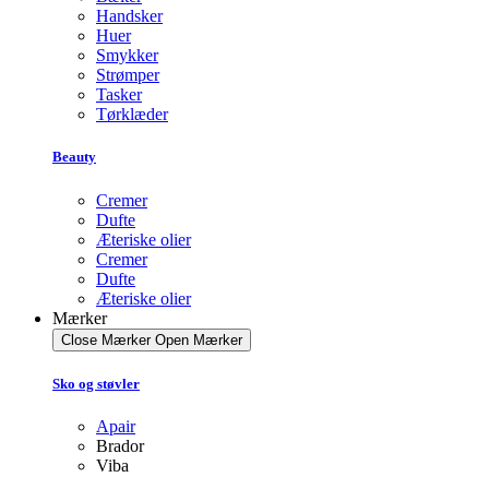
Handsker
Huer
Smykker
Strømper
Tasker
Tørklæder
Beauty
Cremer
Dufte
Æteriske olier
Cremer
Dufte
Æteriske olier
Mærker
Close Mærker
Open Mærker
Sko og støvler
Apair
Brador
Viba