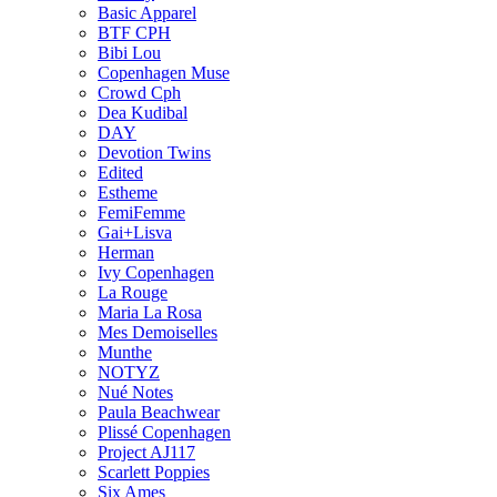
Basic Apparel
BTF CPH
Bibi Lou
Copenhagen Muse
Crowd Cph
Dea Kudibal
DAY
Devotion Twins
Edited
Estheme
FemiFemme
Gai+Lisva
Herman
Ivy Copenhagen
La Rouge
Maria La Rosa
Mes Demoiselles
Munthe
NOTYZ
Nué Notes
Paula Beachwear
Plissé Copenhagen
Project AJ117
Scarlett Poppies
Six Ames