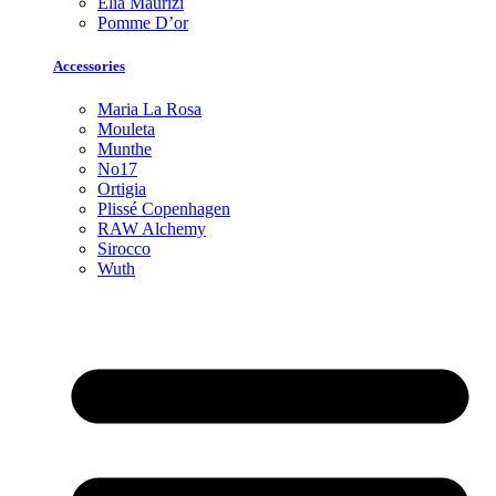
Elia Maurizi
Pomme D’or
Accessories
Maria La Rosa
Mouleta
Munthe
No17
Ortigia
Plissé Copenhagen
RAW Alchemy
Sirocco
Wuth