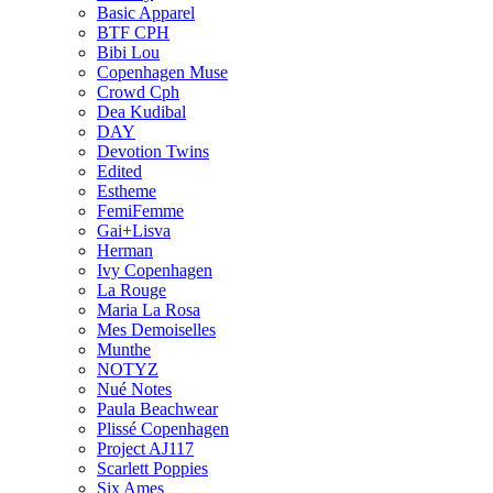
Basic Apparel
BTF CPH
Bibi Lou
Copenhagen Muse
Crowd Cph
Dea Kudibal
DAY
Devotion Twins
Edited
Estheme
FemiFemme
Gai+Lisva
Herman
Ivy Copenhagen
La Rouge
Maria La Rosa
Mes Demoiselles
Munthe
NOTYZ
Nué Notes
Paula Beachwear
Plissé Copenhagen
Project AJ117
Scarlett Poppies
Six Ames