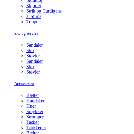
Skindtøj
Skjorter
Strik og Cardigans
T-Shirts
Toppe
Sko og støvler
Sandaler
Sko
Støvler
Sandaler
Sko
Støvler
Accessories
Bælter
Handsker
Huer
Smykker
Strømper
Tasker
Tørklæder
Bælter