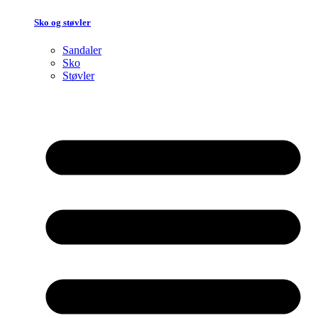
Sko og støvler
Sandaler
Sko
Støvler