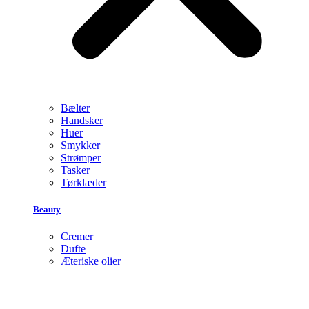
Bælter
Handsker
Huer
Smykker
Strømper
Tasker
Tørklæder
Beauty
Cremer
Dufte
Æteriske olier