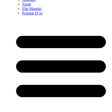
Apair
Elia Maurizi
Pomme D’or