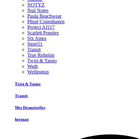
NOTYZ
Nué Notes
Paula Beachwear
Plissé Copenhagen
Project AJ117
Scarlett Poppies
Six Ames
Store51
Transit
True Religion
Twist & Tango
Wuth
Wellington
Twist & Tango
Transit
Mes Desmoiselles
herman