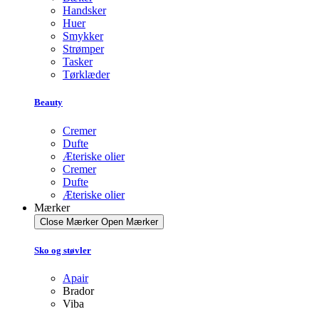
Handsker
Huer
Smykker
Strømper
Tasker
Tørklæder
Beauty
Cremer
Dufte
Æteriske olier
Cremer
Dufte
Æteriske olier
Mærker
Close Mærker
Open Mærker
Sko og støvler
Apair
Brador
Viba