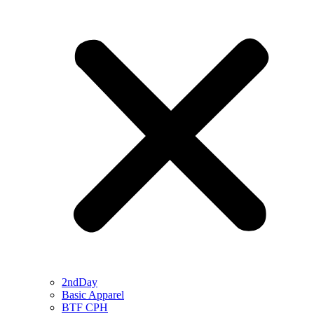
2ndDay
Basic Apparel
BTF CPH