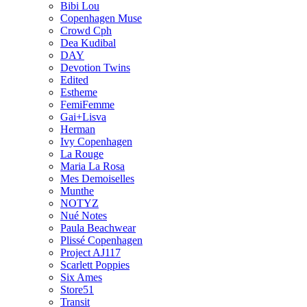
Bibi Lou
Copenhagen Muse
Crowd Cph
Dea Kudibal
DAY
Devotion Twins
Edited
Estheme
FemiFemme
Gai+Lisva
Herman
Ivy Copenhagen
La Rouge
Maria La Rosa
Mes Demoiselles
Munthe
NOTYZ
Nué Notes
Paula Beachwear
Plissé Copenhagen
Project AJ117
Scarlett Poppies
Six Ames
Store51
Transit