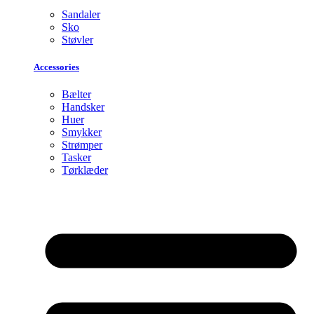
Sandaler
Sko
Støvler
Accessories
Bælter
Handsker
Huer
Smykker
Strømper
Tasker
Tørklæder