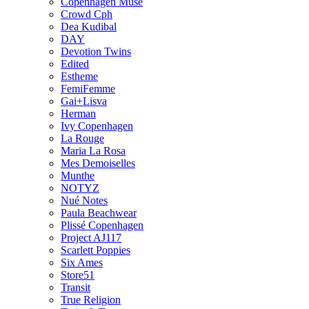
Copenhagen Muse
Crowd Cph
Dea Kudibal
DAY
Devotion Twins
Edited
Estheme
FemiFemme
Gai+Lisva
Herman
Ivy Copenhagen
La Rouge
Maria La Rosa
Mes Demoiselles
Munthe
NOTYZ
Nué Notes
Paula Beachwear
Plissé Copenhagen
Project AJ117
Scarlett Poppies
Six Ames
Store51
Transit
True Religion