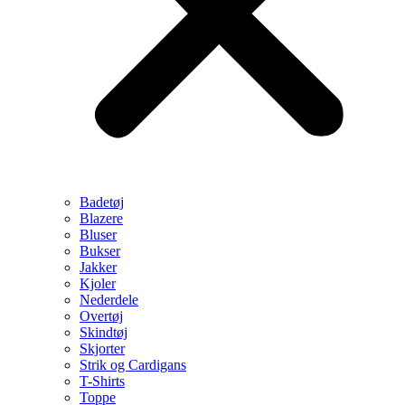
Badetøj
Blazere
Bluser
Bukser
Jakker
Kjoler
Nederdele
Overtøj
Skindtøj
Skjorter
Strik og Cardigans
T-Shirts
Toppe