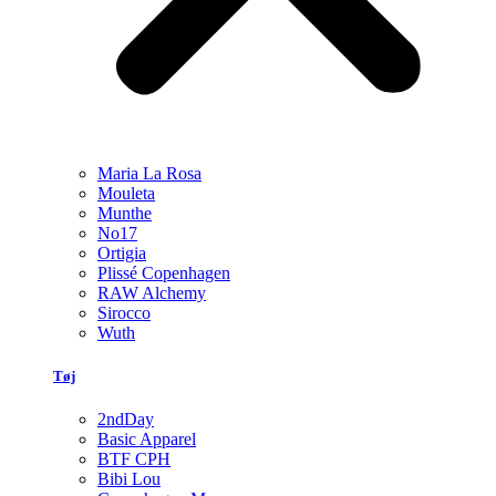
Maria La Rosa
Mouleta
Munthe
No17
Ortigia
Plissé Copenhagen
RAW Alchemy
Sirocco
Wuth
Tøj
2ndDay
Basic Apparel
BTF CPH
Bibi Lou