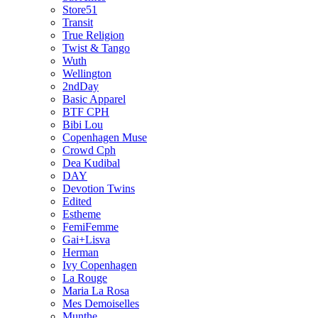
Store51
Transit
True Religion
Twist & Tango
Wuth
Wellington
2ndDay
Basic Apparel
BTF CPH
Bibi Lou
Copenhagen Muse
Crowd Cph
Dea Kudibal
DAY
Devotion Twins
Edited
Estheme
FemiFemme
Gai+Lisva
Herman
Ivy Copenhagen
La Rouge
Maria La Rosa
Mes Demoiselles
Munthe