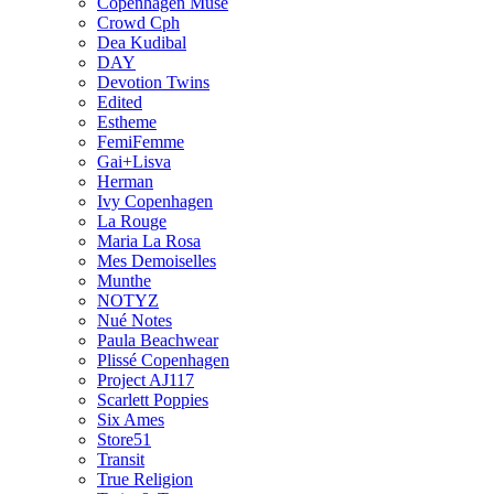
Copenhagen Muse
Crowd Cph
Dea Kudibal
DAY
Devotion Twins
Edited
Estheme
FemiFemme
Gai+Lisva
Herman
Ivy Copenhagen
La Rouge
Maria La Rosa
Mes Demoiselles
Munthe
NOTYZ
Nué Notes
Paula Beachwear
Plissé Copenhagen
Project AJ117
Scarlett Poppies
Six Ames
Store51
Transit
True Religion