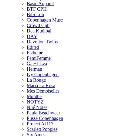
Basic Apparel
BTF CPH
Bibi Lou
Copenhagen Muse
Crowd Cph
Dea Kudibal
DAY
Devotion Twins
Edited
Estheme
FemiFemme
Gai+Lisva
Herman
Ivy Copenhagen
La Rouge
Maria La Rosa
Mes Demoiselles
Munthe
NOTYZ
Nué Notes
Paula Beachwear
Plissé Copenhagen
Project AJ117
Scarlett Poppies
Six Ames