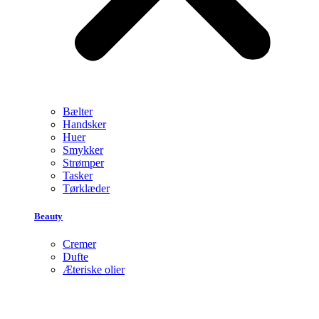
Bælter
Handsker
Huer
Smykker
Strømper
Tasker
Tørklæder
Beauty
Cremer
Dufte
Æteriske olier