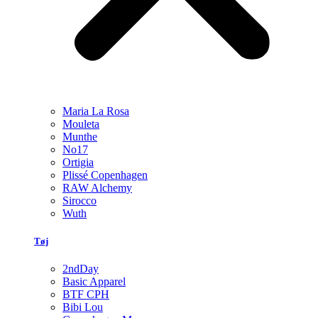
Maria La Rosa
Mouleta
Munthe
No17
Ortigia
Plissé Copenhagen
RAW Alchemy
Sirocco
Wuth
Tøj
2ndDay
Basic Apparel
BTF CPH
Bibi Lou