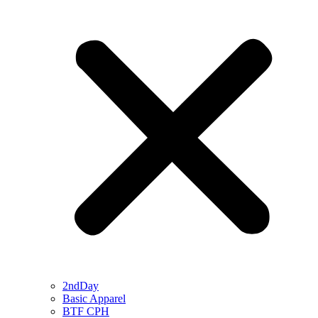
2ndDay
Basic Apparel
BTF CPH