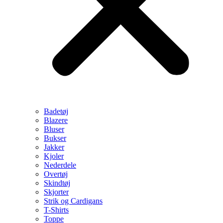
Badetøj
Blazere
Bluser
Bukser
Jakker
Kjoler
Nederdele
Overtøj
Skindtøj
Skjorter
Strik og Cardigans
T-Shirts
Toppe