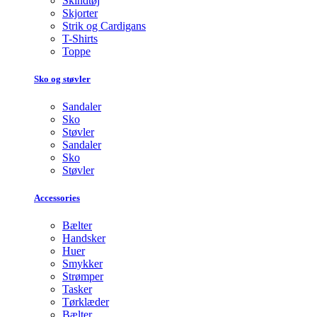
Skindtøj
Skjorter
Strik og Cardigans
T-Shirts
Toppe
Sko og støvler
Sandaler
Sko
Støvler
Sandaler
Sko
Støvler
Accessories
Bælter
Handsker
Huer
Smykker
Strømper
Tasker
Tørklæder
Bælter