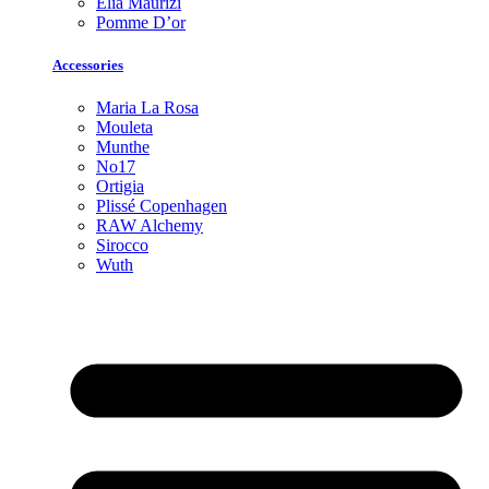
Elia Maurizi
Pomme D’or
Accessories
Maria La Rosa
Mouleta
Munthe
No17
Ortigia
Plissé Copenhagen
RAW Alchemy
Sirocco
Wuth