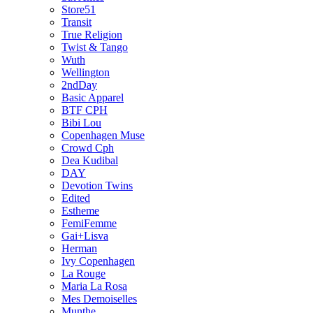
Store51
Transit
True Religion
Twist & Tango
Wuth
Wellington
2ndDay
Basic Apparel
BTF CPH
Bibi Lou
Copenhagen Muse
Crowd Cph
Dea Kudibal
DAY
Devotion Twins
Edited
Estheme
FemiFemme
Gai+Lisva
Herman
Ivy Copenhagen
La Rouge
Maria La Rosa
Mes Demoiselles
Munthe