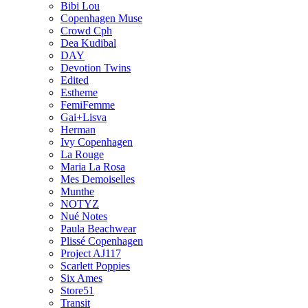
Bibi Lou
Copenhagen Muse
Crowd Cph
Dea Kudibal
DAY
Devotion Twins
Edited
Estheme
FemiFemme
Gai+Lisva
Herman
Ivy Copenhagen
La Rouge
Maria La Rosa
Mes Demoiselles
Munthe
NOTYZ
Nué Notes
Paula Beachwear
Plissé Copenhagen
Project AJ117
Scarlett Poppies
Six Ames
Store51
Transit