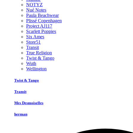
NOTYZ
Nué Notes
Paula Beachwear
Plissé Copenhagen
Project AJ117
Scarlett Poppies
Six Ames
Store51
Transit
True Religion
Twist & Tango
Wuth
Wellington
Twist & Tango
Transit
Mes Desmoiselles
herman