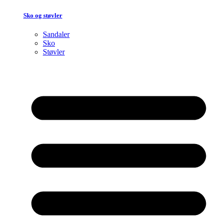
Sko og støvler
Sandaler
Sko
Støvler