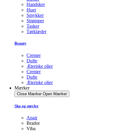
Handsker
Huer
Smykker
Strømper
Tasker
Tørklæder
Beauty
Cremer
Dufte
Æteriske olier
Cremer
Dufte
Æteriske olier
Mærker
Close Mærker
Open Mærker
Sko og støvler
Apair
Brador
Viba