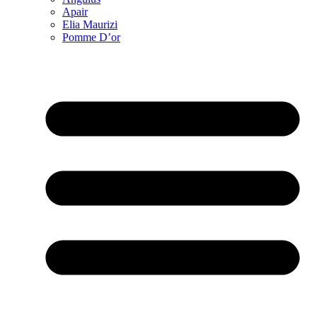
Apair
Elia Maurizi
Pomme D’or