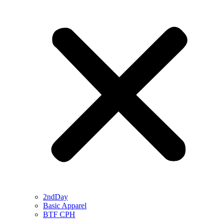
2ndDay
Basic Apparel
BTF CPH