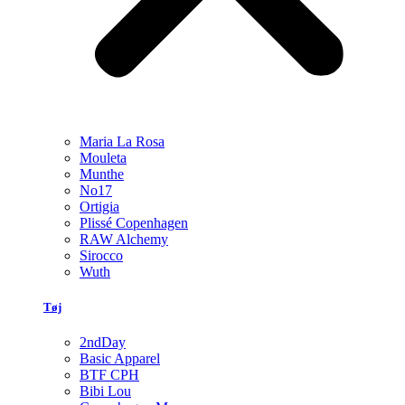
Maria La Rosa
Mouleta
Munthe
No17
Ortigia
Plissé Copenhagen
RAW Alchemy
Sirocco
Wuth
Tøj
2ndDay
Basic Apparel
BTF CPH
Bibi Lou