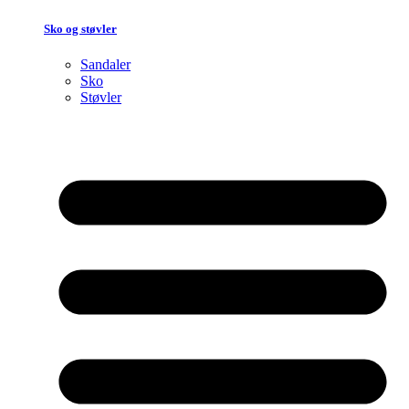
Sko og støvler
Sandaler
Sko
Støvler