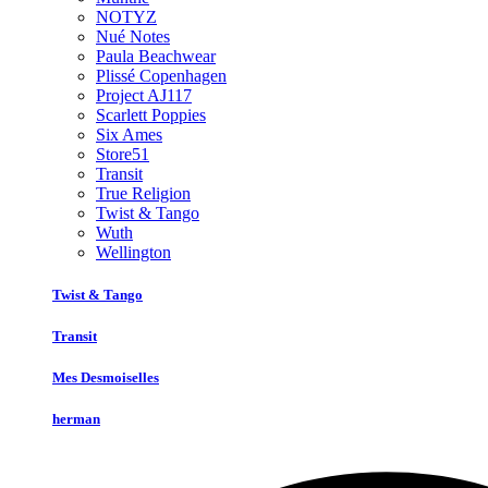
NOTYZ
Nué Notes
Paula Beachwear
Plissé Copenhagen
Project AJ117
Scarlett Poppies
Six Ames
Store51
Transit
True Religion
Twist & Tango
Wuth
Wellington
Twist & Tango
Transit
Mes Desmoiselles
herman