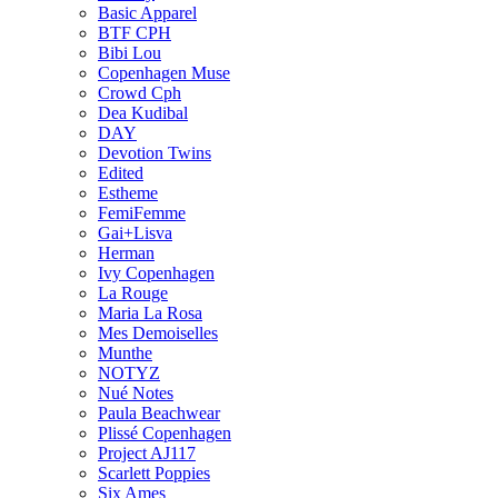
Basic Apparel
BTF CPH
Bibi Lou
Copenhagen Muse
Crowd Cph
Dea Kudibal
DAY
Devotion Twins
Edited
Estheme
FemiFemme
Gai+Lisva
Herman
Ivy Copenhagen
La Rouge
Maria La Rosa
Mes Demoiselles
Munthe
NOTYZ
Nué Notes
Paula Beachwear
Plissé Copenhagen
Project AJ117
Scarlett Poppies
Six Ames