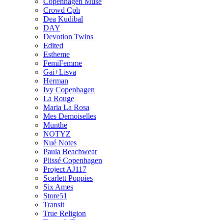
Copenhagen Muse
Crowd Cph
Dea Kudibal
DAY
Devotion Twins
Edited
Estheme
FemiFemme
Gai+Lisva
Herman
Ivy Copenhagen
La Rouge
Maria La Rosa
Mes Demoiselles
Munthe
NOTYZ
Nué Notes
Paula Beachwear
Plissé Copenhagen
Project AJ117
Scarlett Poppies
Six Ames
Store51
Transit
True Religion