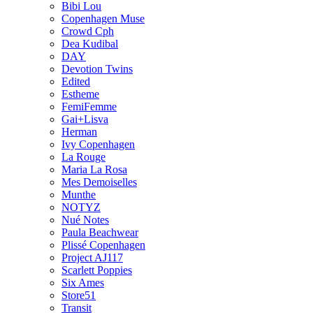
Bibi Lou
Copenhagen Muse
Crowd Cph
Dea Kudibal
DAY
Devotion Twins
Edited
Estheme
FemiFemme
Gai+Lisva
Herman
Ivy Copenhagen
La Rouge
Maria La Rosa
Mes Demoiselles
Munthe
NOTYZ
Nué Notes
Paula Beachwear
Plissé Copenhagen
Project AJ117
Scarlett Poppies
Six Ames
Store51
Transit