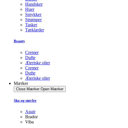
Handsker
Huer
Smykker
Strømper
Tasker
Tørklæder
Beauty
Cremer
Dufte
Æteriske olier
Cremer
Dufte
Æteriske olier
Mærker
Close Mærker
Open Mærker
Sko og støvler
Apair
Brador
Viba