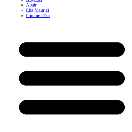
Apair
Elia Maurizi
Pomme D’or