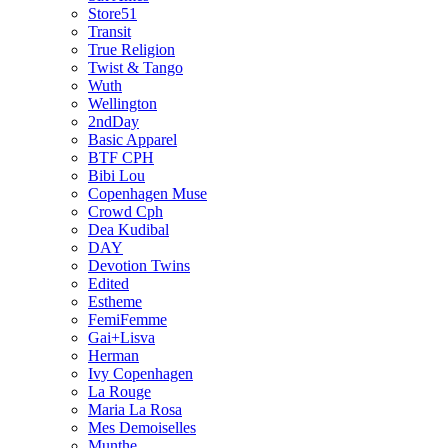
Store51
Transit
True Religion
Twist & Tango
Wuth
Wellington
2ndDay
Basic Apparel
BTF CPH
Bibi Lou
Copenhagen Muse
Crowd Cph
Dea Kudibal
DAY
Devotion Twins
Edited
Estheme
FemiFemme
Gai+Lisva
Herman
Ivy Copenhagen
La Rouge
Maria La Rosa
Mes Demoiselles
Munthe