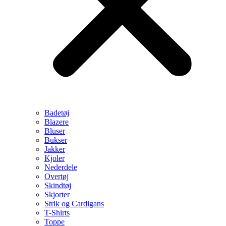
Badetøj
Blazere
Bluser
Bukser
Jakker
Kjoler
Nederdele
Overtøj
Skindtøj
Skjorter
Strik og Cardigans
T-Shirts
Toppe