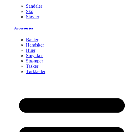
Sandaler
Sko
Støvler
Accessories
Bælter
Handsker
Huer
Smykker
Strømper
Tasker
Tørklæder