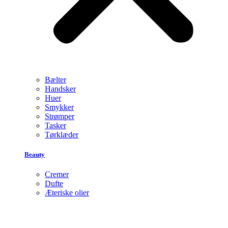
Bælter
Handsker
Huer
Smykker
Strømper
Tasker
Tørklæder
Beauty
Cremer
Dufte
Æteriske olier