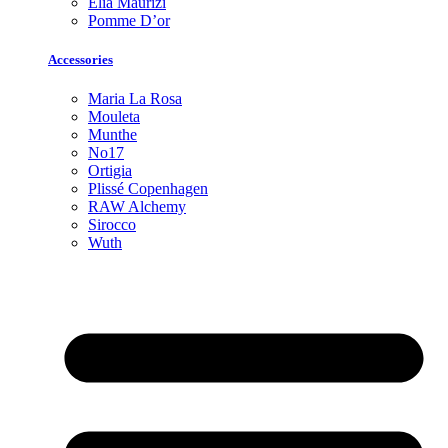
Elia Maurizi
Pomme D’or
Accessories
Maria La Rosa
Mouleta
Munthe
No17
Ortigia
Plissé Copenhagen
RAW Alchemy
Sirocco
Wuth