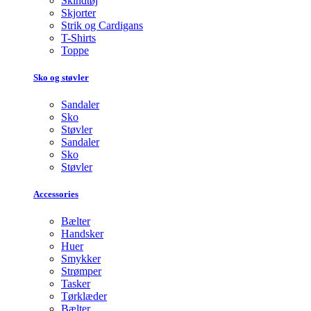
Skindtøj
Skjorter
Strik og Cardigans
T-Shirts
Toppe
Sko og støvler
Sandaler
Sko
Støvler
Sandaler
Sko
Støvler
Accessories
Bælter
Handsker
Huer
Smykker
Strømper
Tasker
Tørklæder
Bælter