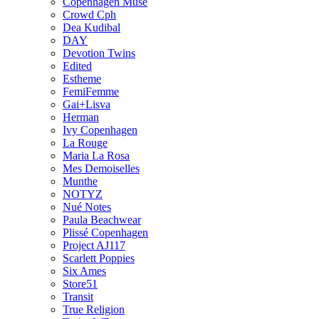
Copenhagen Muse
Crowd Cph
Dea Kudibal
DAY
Devotion Twins
Edited
Estheme
FemiFemme
Gai+Lisva
Herman
Ivy Copenhagen
La Rouge
Maria La Rosa
Mes Demoiselles
Munthe
NOTYZ
Nué Notes
Paula Beachwear
Plissé Copenhagen
Project AJ117
Scarlett Poppies
Six Ames
Store51
Transit
True Religion