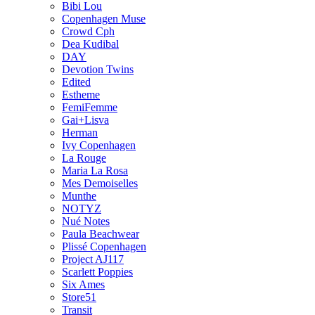
Bibi Lou
Copenhagen Muse
Crowd Cph
Dea Kudibal
DAY
Devotion Twins
Edited
Estheme
FemiFemme
Gai+Lisva
Herman
Ivy Copenhagen
La Rouge
Maria La Rosa
Mes Demoiselles
Munthe
NOTYZ
Nué Notes
Paula Beachwear
Plissé Copenhagen
Project AJ117
Scarlett Poppies
Six Ames
Store51
Transit