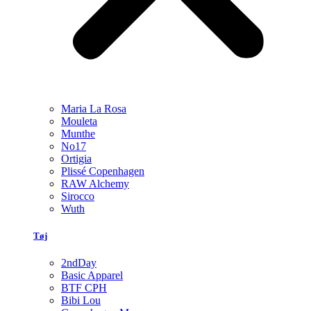
Maria La Rosa
Mouleta
Munthe
No17
Ortigia
Plissé Copenhagen
RAW Alchemy
Sirocco
Wuth
Tøj
2ndDay
Basic Apparel
BTF CPH
Bibi Lou