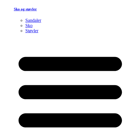
Sko og støvler
Sandaler
Sko
Støvler