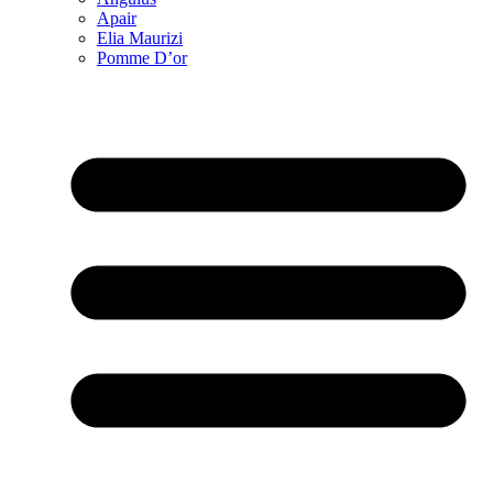
Apair
Elia Maurizi
Pomme D’or