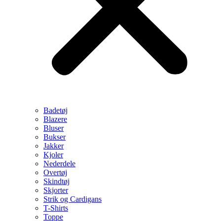
Badetøj
Blazere
Bluser
Bukser
Jakker
Kjoler
Nederdele
Overtøj
Skindtøj
Skjorter
Strik og Cardigans
T-Shirts
Toppe