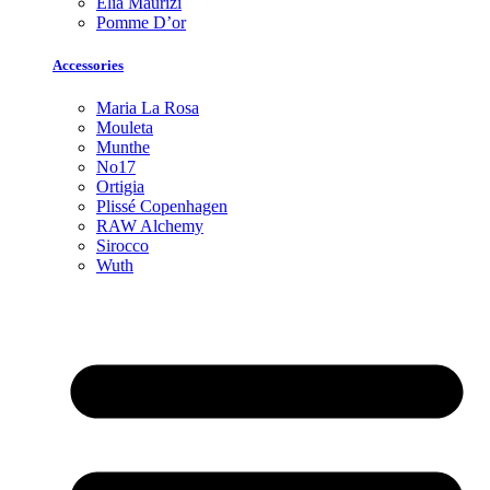
Elia Maurizi
Pomme D’or
Accessories
Maria La Rosa
Mouleta
Munthe
No17
Ortigia
Plissé Copenhagen
RAW Alchemy
Sirocco
Wuth