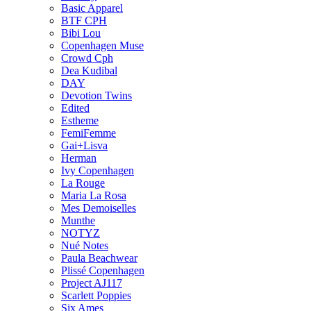
Basic Apparel
BTF CPH
Bibi Lou
Copenhagen Muse
Crowd Cph
Dea Kudibal
DAY
Devotion Twins
Edited
Estheme
FemiFemme
Gai+Lisva
Herman
Ivy Copenhagen
La Rouge
Maria La Rosa
Mes Demoiselles
Munthe
NOTYZ
Nué Notes
Paula Beachwear
Plissé Copenhagen
Project AJ117
Scarlett Poppies
Six Ames