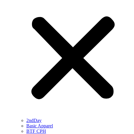
2ndDay
Basic Apparel
BTF CPH