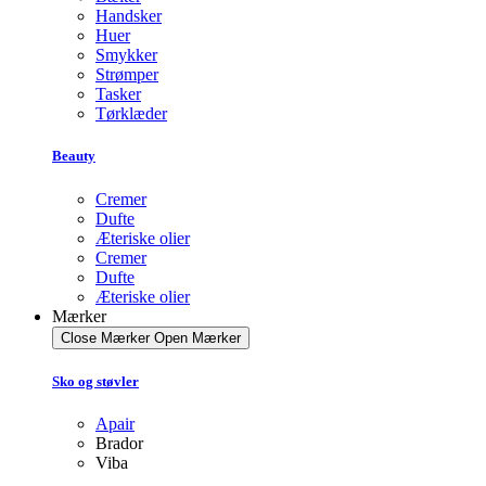
Handsker
Huer
Smykker
Strømper
Tasker
Tørklæder
Beauty
Cremer
Dufte
Æteriske olier
Cremer
Dufte
Æteriske olier
Mærker
Close Mærker
Open Mærker
Sko og støvler
Apair
Brador
Viba