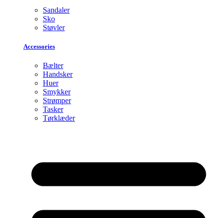
Sandaler
Sko
Støvler
Accessories
Bælter
Handsker
Huer
Smykker
Strømper
Tasker
Tørklæder