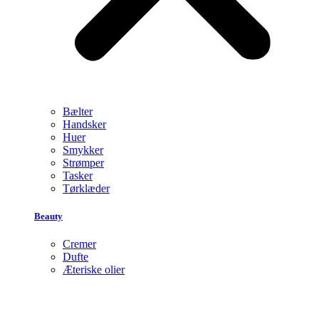
Bælter
Handsker
Huer
Smykker
Strømper
Tasker
Tørklæder
Beauty
Cremer
Dufte
Æteriske olier