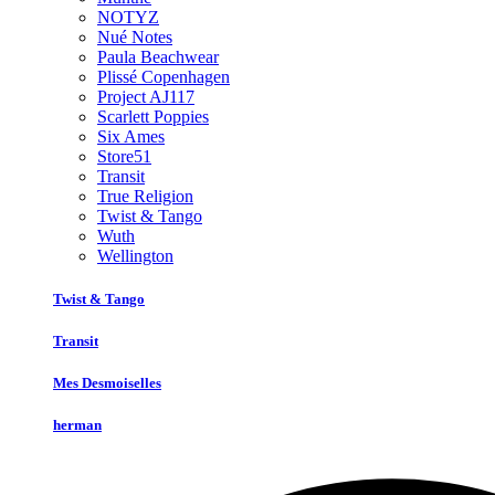
NOTYZ
Nué Notes
Paula Beachwear
Plissé Copenhagen
Project AJ117
Scarlett Poppies
Six Ames
Store51
Transit
True Religion
Twist & Tango
Wuth
Wellington
Twist & Tango
Transit
Mes Desmoiselles
herman