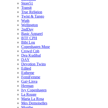
Store51
Transit
True Religion
Twist & Tango
Wuth
Wellington
2ndDay
Basic Apparel
BTF CPH
Bibi Lou
Copenhagen Muse
Crowd Cph
Dea Kudibal
DAY
Devotion Twins
Edited
Estheme
FemiFemme
Gai+Lisva
Herman
Ivy Copenhagen
La Rouge
Maria La Rosa
Mes Demoiselles
Munthe