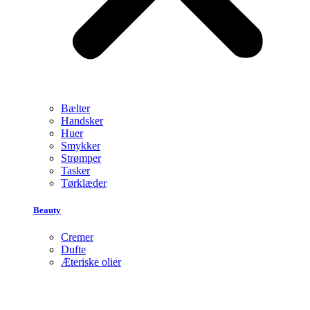
Bælter
Handsker
Huer
Smykker
Strømper
Tasker
Tørklæder
Beauty
Cremer
Dufte
Æteriske olier