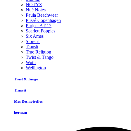
NOTYZ
Nué Notes
Paula Beachwear
Plissé Copenhagen
Project AJ117
Scarlett Poppies
Six Ames
Store51
Transit
True Religion
Twist & Tango
Wuth
Wellington
Twist & Tango
Transit
Mes Desmoiselles
herman