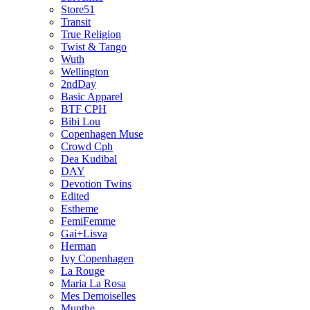
Store51
Transit
True Religion
Twist & Tango
Wuth
Wellington
2ndDay
Basic Apparel
BTF CPH
Bibi Lou
Copenhagen Muse
Crowd Cph
Dea Kudibal
DAY
Devotion Twins
Edited
Estheme
FemiFemme
Gai+Lisva
Herman
Ivy Copenhagen
La Rouge
Maria La Rosa
Mes Demoiselles
Munthe