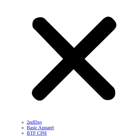
2ndDay
Basic Apparel
BTF CPH