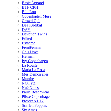
Basic Apparel
BTF CPH
Bibi Lou
Copenhagen Muse
Crowd Cph
Dea Kudibal
DAY
Devotion Twins
Edited
Estheme
FemiFemme
Gai+Lisva
Herman
Ivy Copenhagen
La Rouge
Maria La Rosa
Mes Demoiselles
Munthe
NOTYZ
Nué Notes
Paula Beachwear
Plissé Copenhagen
Project AJ117
Scarlett Poppies
Six Ames