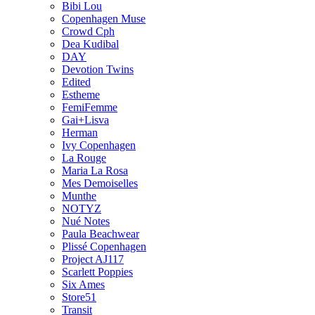
Bibi Lou
Copenhagen Muse
Crowd Cph
Dea Kudibal
DAY
Devotion Twins
Edited
Estheme
FemiFemme
Gai+Lisva
Herman
Ivy Copenhagen
La Rouge
Maria La Rosa
Mes Demoiselles
Munthe
NOTYZ
Nué Notes
Paula Beachwear
Plissé Copenhagen
Project AJ117
Scarlett Poppies
Six Ames
Store51
Transit