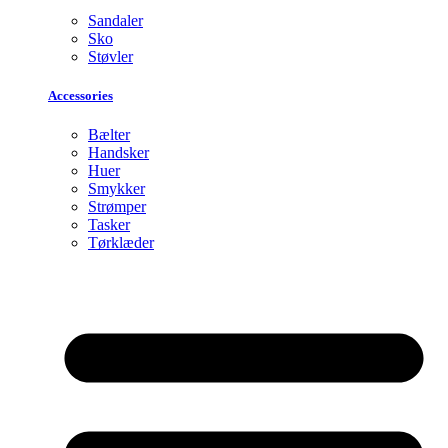
Sandaler
Sko
Støvler
Accessories
Bælter
Handsker
Huer
Smykker
Strømper
Tasker
Tørklæder