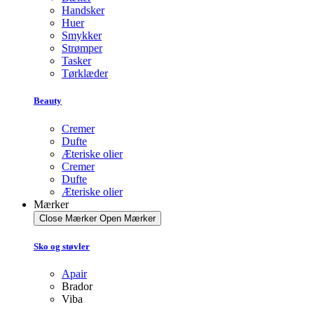
Handsker
Huer
Smykker
Strømper
Tasker
Tørklæder
Beauty
Cremer
Dufte
Æteriske olier
Cremer
Dufte
Æteriske olier
Mærker
Close Mærker
Open Mærker
Sko og støvler
Apair
Brador
Viba