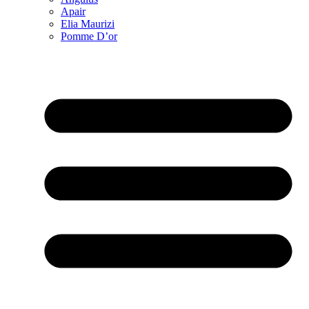
Apair
Elia Maurizi
Pomme D’or