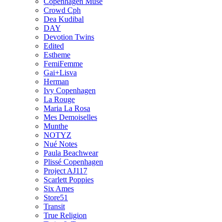
Copenhagen Muse
Crowd Cph
Dea Kudibal
DAY
Devotion Twins
Edited
Estheme
FemiFemme
Gai+Lisva
Herman
Ivy Copenhagen
La Rouge
Maria La Rosa
Mes Demoiselles
Munthe
NOTYZ
Nué Notes
Paula Beachwear
Plissé Copenhagen
Project AJ117
Scarlett Poppies
Six Ames
Store51
Transit
True Religion