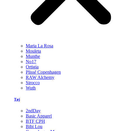
Maria La Rosa
Mouleta
Munthe
No17
Ortigia
Plissé Copenhagen
RAW Alchemy
Sirocco
Wuth
Tøj
2ndDay
Basic Apparel
BTF CPH
Bibi Lou