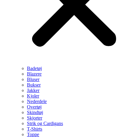
Badetøj
Blazere
Bluser
Bukser
Jakker
Kjoler
Nederdele
Overtøj
Skindtøj
Skjorter
Strik og Cardigans
T-Shirts
Toppe