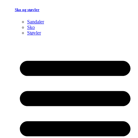
Sko og støvler
Sandaler
Sko
Støvler