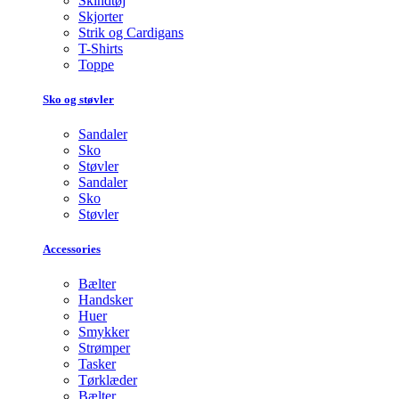
Skindtøj
Skjorter
Strik og Cardigans
T-Shirts
Toppe
Sko og støvler
Sandaler
Sko
Støvler
Sandaler
Sko
Støvler
Accessories
Bælter
Handsker
Huer
Smykker
Strømper
Tasker
Tørklæder
Bælter