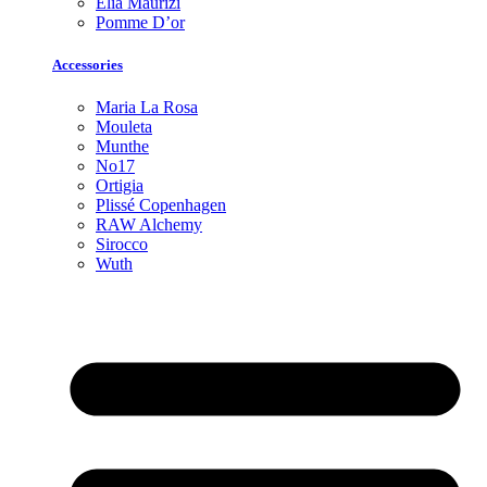
Elia Maurizi
Pomme D’or
Accessories
Maria La Rosa
Mouleta
Munthe
No17
Ortigia
Plissé Copenhagen
RAW Alchemy
Sirocco
Wuth